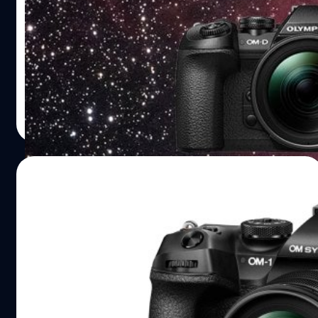
เฉพาะ !
ค่าย OM System เปิดตัวกล้องมิเรอร์เลสในระบบ Micro Four
Thirds รุ่นพิเศษ 'E-M1 Mark III ASTRO' ที่มี Modify
เซนเซอร์สำหรับถ่ายภาพดาวโดยเฉพาะ ซึ่งในตอนนี้มีการเปิด
ตัวเฉพาะในประเทศญี่ปุ่นเท่านั้น ! สำหรับความพิเศษของรุ่น
E-M1 Mark III ASTRO คือตัวเซนเซอร์จะใช้ Filter IR Cut
บดินทร์ ตันวิเชียร
| 765 days ago
สำหรับถ่ายภาพดาวโดยเฉพาะแทนรุ่นดั้งเดิมนั่นเองครับ ซึ่ง
Read More
ส่งผ่านรังสี Hα rays ได้ถึง 100% เลยทีเดียว ผลก็คือสามารถ
ถ่ายภาพเนบิวลาที่มีสีแดงสดสวยงามมากยิ่งขึ้น ไม่ต้องส่ง
กล้องไปโมเซนเซอร์ให้ประกันขาดแบบกล้องทั่ว ๆ ไปในตลาด
31/01/2024
จุดเด่นอีกอย่างของกล้องประเภท M4/3 คือชุดกันสั่นที่
คุณภาพดีมาก ๆ ครับ สามารถถ่าย Handheld High Res Shot
เปิดตัว OM System OM-1 II กล้องเรือธง
ความละเอียดสูง 50 ล้านพิกเซล จากการถ่าย 16 ช็อต ได้แบบ
M4/3 ตัวเทพ ตีบวกสเปก ในชื่อแบรนด์ใหม่
ไม่ต้องง้อขาตั้งกล้องเลย แถมยังมี…
OM System เปิดตัวกล้องมิเรอร์เลส Micro Four Thirds รุ่น
เรือธง 'OM-1 II' ที่เป็นการปรับปรุง OM-1 ตัวเดิมให้น่าใช้งาน
มากขึ้น เปลี่ยนโลโก้ใหม่สลัดจากคราบ Olympus เดิม ที่แม้ยัง
คงใช้เซนเซอร์กับชิปตัวเดียวกับรุ่นก่อน หน้าตาบอดี้คล้ายเดิม