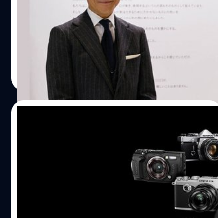
ลดลง
ในงาน CP+ 2023 CEO ค่ายเลนส์อิสระ SIGMA คุณคาซุโตะ
ยามากิ (Kazuto Yamaki) ได้ให้สัมภาษณ์ว่าไม่มีแผนที่จะ
พัฒนาเลนส์ในระบบ Micro Four Thirds (M4/3) เพิ่มแล้ว
ครับ เนื่องจากความต้องการของตลาดกล้องระบบนี้ลดลง
อย่างมาก
บดินทร์ ตันวิเชียร
| 1258 days ago
Read More
02/11/2022
OM Digital ถอดชื่อ Olympus ออกจากกลุ่ม
ผลิตภัณฑ์ทั้งหมด หลังจากเปิดตัว OM-5
ไม่มีอีกแล้วครับกับโลโก้แบรนด์ Olympus ล่าสุดทาง OM
Digital Solutions (OMDS) บริษัทใหม่ที่เข้าสืบทอดกิจการต่อ
จากโอลิมปัสเดิม ได้ประกาศแทนที่ชื่อแบรนด์ใหม่ด้วย 'OM
System' ในผลิตภัณฑ์ทั้งหมดแล้ว หลังจากที่เพิ่งเปิดตัวกล้อง
รุ่นใหม่ 'OM-5' ไปเมื่อช่วงสัปดาห์ที่ผ่านมา