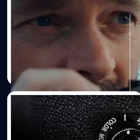
หลุดแบบชัด ๆ OM System OM-3 ก่อนเปิดตัว
พรุ่งนี้ !
เรียกว่าอีกไม่ถึงวันก็เปิดตัวแล้ว แถมจ่อเปิดตัวเลนส์ใหม่เพิ่ม
ถึง 3 รุ่น ในวันที่ 6 กุมภาพันธ์นี้ แต่ก็ดันมีภาพหลุดแบบเต็ม ๆ
ออกมาก่อน สำหรับกล้องใหม่จากค่าย OM System
(Olympus) 'OM-3' ที่หน้าตาละม้ายคล้ายกับกล้องฟิล์มยุค
คลาสิกอย่าง OM-1 นอกจากหน้าตาสไตล์เดียวกับ OM-1
บดินทร์ ตันวิเชียร
| 547 days ago
กล้องฟิล์มในอดีตแล้ว เจ้า OM-3 ยังคาดว่ามาพร้อมกับสเปก
Read More
เซนเซอร์ Micro Four Thirds 20 ล้านพิกเซล ตัวเดียวกับที่ใช้
ในเรือธง OM-1II อีกด้วยครับ แต่จะมีการเคลือบผิวเซนเซอร์ที่
ต่างกันสำหรับป้องกันฝุ่น รวมไปถึงมากับไดอัลด้านหน้า
24/01/2025
สำหรับเปลี่ยนโหมดสีแบบเดียวกับซีรีส์ PEN-F อีกด้วย สเปก
OM-3 ที่เราทราบในตอนนี้ นอกจากนี้แล้วยังคาดว่าจะเปิดตัว
OM System จ่อเปิดตัวกล้อง M4/3 รุ่นใหม่ 6
เลนส์รุ่นใหม่เพิ่มถึง 3 รุ่นครับ ได้แก่ 17mm F1.8 II, 25mm
กุมภาพันธ์
F1.8 II (มีภาพหลุดออกมาแล้ว) ที่ซีลกันละอองน้ำละอองถูก
พัฒนาให้สมบุกสมบันกว่าเดิม กับเลนส์ซูมซูเปอร์เทเลโฟโตอีก
OM System เผยวิดีโอตัวอย่างเตรียมเปิดตัวกล้องรุ่นใหม่ใน