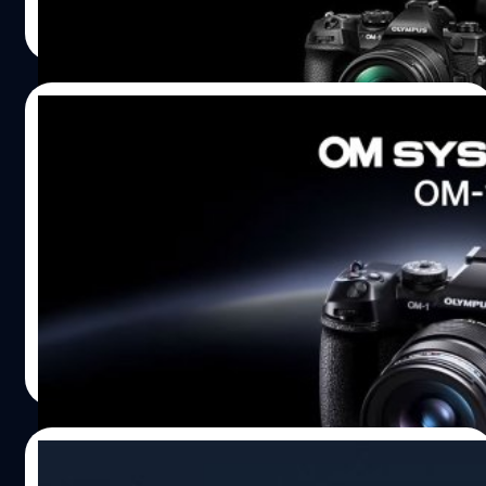
บดินทร์ ตันวิเชียร
| 1374 days ago
Read More
17/06/2022
เงินเฟ้อและชิปขาดตลาดทำพิษ OM Digital
ประกาศเตรียมปรับขึ้นราคากล้องเลนส์ในญี่ปุ่น
OM Digital Solution ประกาศเตรียมปรับขึ้นราคากล้อง และ
เลนส์ OM System รวมถึงกล้อง 'OM-1' และ 'E-M10 Mark IV'
ในประเทศญี่ปุ่นวันที่ 1 กรกฎาคม 2022 ที่กำลังจะถึงนี้ จาก
เหตุผลด้านต้นทุนการผลิตที่สูงขึ้นประกอบกับการขาดแคลน
ชิปในช่วงที่ผ่านมา
บดินทร์ ตันวิเชียร
| 1512 days ago
Read More
05/06/2022