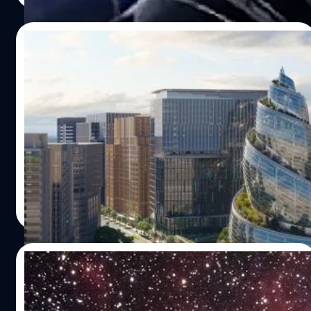
ความ nostalgia คือมาครบ พร้อมกับมีรายงานว่ารุ่นนี้จะยังมา
พร้อมกับเซนเซอร์รุ่นใหม่ ที่อาจเป็นการอัปเกรดเซนเซอร์ 20
28/11/2024
ล้านพิกเซลที่ใช้อยู่ตอนนี้ของรุ่น OM-1II หรืออาจเป็นอะไรที่
ใหม่ไปเลยอย่างเซนเซอร์ละเอียดสูง 40 ล้านพิกเซลก็มีโอกาส
Amazon ซุ่มพัฒนาโมเดล AI ลดการพึ่งพา
เป็นไปได้เช่นกันครับ ปลายเดือนนี้มารอลุ้นกัน !
Anthropic
สำนักข่าว The Information รายงานว่า Amazon ผู้ให้บริการ
แพลตฟอร์มอีคอมเมิร์ซยักษ์ใหญ่จากสหรัฐอเมริกาได้พัฒนา
โมเดล AI เชิงสังเคราะห์ (GenAI) ตัวใหม่ที่สามารถประมวลตัว
หนังสือ ภาพ และวิดีโอ เพื่อลดการพึ่งพา AI ของ Anthropic
จตุรวิทย์ เครือวาณิชกิจ
| 616 days ago
Read More
02/07/2024
เปิดตัว OM SYSTEM E-M1 Mark lll ASTRO
กล้อง M4/3 รุ่นพิเศษ สำหรับถ่ายภาพดาวโดย