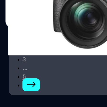
Corporation ตั้งแต่เมื่อต้นปี 2021 ที่ผ่านมา ซึ่งกล้องเรือธงรุ่น
ล่าสุดอย่าง 'OM-1' ก็ยังทำให้แฟน ๆ ได้ชื่นใจกันอยู่ เพราะยัง
สลักโลโก้ Olympus แบบเดิมไว้ที่กระโหลกกล้องให้คงคิดถึง
บดินทร์ ตันวิเชียร
| 1618 days ago
ความรู้สึกเก่า ๆ
Read More
1
2
3
…
5