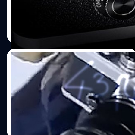
1 รุ่น กับ 100-400…
วันที่ 6 กุมภาพันธ์ 2025 ที่ใกล้จะถึงนี้ครับ กับวลี "Born to
create" เกิดมาเพื่อสร้างสรรค์สิ่งใหม่ ๆ ที่ดูเหมือนจะมีอะไร
เตรียมเซอร์ไพรส์ชาว OM อยู่แน่ ๆ ! โดยในวิดีโอแม้จะไม่มี
รายละเอียดเกี่ยวกับกล้อง M4/3 รุ่นใหม่มากนัก แต่เราจะเห็น
บดินทร์ ตันวิเชียร
| 559 days ago
ได้ว่ามาในทรง SLR มีกระโหลกช่องมองภาพเช่นเดิมครับ
Read More
พร้อมกับไดอัลปรับโหมดสีด้านหน้าบอดี้ ทั้ง Mono, Color, Art
และ CRT เหมือนในกล้องรุ่นดังอย่าง PEN-F แต่ถ้าบอกว่านี่
อาจเป็นกล้องซีรีส์ PEN-F รุ่นใหม่ ก็อาจจะไม่ใช่ครับ เพราะมี
13/01/2025
กระโหลกกล้องมาด้วยแบบนี้ดีไซน์คนละแบบกัน แต่ถ้าเป็นไป
ตามข่าวลือก่อนหน้านี้คือเจ้ากล้องตัวดังกล่าวจะมาในดีไซน์
หลุดภาพ ! OM System OM-3 กล้องมิเรอ
สไตล์ย้อนยุค เหมือนกับ 'OM-1' กล้องฟิล์มเรือธงรุ่นยอดฮิตใน
ร์เลส 4/3 ทรงย้อนยุค คาดเปิดตัวสิ้นเดือนนี้
อดีตของ Olympus ล่ะครับ ซึ่งถ้ามาสไตล์เดียวกับ OM-1 ใน
อดีตจริงก็คาดว่ามีโอกาสเป็นไปได้สูงทีเดียว !
พบภาพหลุดจากค่าย OM System (Olympus เดิม) กับกล้อง
ที่คาดว่าคือมิเรอร์เลสตระกูล Micro Four Thirds หน้าตาสุด
vintage ในชื่อรุ่น 'OM-3' พร้อมคาดว่าจะเปิดตัวช่วงสิ้นเดือน
มกราคม 2025 ที่ใกล้จะถึงนี้ครับ โดยเจ้า OM-3 มาในหน้าตา
ย้อนยุคเหมือนกับรุ่น Olympus OM-1 กล้องฟิล์มตัวฮิตใน
บดินทร์ ตันวิเชียร
| 570 days ago
อดีตเลยทีเดียว ทั้งเหลี่ยมสัน กะโหลกกล้อง รวมไปถึงการวาง
Read More
ปุ่มต่าง ๆ บนตัวบอดี้เอง ถ้ามาตามภาพหลุดจริง ๆ กลิ่นอาย