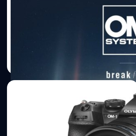
ลือ! OM System OM-5 เตรียมเปิดตัวช่วง
เดือนกรกฎาคมนี้
เรียกว่ามีข่าวลือออกมามากมายในเว็บไซต์จีน สำหรับ 'OM
System OM-5' กล้องมิเรอร์เลส Micro Four Thirds รุ่นใหม่
โดยคาดกันเจ้า OM-5 จะเปิดตัวอย่างเป็นทางการในเดือน
กรกฎาคม 2022 นี้
บดินทร์ ตันวิเชียร
| 1523 days ago
Read More
02/03/2022
OM System OM-1 อาจเป็นกล้องรุ่นสุดท้าย ที่
สลักชื่อแบรนด์ ‘Olympus’
อย่างที่ทราบกัน ปัจจุบันค่าย Olympus ได้ส่งไม้ต่อกิจการ
ถ่ายภาพให้แก่ JIP ตั้งบริษัทใหม่ OM Digital Solutions