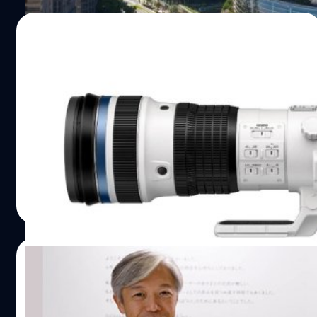
19/03/2023
OM System เริ่มถอดชื่อแบรนด์ Olympus
เดิม ออกจากเลนส์ในระบบแล้ว
ช่วงปลายปี 2022 ที่ผ่านมา OM Digital ได้เตรียมถอดชื่อ
Olympus ออกจากกลุ่มผลิตภัณฑ์ทั้งหมด หลังจากเปิดตัว
กล้องมิเรอร์เลส OM-5 ล่าสุดมีรายงานจากฝั่งญี่ปุ่นว่ามีเลนส์ที่
ถูกเปลี่ยนชื่อแล้วครับ
บดินทร์ ตันวิเชียร
| 1237 days ago
Read More
25/02/2023
ลาแล้วนะ! SIGMA ประกาศไม่พัฒนาเลนส์ใน
ระบบ M4/3 ต่อ เนื่องจากความต้องการตลาด