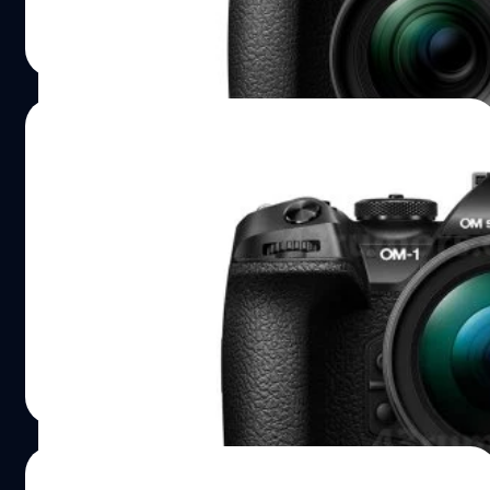
แต่ก็หลายสิ่งอัปเกรดเพิ่มเข้ามาครับ
บดินทร์ ตันวิเชียร
| 918 days ago
Read More
29/01/2024
หลุดก่อนเปิดตัว! OM System OM-1 II หน้าตา
คล้ายเดิม เพิ่มเติมโลโก้ใหม่
เรียกว่าหลุดออกมาในโค้งสุดท้ายจริง ๆ ครับ กับ 'OM System
OM-1 II' กล้องมิเรอร์เลสรุ่นเรือธงของฝั่ง Micro Four Thirds
ในหน้าตาทีบอกเลยว่าเหมือนเดิมเป๊ะ ๆ เพิ่มเติมคือโลโก้ใหม่
กับเลข II ห้อยท้าย เตรียมเปิดตัว 30 มกราคม 2024 นี้
บดินทร์ ตันวิเชียร
| 920 days ago
Read More
26/01/2024