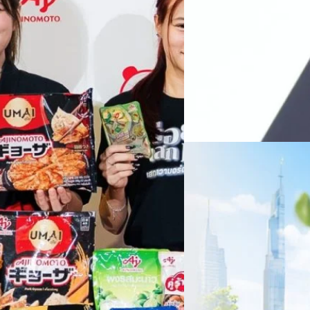
Recurring Revenue เ
บาท/หุ้น
บริษัท ซินเน็ค (ประเทศไทย) 
ไตรมาส 2 และงวด 6 เดือนแรกข
เติบโตของรายได้อย่างมีนัยสำค
ไม่ได้รับสิทธิปันผล (XD) วันท
ธิดา มงคลสุธี ประธานเจ้าหน้าที
ทีมคอนเทนต์ BT
| 2 days ago
แรกบริษัทเดินหน้าขับเคลื่อน 
สินค้าไอที สู่การเป็น Digital 
Read More
สัดส่วนธุรกิจที่มีมูลค่าเพิ่ม
06/08/2026
ครบรอบ 6 ปี สำนักข่
TRANSITION ถกแนวทางป
เนื่องในโอกาสครบรอบ 6 ปี ส
เปลี่ยนมุมมองเกี่ยวกับการเปล
ประยุกต์ใช้ได้จริง จากผู้แทน
ประเทศไทยควรปรับตัวอย่างไร ? 
ทั้งในมิติของภาครัฐ ภาคธุรกิ
รัตนาภรณ์ ศรีนวลจันทร์
| 2 da
เศรษฐกิจ ปรับห่วงโซ่คุณค่า แล
โดย ศาสตราจารย์ ดร. ยศชนัน 
Read More