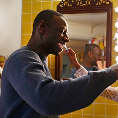
ีลกู้ดขำขันทั้งน้ำตา ไม่หวั่นแม้วันดรามา
่งที่อุตสาหกรรมหนังแดนน้ำหอมสร้างภาพจำจนเป็นอัตลักษณ์เฉพาะตัวขึ้นมาได้
งครอบครัวหรือคนสองคนได้ลึกซึ้ง พลอตหนังที่มีชั้นเชิงพริ้วไหว เดินไปได้
์และ โรมาเน กองติ ที่มักจะเห็นเคียงข้างกันอยู่เรื่อยๆ
 ago