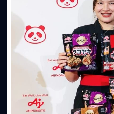
ประโยชน์จากกรดอะมิโน)aminoVITAL, AminoNITE,