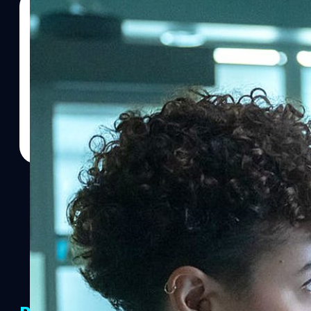
21/06/2024
ปรีดี ฤกษ์วลีกุล
| 777 days ago
Read More
ภาพแรก ‘The Killer’ เวอร์ชันรีเมกของ John Woo 
IGN ได้เปิดเผยภาพชุดแรกของ 'The Killer' ของ จอห์น วู (John Wo
ตนเมื่อปี 1989 มารีเมก