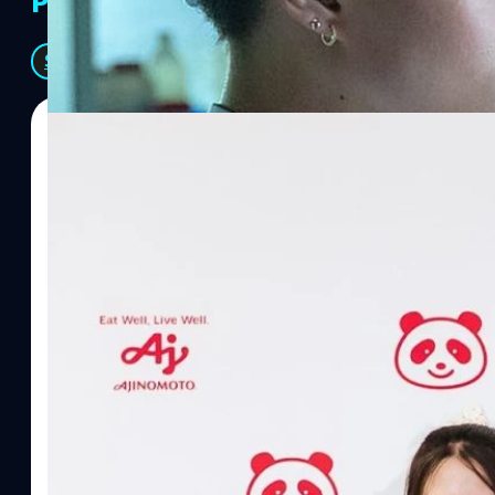
PR Partners
See All
07/08/2026
ทีมคอนเทนต์ BT
| 23 hours ago
Read More
อายิโนะโมะโต๊ะ เผยยุทธศาสตร์ Food Technology 
“AminoScience” เจาะอินไซต์ผู้บริโภคและ B2B
บริษัท อายิโนะโมะโต๊ะ (ประเทศไทย) จำกัด จัดงาน The Heartbeat b
แนวคิดการดำเนินธุรกิจและการพัฒนาผลิตภัณฑ์ที่ขับเคลื่อนด้วยเท
ผู้บริโภค ท่ามกลางการเติบโตของตลาด Health & Wellness ในประเทศไท
บาท หรือคิดเป็นสัดส่วนราว 8% ของผลิตภัณฑ์มวลรวมในประเทศ (GDP
ความรู้หลักรูปแบบผลิตภัณฑ์ / โซลูชันกลุ่มเป้าหมายหลักNutrition