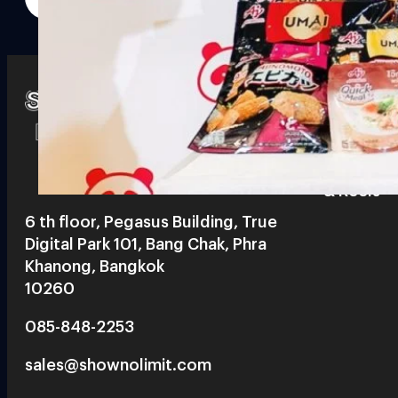
Watch
Playlists
S
& Reels
6 th floor, Pegasus Building, True
Digital Park 101, Bang Chak, Phra
Khanong, Bangkok
10260
085-848-2253
sales@shownolimit.com