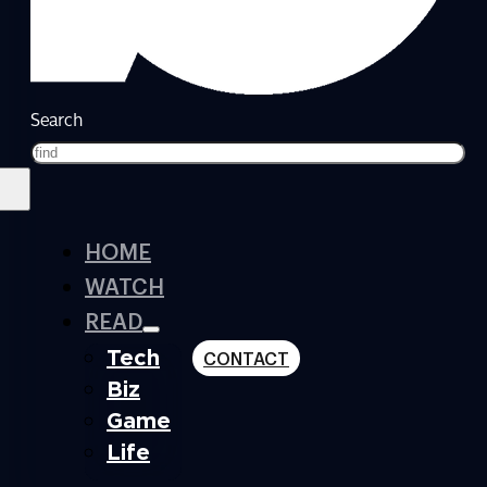
Search
HOME
WATCH
READ
Tech
CONTACT
Biz
Game
Life