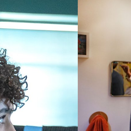
21/05/2017
Two is a Family: หนังฟ
จากอดีตจนถึงปัจจุบัน สิ่งหนึ
คือหนังที่พูดถึงความสัมพันธ์ขอ
เรื่อยๆ จนสุดทาง ผ่านกลิ่นซิการ
ในกลิ่นอายฝรั่งเศส
o) ที่นำภาพยนตร์แอ็กชันคลาสสิกของ
ณัฐพันธ์ ส่งวิรุฬห์
| 3366 days
Read More