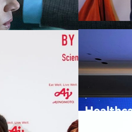
07/08/2026
หัวเว่ยเดินหน้าปฏิวัต
เกมเร่งเครื่อง AI เพื
กรุงเทพฯ, 7 สิงหาคม 2569 — 
Thailand Digital & AI Summi
ชูเทคโนโลยี
พันธมิตรด้านเทคโนโลยีจากไท
ปัญญาประดิษฐ์ (AI) พร้อมประ
ประเทศอย่างเป็นทางการ นายปี
y “AminoScience” ร่วมเปิดเผย
ทีมคอนเทนต์ BT
| 1 days ago
เว่ย เทคโนโลยี่ จำกัด ได้กล่าว
คโนโลยีทางอาหาร และข้อมูลพฤติกรรม
สาธารณสุขไทย และบทบาทของเท
Read More
ประชาชนได้อย่างทั่วถึงมากขึ้น 
ย ซึ่งมีมูลค่ามากกว่า 1.5 ล้านล้าน
มาเปลี่ยนแปลงอุตสาหกรรมสา
06/08/2026
) กลุ่มธุรกิจเทคโนโลยีและองค์
ข้อมูลสุขภาพแบบครบวงจร ตั้งแ
ทางการแพทย์ และผู้บริหารโรง
 & Well-beingAminoScience (การใช้
SYNNEX โชว์กำไร Q2
หลายแห่งในจีน เราเชื่อมั่นว่าค