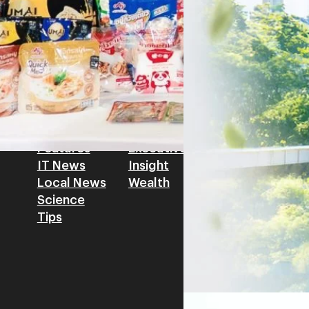
วิทยาศาสตร์ วิจัยและนวัตกรร
สามารถนำ Green Tech มาใช้เพ
วรรธน์ นิลกิจศรานนท์ รองประ
Tech
Biz
Game
horts
Cars
Corporate
Articles
Features
Executive
Game News
IT News
Insight
Reviews
Local News
Wealth
Science
Tips