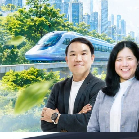
ม Green Transitioning: Decarbonize Unlockร่วมสำรวจแนวทางที่ภาคธุรกิจ
ื่อลดการปล่อยคาร์บอน และเดินหน้าสู่เป้าหมาย Net Zero พบกับ คุณปัณ
ธานกรรมการบริหาร ฝ่ายวิศวกรรมโครงสร้างบริษัท…
Life
SOCIAL MEDIA
Environment
Health
People
Instagram
Trends
Wellness
Facebook
YouTube