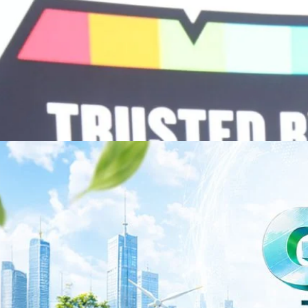
ร่งเครื่อง New Growth Engine พร้อมจ่ายปันผล 0.10
จำกัด (มหาชน) หรือ SYNNEX โชว์ผลการดำเนินงานแข็งแกร่ง กำไรสุทธิ
องปี 2569 เติบโต 17.8% และ 17.7% จากช่วงเดียวกันของปีก่อน สูงกว่าการ
ัญ พร้อมประกาศจ่ายเงินปันผลระหว่างกาล 0.10 บาทต่อหุ้น โดยกำหนดวันที่
ี่ 19 สิงหาคม 2569 และกำหนดจ่ายเงินปันผลวันที่ 2 กันยายน 2569 นางสาวสุ
่บริหาร บริษัท ซินเน็ค (ประเทศไทย) จำกัด (มหาชน) เปิดเผยว่า ในช่วงครึ่งปี
Business Transformation อย่างต่อเนื่อง ผ่านการยกระดับจากผู้จัดจำหน่าย
Infrastructure Platform เพื่อรองรับการเติบโตของเศรษฐกิจ AI โดยมุ่งเพิ่ม
 ควบคู่กับการขยายเครือข่ายพันธมิตรเทคโนโลยีระดับโลก…
าว TODAY เปิดเวทีใหญ่ SUSTAIN CITY: THE GREEN
รับตัวสู่เศรษฐกิจสีเขียวอย่างยั่งยืน
ำนักข่าว TODAY จัดงาน SUSTAIN CITY: THE GREEN TRANSITION เวทีแลก
ี่ยนผ่านสู่เศรษฐกิจและสังคมสีเขียว พร้อมนำเสนอแนวทางที่สามารถนำไป
ภาครัฐ ภาคธุรกิจ และผู้เชี่ยวชาญในหลากหลายสาขา ผ่านประเด็นสำคัญว่า
เพื่อเดินหน้าสู่ความยั่งยืนและบรรลุเป้าหมาย Net Zero อย่างเป็นรูปธรรม
จ การเงิน และพลังงาน Green Transitioning: Shifting Systemพลิกโครงสร้าง
ys ago
ะเชื่อมโยงนโยบายกับเทคโนโลยี เพื่อขับเคลื่อนประเทศไทยสู่เศรษฐกิจสีเขียว
วงศ์สวัสดิ์รองนายกรัฐมนตรีและรัฐมนตรีว่าการกระทรวงการอุดมศึกษา