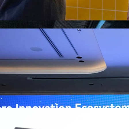
ิวงการสาธารณสุขไทยด้วย AI เปิดตัว 4 นวัตกรรมเปลี่ยน
่อการแพทย์ในประเทศไทย
หัวเว่ย จัดงาน “Huawei AI+ Healthcare Summit” ภายใต้งาน Huawei
t 2026 รวมผู้นำด้านนโยบายสาธารณสุข ผู้บริหารโรงพยาบาลชั้นนำ และ
ยและจีน ร่วมขับเคลื่อนอนาคตของระบบสาธารณสุขไทยด้วยนวัตกรรมและ
กาศความร่วมมือครั้งสำคัญเพื่อยกระดับ Healthcare Ecosystem ของ
เตอร์ จาง ประธานกลุ่มธุรกิจการศึกษาและสาธารณสุขต่างประเทศ บริษัท หัว
ถึงความมุ่งมั่นของหัวเว่ยในการสนับสนุนการเปลี่ยนผ่านสู่ยุคดิจิทัลของระบบ
คโนโลยี AI ในการยกระดับคุณภาพการให้บริการทางการแพทย์ให้เข้าถึง
ภายใต้แนวคิด “AI for Health, Health for All” “วันนี้ปัญญาประดิษฐ์กำลังเข้า
ธารณสุขอย่างรวดเร็ว หัวเว่ยมีประสบการณ์ตรงจากการพัฒนาแพลตฟอร์ม
ต่โครงสร้างพื้นฐานด้านคอมพิวติงไปจนถึงโซลูชัน AI สำหรับผู้ป่วย บุคลากร
พยาบาล ซึ่งได้พิสูจน์ผลสำเร็จแล้วในโรงพยาบาลชั้นนำอย่างโรงพยาบาล
/69 โต 18% ลุย AI–Cloud–Green Energy สร้างฐาน
วามร่วมมือระหว่างหัวเว่ยกับพันธมิตรไทยในวันนี้จะช่วยผลักดันวิสัยทัศน์…