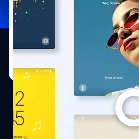
24/10/2022
ภควัต ขจิตวิชยานุกูล
| 1383 days ago
Read More
Samsung ปล่อยทีเซอร์ One UI 5 อวดฟีเจอร์ใหม่ที
ในวันนี้ Samsung ได้ปล่อยอัปเดต One UI 5 เวอร์ชัน stable สำหรั
มีคำถามว่า 'แล้ว One UI 5 มีอะไรใหม่บ้าง?' ล่าสุด Samsung ได้ปล
5 ความยาว 2 นาที ออกมาให้เราชมกันแล้ว