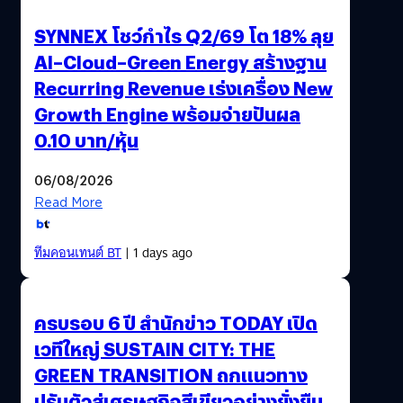
SYNNEX โชว์กำไร Q2/69 โต 18% ลุย
AI–Cloud–Green Energy สร้างฐาน
Recurring Revenue เร่งเครื่อง New
Growth Engine พร้อมจ่ายปันผล
0.10 บาท/หุ้น
06/08/2026
Read More
ทีมคอนเทนต์ BT
| 1 days ago
ครบรอบ 6 ปี สำนักข่าว TODAY เปิด
เวทีใหญ่ SUSTAIN CITY: THE
GREEN TRANSITION ถกแนวทาง
ปรับตัวสู่เศรษฐกิจสีเขียวอย่างยั่งยืน