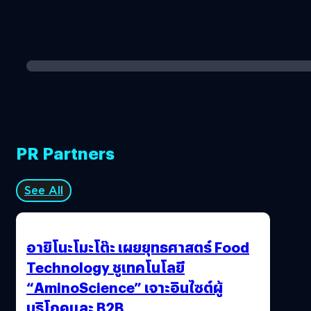
PR Partners
See All
อายิโนะโมะโต๊ะ เผยยุทธศาสตร์ Food
Technology ชูเทคโนโลยี
“AminoScience” เจาะอินไซต์ผู้
บริโภคและ B2B