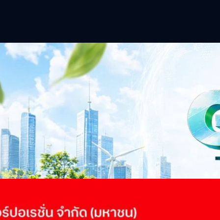
าว TODAY เปิดเวทีใหญ่ SUSTAIN CITY: THE GREEN
รับตัวสู่เศรษฐกิจสีเขียวอย่างยั่งยืน
ำนักข่าว TODAY จัดงาน SUSTAIN CITY: THE GREEN TRANSITION เวทีแลก
ี่ยนผ่านสู่เศรษฐกิจและสังคมสีเขียว พร้อมนำเสนอแนวทางที่สามารถนำไป
ภาครัฐ ภาคธุรกิจ และผู้เชี่ยวชาญในหลากหลายสาขา ผ่านประเด็นสำคัญว่า
เพื่อเดินหน้าสู่ความยั่งยืนและบรรลุเป้าหมาย Net Zero อย่างเป็นรูปธรรม
จ การเงิน และพลังงาน Green Transitioning: Shifting Systemพลิกโครงสร้าง
urs ago
ะเชื่อมโยงนโยบายกับเทคโนโลยี เพื่อขับเคลื่อนประเทศไทยสู่เศรษฐกิจสีเขียว
วงศ์สวัสดิ์รองนายกรัฐมนตรีและรัฐมนตรีว่าการกระทรวงการอุดมศึกษา
ม Green Transitioning: Decarbonize Unlockร่วมสำรวจแนวทางที่ภาคธุรกิจ
ื่อลดการปล่อยคาร์บอน และเดินหน้าสู่เป้าหมาย Net Zero พบกับ คุณปัณ
ธานกรรมการบริหาร ฝ่ายวิศวกรรมโครงสร้างบริษัท…
 Q2/2569 กำไรสุทธิ 6.6 พันล้านบาท จ่ายปันผล 5.2