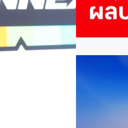
บริษัท ทรู คอร์ปอเรชั่น จำก
ภาษี 6.6 พันล้านบาท ทำกำไรต่อ
บาท คิดเป็น 0.15 บาทต่อหุ้น
ของฐานผู้ใช้งาน ตัวชี้วัดทาง
(QoQ)รายได้จากการให้บริการ 
ทีมคอนเทนต์ BT
| 1 days ago
บาท+13.5%+1.1%กำไรสุทธิหลังห
EBITDA3.7 เท่า-0.3 เท่า-0.1 เท
Read More
มีผู้ใช้บริการโทรศัพท์เคลื่อนท
บริการ 5G รวม 19.3 ล้านราย) แล
04/08/2026
เพิ่มขึ้นของตัวเลขมาจากโครง
AIS Business ผนึก 
โซลูชันเชื่อมต่ออัจฉ
ประเทศไทยสู่ฐานการผล
กรุงเทพฯ, 3 สิงหาคม 2569 – 
เคลื่อนภาคอุตสาหกรรมไทยสู่ก
ด้านโครงข่ายและความเข้าใจในภ
ด้านการผลิตระดับโลกของ Hua
กระบวนการผลิตได้อย่างเป็นรูป
Worawalan
| 2 days ago
ฐานดิจิทัลแบบครบวงจร ตั้งแต
Private Network โครงข่ายไฟ
Read More