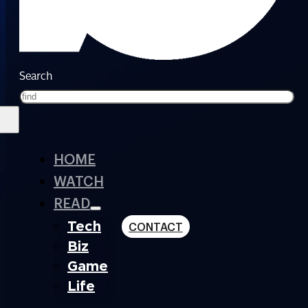
Search
HOME
WATCH
READ
Tech
CONTACT
Biz
Game
Life