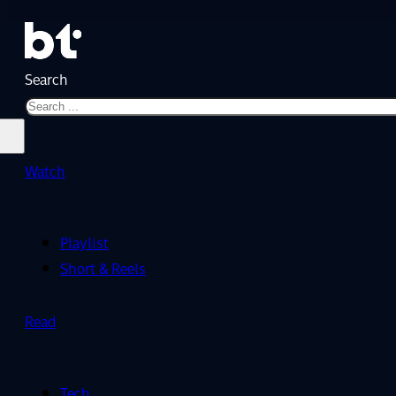
Search
Watch
Playlist
Short & Reels
Read
Tech