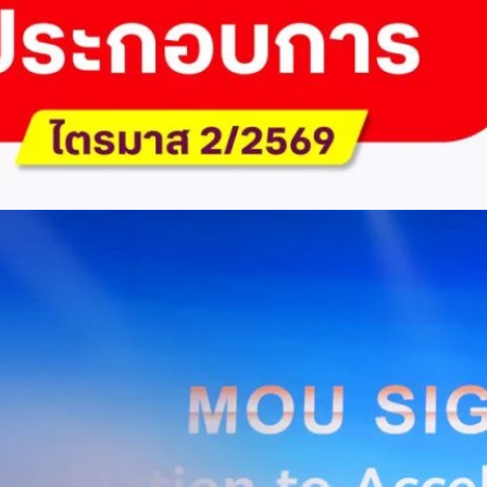
ัด (มหาชน) รายงานผลประกอบการประจำไตรมาส 2/2569 มีกำไรสุทธิหลังหัก
เนื่องเป็นไตรมาสที่ 6 พร้อมอนุมัติจ่ายเงินปันผลระหว่างกาลรวม 5.2 พันล้าน
 โดยผลการดำเนินงานหลักได้รับปัจจัยหนุนจากการบริหารต้นทุนและการเติบโต
การเงิน (Q2/2569)มูลค่า / สถิติการเปลี่ยนแปลง (YoY)การเปลี่ยนแปลง
(ไม่รวม IC)4.14 หมื่นล้านบาท+0.8%+0.8%EBITDA2.83 หมื่นล้าน
ักภาษี (NPAT)6.6 พันล้านบาท+3.2 เท่าทรงตัวอัตราส่วนหนี้สินสุทธิต่อ
่า ปัจจัยขับเคลื่อนด้านฐานผู้ใช้และเทคโนโลยี ด้านปริมาณผู้ใช้งาน ไตรมาสนี้
ี่เพิ่มขึ้น 4.79 แสนเลขหมาย รวมเป็น 48.6 ล้านเลขหมาย (ในจำนวนนี้เป็นผู้ใช้
ะผู้ใช้บริการอินเทอร์เน็ตบ้านเพิ่มขึ้น 2.8 หมื่นราย โดยปัจจัยที่ส่งผลต่อการ
การกระตุ้นเศรษฐกิจภาครัฐ (ไทยช่วยไทย พลัส)…
Huawei Cloud ลงนาม MOU ผสานคลาวด์ระดับโลกและ
ริยะ สยายปีกภาคอุตสาหกรรมและการผลิต พร้อมดัน
ิตยุค AI
AIS Business และ Huawei Cloud ลงนามความร่วมมือ (MOU) เพื่อขับ
ารผลิตอัจฉริยะที่ใช้ข้อมูลและ AI เป็นกลไกสำคัญ โดยผสานความแข็งแกร่ง
าคธุรกิจไทยของ AIS Business เข้ากับเทคโนโลยี Cloud, AI และองค์ความรู้
wei Cloud เพื่อช่วยให้ผู้ประกอบการสามารถนำเทคโนโลยีไปยกระดับ
ธรรม ภายใต้ความร่วมมือดังกล่าว ทั้งสองฝ่ายจะร่วมกันพัฒนาโครงสร้างพื้น
่การเชื่อมต่อข้อมูลจากเครื่องจักรและระบบการผลิตภายในโรงงานผ่าน 5G
เบอร์ และระบบเชื่อมต่อที่ปลอดภัย ไปจนถึงการรวบรวม ประมวลผล และ