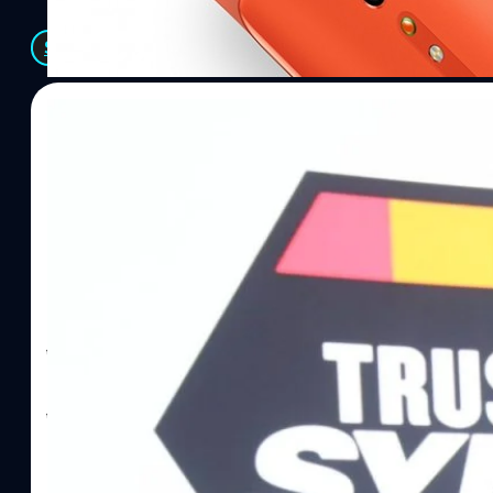
See All
06/08/2026
ทีมคอนเทนต์ BT
| 1 hour ago
Read More
SYNNEX โชว์กำไร Q2/69 โต 18% ลุย AI–Cloud–
Recurring Revenue เร่งเครื่อง New Growth Eng
บาท/หุ้น
บริษัท ซินเน็ค (ประเทศไทย) จำกัด (มหาชน) หรือ SYNNEX โชว์ผลกา
ไตรมาส 2 และงวด 6 เดือนแรกของปี 2569 เติบโต 17.8% และ 17.7% จ
เติบโตของรายได้อย่างมีนัยสำคัญ พร้อมประกาศจ่ายเงินปันผลระหว่าง
ไม่ได้รับสิทธิปันผล (XD) วันที่ 19 สิงหาคม 2569 และกำหนดจ่ายเงินปั