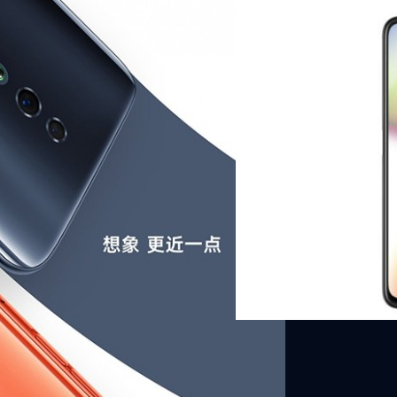
13/05/2019
หลุดสเปค Reno Z มือถ
ล่าสุดบนหน้าเว็บของ China Te
ด้วย โดยจะมาในชื่อ OPPO Re
ีรีส์ Reno
ศุภกานต์ เหล่ารัตนกุล
| 2641 
PO Reno Z ที่จะลดสเปคต่าง ๆ จากรุ่น
Read More