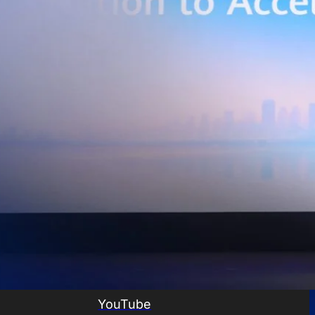
ยศักยภาพการประมวลผลของ GPU เพื่อต่อยอดสู่แอปพลิเคชัน AI และโซลูชัน
ริมขีดความสามารถในการแข่งขัน และสร้างความพร้อมรองรับผู้ประกอบการ
ี่ต้องการขยายฐานการผลิตในประเทศไทย นายภูผา เอกะวิภาต หัวหน้าคณะผู้
ท แอดวานซ์ อินโฟร์ เซอร์วิส จำกัด (มหาชน) กล่าวว่า…
Life
SOCIAL MEDIA
Environment
Health
People
Instagram
Trends
Wellness
Facebook
YouTube