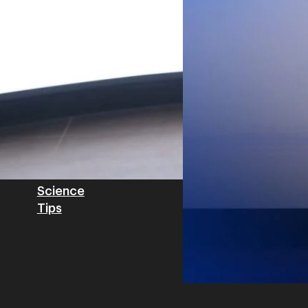
วิเคราะห์ข้อมูลบน Cloud ด้ว
สำหรับภาคอุตสาหกรรม ช่วยเส
ไทย รวมถึงนักลงทุนต่างชาติท
บริหารกลุ่มลูกค้าองค์กร บริษั
Tech
Biz
Game
horts
Cars
Corporate
Articles
Features
Executive
Game News
IT News
Insight
Reviews
Local News
Wealth
Science
Tips