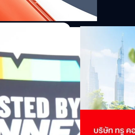
06/08/2026
ครบรอบ 6 ปี สำนักข่
TRANSITION ถกแนวทางป
เนื่องในโอกาสครบรอบ 6 ปี ส
เปลี่ยนมุมมองเกี่ยวกับการเปล
Green Energy สร้างฐาน
ประยุกต์ใช้ได้จริง จากผู้แทน
ine พร้อมจ่ายปันผล 0.10
ประเทศไทยควรปรับตัวอย่างไร ? 
ทั้งในมิติของภาครัฐ ภาคธุรกิ
รดำเนินงานแข็งแกร่ง กำไรสุทธิ
รัตนาภรณ์ ศรีนวลจันทร์
| 6 ho
เศรษฐกิจ ปรับห่วงโซ่คุณค่า แล
ากช่วงเดียวกันของปีก่อน สูงกว่าการ
โดย ศาสตราจารย์ ดร. ยศชนัน 
Read More
วิทยาศาสตร์ วิจัยและนวัตกรร
กาล 0.10 บาทต่อหุ้น โดยกำหนดวันที่
สามารถนำ Green Tech มาใช้เพ
04/08/2026
นผลวันที่
วรรธน์ นิลกิจศรานนท์ รองประ
True เผยผลประกอบการ
พันล้าน