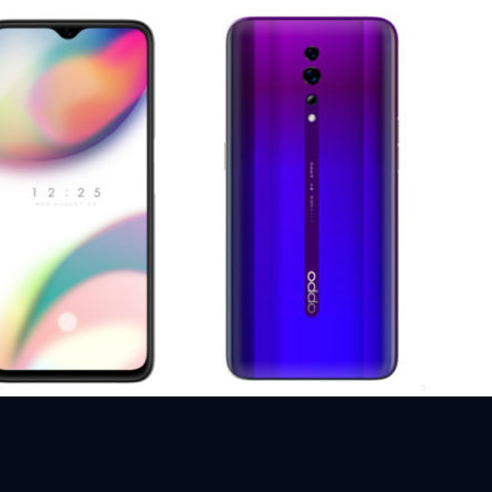
ือรุ่นใหม่จาก OPPO
lecom ได้ลงข้อมูลของสมาร์ทโฟนรุ่น PCDM10 ทั้งชื่อ สเปค ภาพ รวมถึงราคา
no Z
days ago