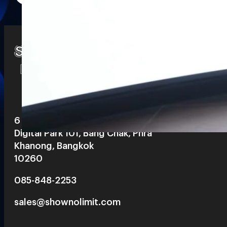
Watch
Playlists
S
& Reels
6 th floor, Pegasus Building, True
Digital Park 101, Bang Chak, Phra
Khanong, Bangkok
10260
085-848-2253
sales@shownolimit.com