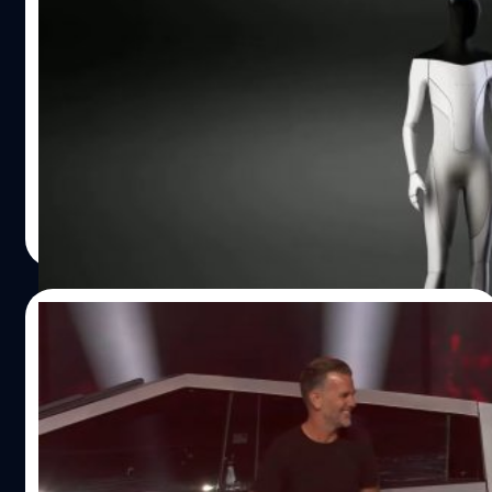
Elon Musk เลื่อนจัดงาน Tesla AI Day ไปเป็น
30 กันยายน
อีลอน มัสก์ (Elon Musk) ซีอีโอของเทสลา (Tesla) ผู้ผลิต
รถยนต์ที่มีมูลค่าสูงที่สุดในโลกได้ทวีตเผยว่างาน Tesla AI
Day ครั้งที่สองได้เลื่อนไปเป็น 30 กันยายน เนื่องจากบริษัท
อาจมี Optimus รุ่นต้นแบบที่ใช้งานได้ในตอนนั้น ซึ่งเป็นการ
เลื่อนจากกำหนดการเดิมในวันที่ 19 สิงหาคม ออกไป 2
ศิลา วงศ์เจริญ
| 1524 days ago
สัปดาห์
Read More
08/04/2022
Tesla จะปล่อยรถกระบะไฟฟ้า Cybertruck
ออกขายในปี 2023
7 เม.ย. เทสลา (Tesla) ได้จัดงานเลี้ยงเปิดโรงงานจิกะเท็กซัส
อย่างยิ่งใหญ่ และในงานนี้ซีอีโอ อีลอน มัสก์ ก็ได้ขึ้นเวทีนำ