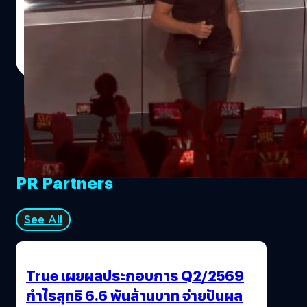
เสนอถึงการผลิตรถกระบะไฟฟ้า Cybertruck ที่โดยรวมยังคง
ดูเหมือนรุ่นก่อนหน้านี้ แต่จะแตกต่างตรงที่ประตูไม่มีที่จับ
เพราะรถจะสามารถรับรู้และเปิดประตูให้เราอัตโนมัติ และเผย
ศิลา วงศ์เจริญ
| 1580 days ago
ว่าจะปล่อย Cybertruck ในปี 2023 รวมถึงได้มีการเริ่มส่งมอบ
Read More
Model Y ที่ผลิตในเท็กซัสแล้วและจิกะเท็กซัสมีเป้าหมายใน
การผลิตที่ 500,000 คัน/ปี
PR Partners
See All
True เผยผลประกอบการ Q2/2569
กำไรสุทธิ 6.6 พันล้านบาท จ่ายปันผล