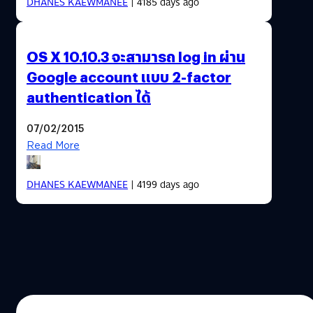
DHANES KAEWMANEE
| 4185 days ago
OS X 10.10.3 จะสามารถ log in ผ่าน
Google account แบบ 2-factor
authentication ได้
07/02/2015
Read More
DHANES KAEWMANEE
| 4199 days ago
24/01/2015