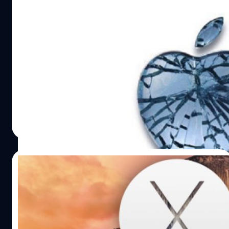
Project Zero Team จาก Google เผยช่อง
โหว่ใน OS X ซึ่ง Apple ทำการแก้ไขแล้วแต่ยัง
ไม่ปล่อยให้อัพเดตเท่านั้น
ทีมรักษาความปลอดภัยระบบอย่าง Project Zero Security
Team ของ Google เผยถึงช่องโหว่ของระบบปฏิบัติการ OS X
ของ Apple ทั้งหมด 3 จุด
DHANES KAEWMANEE
| 4213 days ago
Read More
18/11/2014
อัพเดทแล้วจ้า! Apple ปล่อย OS X Yosemite
10.10.1 เพื่อปรับปรุงความเสถียรของWi-
FiและE-mail
Apple ปล่อยตัวอัพเดท OS X Yosemite "10.10.1" ให้ผู้ใช้งาน