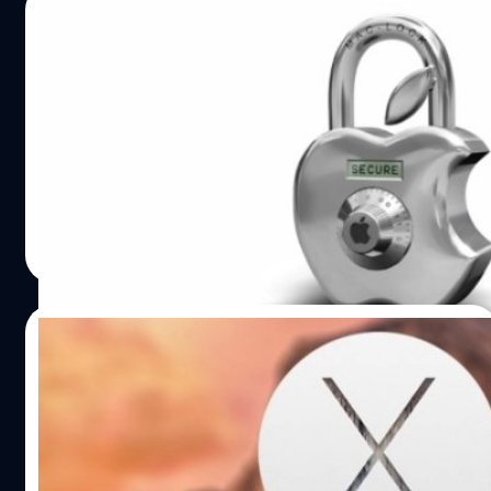
23/10/2014
เพื่อความปลอดภัยของระบบจากบั๊ก POODLE
ทาง Apple จะยกเลิกการใช้งาน SSL 3.0 และ
เปลี่ยนมาใช้งาน TLS แทนภายในวันที่ 29
Apple ประกาศผ่าน developer website ว่าจะทำการยกเลิก
ตุลาคมนี้
ใช้ SSL 3.0 ในการรองรับ Push Notification
DHANES KAEWMANEE
| 4306 days ago
Read More
01/10/2014
ใกล้ความจริงเข้าไปทุกที เมื่อ Apple ปล่อย OS
X Yosemite ตัว Golden Master Candidate
ซึ่งน่าจะเป็นรุ่นทดสอบสุดท้ายก่อนออกตัวเต็ม
ใกล้ความเป็นจริงสุดๆแล้ว เมื่อ Apple ออก OS X Yosemite
ตัวทดสอบสุดท้ายก่อนจะออกตัวเต็มให้ใช้งานกันจริงๆ ใกล้