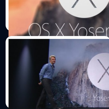
ความเป็นจริงที่สุดแล้ว เมื่อ Apple ปล่อย OS X Yosemite ตัว
Golden Master Candidate (GM Candidate) หรือ ระบบ
ปฏิบัติการรุ่นก่อนตัวเต็ม โดยปล่อยหลังจากที่ปล่อยตัว
DHANES KAEWMANEE
| 4328 days ago
Development 8 เป็นเวลา 2 สัปดาห์ให้หลัง
Read More
22/08/2014
ใกล้ความจริงเข้าไปอีกนิด Apple ปล่อย OS X
“Yosemite” Public Beta 2 และ iTunes 12
beta ออกมาแล้ว
อีกไม่นานเกินรอแล้ว เมื่อ Apple ปล่อย OS X "Yosemite"
Public Beta 2 บน desktop และ iTunes 12 ตัว beta ออกมา
ให้ลองใช้กัน
DHANES KAEWMANEE
| 4369 days ago
Read More