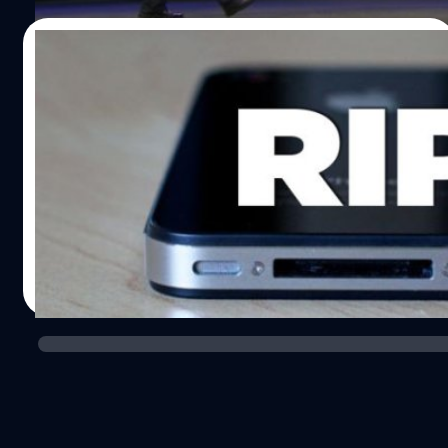
04/06/2014
เก็บให้แม่ใช้! หมดยุค iPhone 4 อย่างเป็น
ทางการหลังการมาของ iOS 8
หลังจากแอปเปิ้ลได้เปิดตัวฟีเจอร์ใหม่ในงาน WWDC
Keynote เมื่อคืนวันจันทร์ที่ผ่านมา อาทิ OS X Yosemite และ
iOS8 ซึ่งคล้ายเป็นใบเบิกทางอนาคตของคอมพิวเตอร์อย่าง
แท้จริง แต่ขณะเดียวกัน สำหรับผู้ใช้งานไอโฟนรุ่นเก่านับ
ตั้งแต่ iPhone 4 ลงไปคงยิ้มไม่ออก
ณัฐพันธ์ ส่งวิรุฬห์
| 4448 days ago
Read More