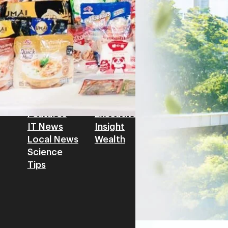
โดย ศาสตราจารย์ ดร. ยศชนัน 
Read More
วิทยาศาสตร์ วิจัยและนวัตกรร
สามารถนำ Green Tech มาใช้เพ
วรรธน์ นิลกิจศรานนท์ รองประ
Tech
Biz
Game
horts
Cars
Corporate
Articles
Features
Executive
Game News
IT News
Insight
Reviews
Local News
Wealth
Science
Tips