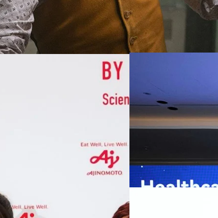
07/08/2026
หัวเว่ยเดินหน้าปฏิวัต
เกมเร่งเครื่อง AI เพื
กรุงเทพฯ, 7 สิงหาคม 2569 — 
Thailand Digital & AI Summi
ชูเทคโนโลยี
พันธมิตรด้านเทคโนโลยีจากไท
ปัญญาประดิษฐ์ (AI) พร้อมประ
ประเทศอย่างเป็นทางการ นายปี
y “AminoScience” ร่วมเปิดเผย
ทีมคอนเทนต์ BT
| 1 days ago
เว่ย เทคโนโลยี่ จำกัด ได้กล่าว
คโนโลยีทางอาหาร และข้อมูลพฤติกรรม
สาธารณสุขไทย และบทบาทของเท
Read More
ประชาชนได้อย่างทั่วถึงมากขึ้น 
ย ซึ่งมีมูลค่ามากกว่า 1.5 ล้านล้าน
มาเปลี่ยนแปลงอุตสาหกรรมสา
06/08/2026
) กลุ่มธุรกิจเทคโนโลยีและองค์
ข้อมูลสุขภาพแบบครบวงจร ตั้งแ
ทางการแพทย์ และผู้บริหารโรง
 & Well-beingAminoScience (การใช้
SYNNEX โชว์กำไร Q2