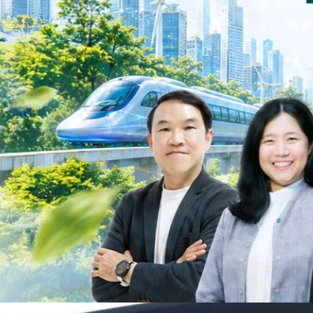
วงศ์สวัสดิ์รองนายกรัฐมนตรีและรัฐมนตรีว่าการกระทรวงการอุดมศึกษา
ม Green Transitioning: Decarbonize Unlockร่วมสำรวจแนวทางที่ภาคธุรกิจ
ื่อลดการปล่อยคาร์บอน และเดินหน้าสู่เป้าหมาย Net Zero พบกับ คุณปัณ
ธานกรรมการบริหาร ฝ่ายวิศวกรรมโครงสร้างบริษัท…
Life
SOCIAL MEDIA
Environment
Health
People
Instagram
Trends
Wellness
Facebook