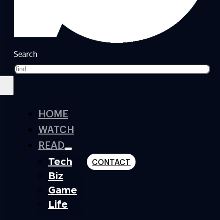
Search
HOME
WATCH
READ
Tech
CONTACT
Biz
Game
Life