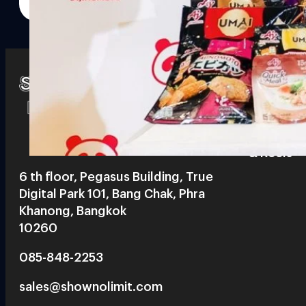
Watch
Playlists
S
& Reels
6 th floor, Pegasus Building, True
Digital Park 101, Bang Chak, Phra
Khanong, Bangkok
10260
085-848-2253
sales@shownolimit.com