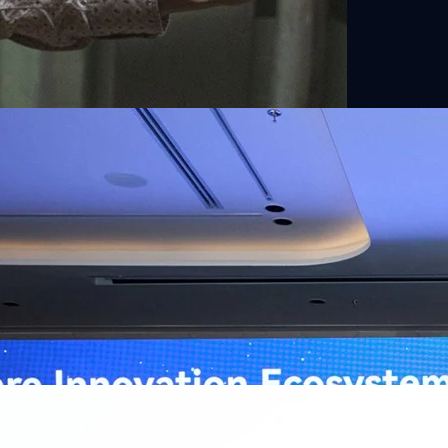
ิวงการสาธารณสุขไทยด้วย AI เปิดตัว 4 นวัตกรรมเปลี่ยน
่อการแพทย์ในประเทศไทย
หัวเว่ย จัดงาน “Huawei AI+ Healthcare Summit” ภายใต้งาน Huawei
t 2026 รวมผู้นำด้านนโยบายสาธารณสุข ผู้บริหารโรงพยาบาลชั้นนำ และ
ยและจีน ร่วมขับเคลื่อนอนาคตของระบบสาธารณสุขไทยด้วยนวัตกรรมและ
กาศความร่วมมือครั้งสำคัญเพื่อยกระดับ Healthcare Ecosystem ของ
เตอร์ จาง ประธานกลุ่มธุรกิจการศึกษาและสาธารณสุขต่างประเทศ บริษัท หัว
ถึงความมุ่งมั่นของหัวเว่ยในการสนับสนุนการเปลี่ยนผ่านสู่ยุคดิจิทัลของระบบ
คโนโลยี AI ในการยกระดับคุณภาพการให้บริการทางการแพทย์ให้เข้าถึง
ภายใต้แนวคิด “AI for Health, Health for All” “วันนี้ปัญญาประดิษฐ์กำลังเข้า
ธารณสุขอย่างรวดเร็ว หัวเว่ยมีประสบการณ์ตรงจากการพัฒนาแพลตฟอร์ม
ต่โครงสร้างพื้นฐานด้านคอมพิวติงไปจนถึงโซลูชัน AI สำหรับผู้ป่วย บุคลากร
พยาบาล ซึ่งได้พิสูจน์ผลสำเร็จแล้วในโรงพยาบาลชั้นนำอย่างโรงพยาบาล
/69 โต 18% ลุย AI–Cloud–Green Energy สร้างฐาน