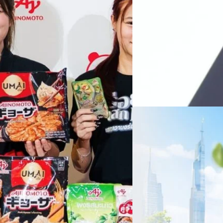
หลายแห่งในจีน เราเชื่อมั่นว่าค
Recurring Revenue เ
บาท/หุ้น
บริษัท ซินเน็ค (ประเทศไทย) 
ไตรมาส 2 และงวด 6 เดือนแรกข
เติบโตของรายได้อย่างมีนัยสำค
ไม่ได้รับสิทธิปันผล (XD) วันท
ธิดา มงคลสุธี ประธานเจ้าหน้าที
ทีมคอนเทนต์ BT
| 2 days ago
แรกบริษัทเดินหน้าขับเคลื่อน 
สินค้าไอที สู่การเป็น Digital 
Read More
สัดส่วนธุรกิจที่มีมูลค่าเพิ่ม
06/08/2026
ครบรอบ 6 ปี สำนักข่
TRANSITION ถกแนวทางป
เนื่องในโอกาสครบรอบ 6 ปี ส
เปลี่ยนมุมมองเกี่ยวกับการเปล
ประยุกต์ใช้ได้จริง จากผู้แทน
ประเทศไทยควรปรับตัวอย่างไร ? 
ทั้งในมิติของภาครัฐ ภาคธุรกิ
รัตนาภรณ์ ศรีนวลจันทร์
| 3 da
เศรษฐกิจ ปรับห่วงโซ่คุณค่า แล