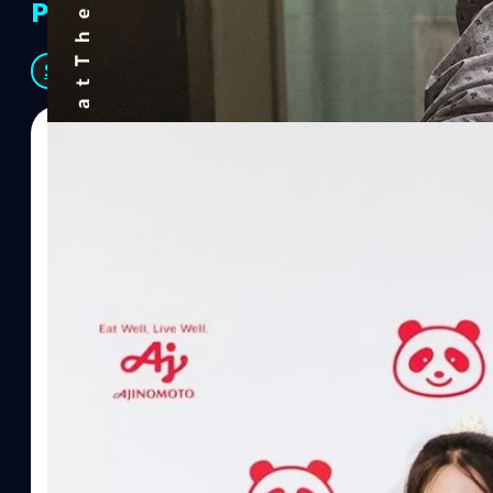
PR Partners
See All
07/08/2026
ทีมคอนเทนต์ BT
| 1 days ago
Read More
อายิโนะโมะโต๊ะ เผยยุทธศาสตร์ Food Technology 
“AminoScience” เจาะอินไซต์ผู้บริโภคและ B2B
บริษัท อายิโนะโมะโต๊ะ (ประเทศไทย) จำกัด จัดงาน The Heartbeat b
แนวคิดการดำเนินธุรกิจและการพัฒนาผลิตภัณฑ์ที่ขับเคลื่อนด้วยเท
ผู้บริโภค ท่ามกลางการเติบโตของตลาด Health & Wellness ในประเทศไท
บาท หรือคิดเป็นสัดส่วนราว 8% ของผลิตภัณฑ์มวลรวมในประเทศ (GDP
ความรู้หลักรูปแบบผลิตภัณฑ์ / โซลูชันกลุ่มเป้าหมายหลักNutrition