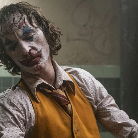
มากที่สุดเท่าที่เคยมีมา
ง ๆ ตั้งแต่เริ่มฉายในเทศกาล Venice
รางวัลใหญ่ไปได้ ต่อมา Joker ก็
์อเมริกัน, คว้ารางวัลลูกโลก
 วาคีน ฟินิกซ์) และชิงรางวัล
ด้ถึง 1,069 ล้านเหรียญ เลยทีเดียว
สาขา ซึ่งถือได้ว่าเป็นภาพยนตร์จากคอ
อดเยี่ยม ผู้กำกับยอดเยี่ยม (Todd
์ดัดแปลงยอดเยี่ยม กำกับภาพยอด
อดเยี่ยม ดนตรีประกอบดั้งเดิมยอด