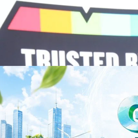
วามร่วมมือระหว่างหัวเว่ยกับพันธมิตรไทยในวันนี้จะช่วยผลักดันวิสัยทัศน์…
ร่งเครื่อง New Growth Engine พร้อมจ่ายปันผล 0.10
จำกัด (มหาชน) หรือ SYNNEX โชว์ผลการดำเนินงานแข็งแกร่ง กำไรสุทธิ
องปี 2569 เติบโต 17.8% และ 17.7% จากช่วงเดียวกันของปีก่อน สูงกว่าการ
ัญ พร้อมประกาศจ่ายเงินปันผลระหว่างกาล 0.10 บาทต่อหุ้น โดยกำหนดวันที่
ี่ 19 สิงหาคม 2569 และกำหนดจ่ายเงินปันผลวันที่ 2 กันยายน 2569 นางสาวสุ
่บริหาร บริษัท ซินเน็ค (ประเทศไทย) จำกัด (มหาชน) เปิดเผยว่า ในช่วงครึ่งปี
Business Transformation อย่างต่อเนื่อง ผ่านการยกระดับจากผู้จัดจำหน่าย
Infrastructure Platform เพื่อรองรับการเติบโตของเศรษฐกิจ AI โดยมุ่งเพิ่ม
 ควบคู่กับการขยายเครือข่ายพันธมิตรเทคโนโลยีระดับโลก…
าว TODAY เปิดเวทีใหญ่ SUSTAIN CITY: THE GREEN
รับตัวสู่เศรษฐกิจสีเขียวอย่างยั่งยืน
ำนักข่าว TODAY จัดงาน SUSTAIN CITY: THE GREEN TRANSITION เวทีแลก
ี่ยนผ่านสู่เศรษฐกิจและสังคมสีเขียว พร้อมนำเสนอแนวทางที่สามารถนำไป
ภาครัฐ ภาคธุรกิจ และผู้เชี่ยวชาญในหลากหลายสาขา ผ่านประเด็นสำคัญว่า
เพื่อเดินหน้าสู่ความยั่งยืนและบรรลุเป้าหมาย Net Zero อย่างเป็นรูปธรรม
จ การเงิน และพลังงาน Green Transitioning: Shifting Systemพลิกโครงสร้าง
ys ago
ะเชื่อมโยงนโยบายกับเทคโนโลยี เพื่อขับเคลื่อนประเทศไทยสู่เศรษฐกิจสีเขียว