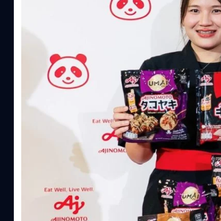
ประโยชน์จากกรดอะมิโน)aminoVITAL, AminoNITE,