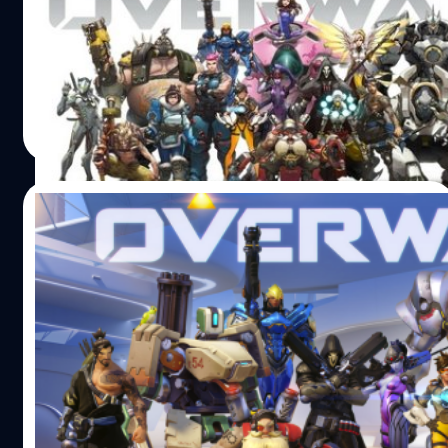
Overwatch เกมส์ FPS แบบทีมเวิร์คของ Blizzard มีผู้เล่น
มากกว่า 7 ล้านคนในสัปดาห์แรกที่เปิดตัว
ปรีดี ฤกษ์วลีกุล
| 3714 days ago
Read More
09/11/2014
Blizzard เปิดตัวเกมใหม่ Overwatch มาแนว
ซูเปอร์ฮีโร่ยิงกันสุดมัน!
ค่ายเกมชื่อดังอย่าง Blizzard ได้เปิดตัวเกมซีรี่ย์ใหม่ชื่อว่า
"Overwatch" ที่เป็นแนวยิงมุมมองบุคคลที่ 1 (First-person
Shooting) ที่มีรูปแบบเนื้อหาของเกมไม่ได้เป็นทหารยิงกันที่มี
อยู่เกลื่อนตลาด แต่จะเป็นแนวฮีโร่แฟนตาซี และตัวละครจะมี
คลาสและความสามารถที่แตกต่างกันไป
Anurat Klikrom
| 4288 days ago