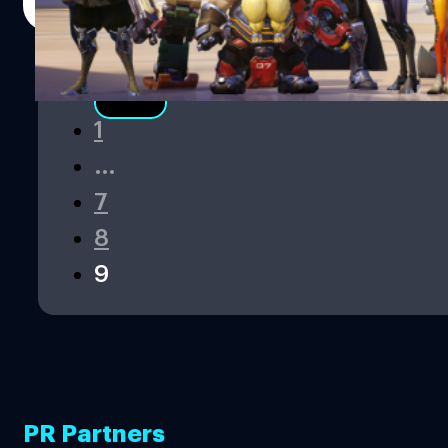
Read More
1
…
7
8
9
PR Partners