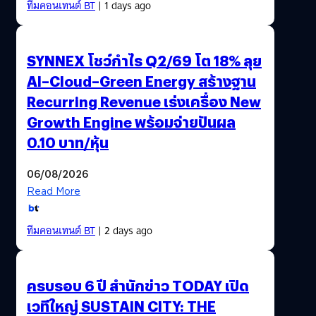
ทีมคอนเทนต์ BT
| 1 days ago
SYNNEX โชว์กำไร Q2/69 โต 18% ลุย
AI–Cloud–Green Energy สร้างฐาน
Recurring Revenue เร่งเครื่อง New
Growth Engine พร้อมจ่ายปันผล
0.10 บาท/หุ้น
06/08/2026
Read More
ทีมคอนเทนต์ BT
| 2 days ago
ครบรอบ 6 ปี สำนักข่าว TODAY เปิด
เวทีใหญ่ SUSTAIN CITY: THE