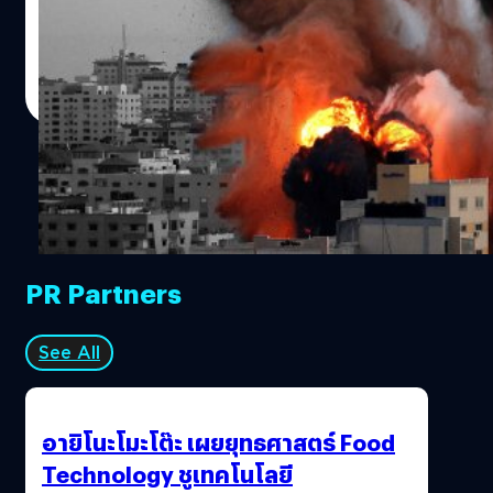
ปี ในช่วงสงครามอ่าวเปอร์เซีย (1990 ถึง 1991) ซีเอ็นเอ็น
(CNN) เป็นสำนักข่าวเดียวที่รายงานสดสงครามอ่าวเปอร์เซีย
อย่างต่อเนื่องตลอด 24 ชั่วโมง ช่วงนั้นไม่มีคู่แข่ง สามารถ
กวี จงกิจถาวร
| 1908 days ago
รายงานข่าวแบบไหน ช่วงไหนก็ได้
Read More
PR Partners
See All
อายิโนะโมะโต๊ะ เผยยุทธศาสตร์ Food
Technology ชูเทคโนโลยี