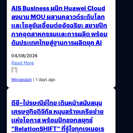
AIS Business ผนึก Huawei Cloud
ลงนาม MOU ผสานคลาวด์ระดับโลก
และโซลูชันเชื่อมต่ออัจฉริยะ สยายปีก
ภาคอุตสาหกรรมและการผลิต พร้อม
ดันประเทศไทยสู่ฐานการผลิตยุค AI
04/08/2026
Read More
Worawalan
| 1 days ago
ดีอี–ไปรษณีย์ไทย เดินหน้าสนับสนุน
เศรษฐกิจดิจิทัล หนุนสร้างเครือข่าย
แห่งโอกาส พร้อมปักธงกลยุทธ์
“RelationSHIFT” ที่รู้ใจทุกเจเนอเร