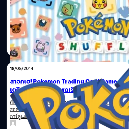
มาสักทีเกม โปเกมอน บน สมาร์ทโฟน กำหนด
ออกปีนี้
มาแล้วแต่ไม่ใช่ภาคใหม่
วงศกร ปฐมชัยวัฒน์
| 4058 days ago
Read More
18/08/2014
สาวกเฮ! Pokemon Trading Card Game
เตรียมปล่อยลงไอแพดเร็วๆ นี้
ย้อนกลับไปในปี 1999 โปเกม่อนถือว่าเป็นหนึ่งในเกม RPG ที่
ฮอตมากที่สุดเกมหนึ่งบนโลก จากกระแสความโด่งดังจาก
การ์ตูนแอนิเมชันรวมทั้งผลิตภัณฑ์ของเล่น ของสะสม รวมทั้ง
Trading Card Game ซึ่งกำลังจะปล่อยให้เล่นกันในไอแพด