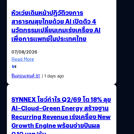
หัวเว่ยเดินหน้าปฏิวัติวงการ
สาธารณสุขไทยด้วย AI เปิดตัว 4
นวัตกรรมเปลี่ยนเกมเร่งเครื่อง AI
เพื่อการแพทย์ในประเทศไทย
07/08/2026
Read More
ทีมคอนเทนต์ BT
| 1 days ago
SYNNEX โชว์กำไร Q2/69 โต 18% ลุย
AI–Cloud–Green Energy สร้างฐาน
Recurring Revenue เร่งเครื่อง New
Growth Engine พร้อมจ่ายปันผล
0.10 บาท/หุ้น