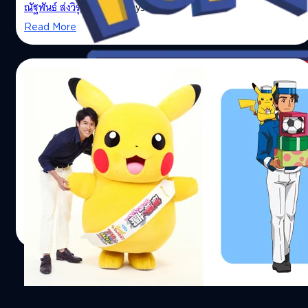
เร็วๆ นี้
ณัฐพันธ์ ส่งวิรุฬห์
| 4373 days ago
Read More
30/06/2014
จ๊อบเสริม! กองหลังทีมชาติญี่ปุ่นพากย์หนัง
Pokemon!
อัตสึโตะ อูชิดะ กองหลังระดับทีมชาติญี่ปุ่น ได้ใช้เวลาว่างรับจ๊
อบเสริม พากย์หนังใหญ่ตอนใหม่ของ Pokemon!
Surasak Siriprapasoontorn
| 4422 days ago
Read More