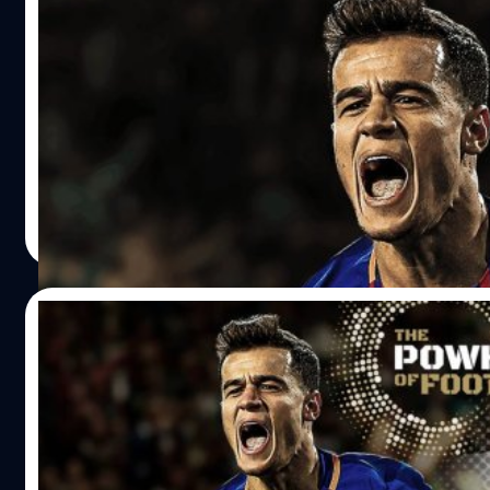
PES 2019 เปิดให้พรีออเดอร์บน Steam พร้อ
ค่ายเกม Konami ได้เปิดให้พรีออเดอร์เกม PES 2019 รูปแบบดิจิ
David Beckham Edition ราคา 1,650 บาท และ Legend Edition
Core i5-3470 หรือ AMD FX 4350 พร้อมด้วยแรม 4GB และก
(1280x720 พิกเซล) ส่วนการตั้งค่าการแสดงผลที่ความละเอีย
ศุภกร ประเสริฐศิลป์
| 2937 days ago
Read More
22/07/2018
Konami เตรียมเปิดให้ทดลองเล่นเดโม PES 2019
แม้ว่าค่ายเกม Konami จะได้ยุติความสัมพันธ์กับทาง UEFA ไปแ
เตรียมวางจำหน่ายเกม PES 2019 ต่อไป ล่าสุด Konami ได้ประ
PS4, Xbox One และ PC พร้อมทั้งปล่อยตัวอย่างใหม่ออกมาให
ref_src=twsrc%5Etfw%7Ctwcamp%5Etweetembed%7Ctw