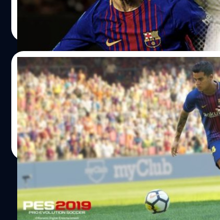
evolution-soccer-2019-pc-demo-releases-on-steam-on-aug
ศุภกร ประเสริฐศิลป์
| 2938 days ago
ยุโรปเช่น บาร์เซโลน่า, โมนาโก, อินเตอร์ มิลาน, เอซี มิลานแล
Read More
แชมป์ฟุตบอลโลกปี 2018 ไปครอง มีโหมดให้เลือกเล่นด้วยกั
09/05/2018
Konami เปิดตัวเกม Pro Evolution Soccer 20
วินนิ่งภาคใหม่มาแล้วจ้า
วงศกร ปฐมชัยวัฒน์
| 3012 days ago
Read More