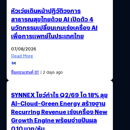
หัวเว่ยเดินหน้าปฏิวัติวงการ
สาธารณสุขไทยด้วย AI เปิดตัว 4
นวัตกรรมเปลี่ยนเกมเร่งเครื่อง AI
เพื่อการแพทย์ในประเทศไทย
07/08/2026
Read More
ทีมคอนเทนต์ BT
| 2 days ago
SYNNEX โชว์กำไร Q2/69 โต 18% ลุย
AI–Cloud–Green Energy สร้างฐาน
Recurring Revenue เร่งเครื่อง New
Growth Engine พร้อมจ่ายปันผล
0.10 บาท/หุ้น