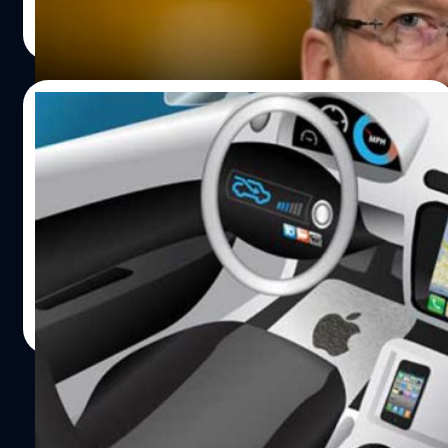
ปรีดี ฤกษ์วลีกุล
| 2753 days ago
Read More
24/08/2015
สมองไหลต่อเนื่อง! Apple จ้างอดีตวิศวกร
ของ Tesla เข้าร่วม Project Titan
Apple จ้างอดีตวิศวกรของ Tesla เข้ามาเป็นส่วนหนึ่งของทีมใน
โปรเจคยานยนต์อย่าง "Project Titan"
DHANES KAEWMANEE
| 4003 days ago
Read More