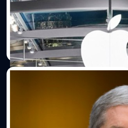
แผนกพัฒนารถยนต์ขับเคลื่อนอัตโนมัติ
หลังจากที่ CNBC ได้รายงานเกี่ยวกับการปลดพนักงานของ
Apple เมื่อเดือนมกราคม 2019 ที่ผ่านมา ล่าสุด San
Francisco Chronicle รายงานว่า Apple ได้ยืนยันเกี่ยวกับแผน
ปลดพนักงาน 190 คน ออกจากแผนกพัฒนารถยนต์ขับเคลื่อน
อัตโนมัติ หรือที่ที่เรียกว่า Project Titan ใน ซานตาคลารา
ปรีดี ฤกษ์วลีกุล
| 2718 days ago
และ ซันนีเวล รัฐแคลิฟอร์เนีย ประเทศสหรัฐอเมริกา การปลด
Read More
พนักงานจะเริ่มในวันที่ 16 เมษายน 2019 โดยพนักงาน 190 ที่
จะถูกปลดนั้น มีผู้จัดการโปรแรมวิศวกรรม จำนวน 38 คน, วิ
ศกรฮาร์แวร์ จำนวน 33 คน, วิศวกรออกแบบการผลิต จำนวน
25/01/2019
31 คน และวิศวกรซอฟต์แวร์ จำนวน 22 คน รวมอยู่ด้วย คาด
ว่า Apple อาจสร้างทีมพัฒนาขึ้นมาใหม่ ภายหลังจากที่ ดัก ฟี
ไปไม่รอด! Apple ปลดพนักงาน 200 คน จาก
ลด์ อดีตหัวหน้าฝ่ายการผลิต Tesla…
โปรเจ็คต์ Titan ที่พัฒนารถยนต์ขับเคลื่อน
อัตโนมัติ
โปรเจ็คต์ Titan ที่พัฒนารถยนต์ขับเคลื่อนอัตโนมัติของ Apple
"ส่อแววไปไม่รอด"