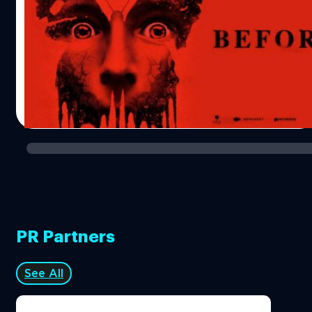
หนังใหม่เตรียมเข้าสัปดาห์นี้มีหนังสยองขวัญเข้ามาอีกเรื่อง
สำหรับ Before I Wake หรือ ตื่นแล้วเป็น หลับแล้วตาย ที่ชื่อ
เรื่องชวนให้นึกไปถึงหนังอีกสองเรื่องคือ Awake หลับเป็น ตื่น
ตาย กับ Before I Go To Sleep หลับ ลืม ตื่น ตาย คาดว่าคน
ตั้งชื่อไทยคงหากินวนๆอยู่แนวนี้นี่เอง
ธนพล น้อยชูชื่น
| 3765 days ago
Read More
PR Partners
See All