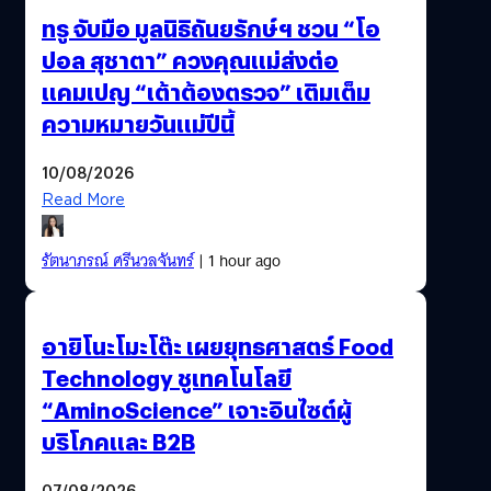
ทรู จับมือ มูลนิธิถันยรักษ์ฯ ชวน “โอ
ปอล สุชาตา” ควงคุณแม่ส่งต่อ
แคมเปญ “เต้าต้องตรวจ” เติมเต็ม
ความหมายวันแม่ปีนี้
10/08/2026
Read More
รัตนาภรณ์ ศรีนวลจันทร์
| 1 hour ago
อายิโนะโมะโต๊ะ เผยยุทธศาสตร์ Food
Technology ชูเทคโนโลยี
“AminoScience” เจาะอินไซต์ผู้
บริโภคและ B2B
07/08/2026