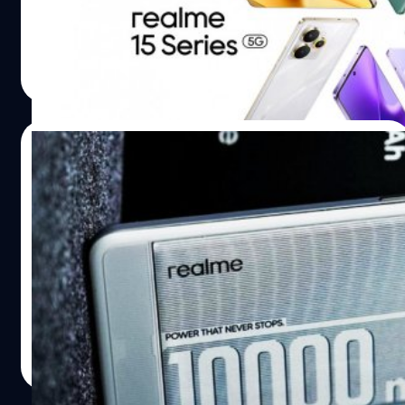
เนื่องจาก ralme 14 Pro+
ปรีดี ฤกษ์วลีกุล
| 378 days ago
Read More
20/07/2025
สมาร์ตโฟนแบตเตอรี่ใหญ่ 10,000 mAh รุ่น
แรกของโลก อาจเปิดตัวจริงในปี 2026
Digital Chat Station รายงาน สมาร์ตโฟนระดับกลางพร้อม
แบตเตอรี่ 10,000 mAh กำลังทดสอบในขณะนี้ และจะเปิดตัว
ในครึ่งแรกของปี 2026
ปรีดี ฤกษ์วลีกุล
| 383 days ago
Read More