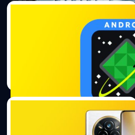
15/07/2025
เช็กด่วน ! รายชื่อสมาร์ตโฟน ‘ไม่รองรับ
อัปเดต’ ระบบ Android 16
GizmoChina ได้รวบรวมรายชื่ออุปกรณ์ ที่ไม่รองรับการ
อัปเดตซอฟต์แวร์ระบบปฏิบัติการ Android 16 โดยอ้างอิงจาก
นโยบายการอัปเดตซอฟต์แวร์
ปรีดี ฤกษ์วลีกุล
| 388 days ago
Read More
14/07/2025
สรุปสเปก realme 15 Pro : แบตฯ ใหญ่ 7,000
mAh, จอสว่าง 6,500 Nits ก่อนเปิดตัว 24
ก.ค. นี้