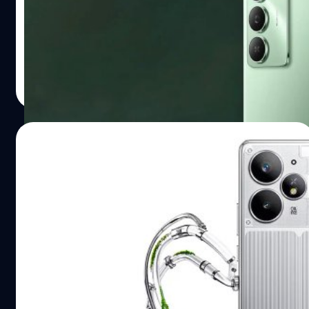
ในราคาเพียง 4,000 บาท
realme ได้เปิดตัว C73 5G ทียังคงมาพร้อมสเปกที่น่าประทับใจ
รวมถึงหน้าจอระดับ 120 Hz และชิปเซต Dimensity ซีรีส์ 6
ปรีดี ฤกษ์วลีกุล
| 431 days ago
Read More
31/05/2025
realme เปิดตัวนักฆ่าเรือธง Neo 7 Turbo :
ดีไซน์โปร่งแสงสุดล้ำ, สเปกทรงพลัง, ราคาเริ่ม
ต้นเพียง 9,100 บาท
realme ได้สร้างเซอร์ไพรสในกลุ่มสมาร์ตโฟนราคาประหยัด
อีกครั้ง ด้วยการเปิดตัว Neo 7 Turbo ซึ่งมาพร้อมสเปกเรือธง
ในราคาประหยัด
ปรีดี ฤกษ์วลีกุล
| 433 days ago