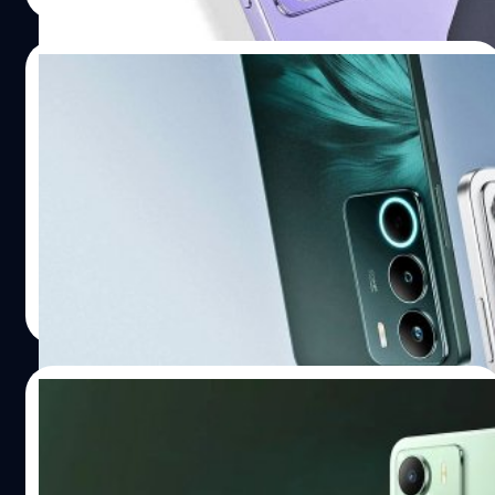
03/06/2025
realme เปิดตัว C71 : ดีไซน์บางเบา, เน้น
ทนทาน, แบตเตอรี่ใหญ่, กล้อง 50 ล้านพิกเซล
realme ได้เปิดตัวรุ่นเล็กในซีรีส์นี้ นั่นคือ C71 ซึ่งมาพร้อมดีไซน์
ตัวเครื่องที่บางเบา แต่อัดแน่นไปด้วยสเปกน่าประทับใจ
ปรีดี ฤกษ์วลีกุล
| 430 days ago
Read More
02/06/2025
realme เปิดตัว C73 5G : จอ 120 Hz, ชิป
Dimensity 6300 และแบตเตอรี่ 6,000 mAh