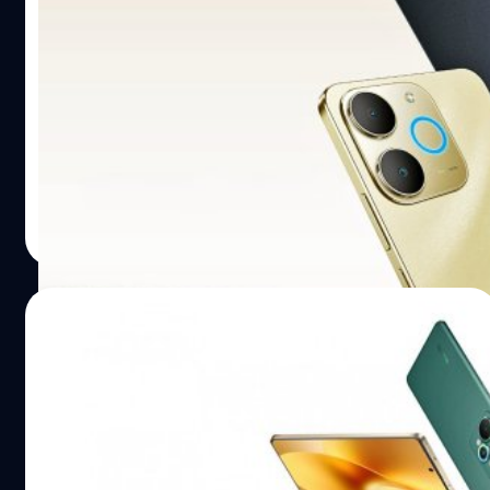
realme เปิดตัว Note 70T ในยุโรป : แบตเตอรี่
6,000 mAh, ทนทาน MIL-STD-810H, เริ่มต้น
เพียง 3,300 บาท
realme ได้เปิดตัว Note 70T ในยุโรป ซึ่งขับเคลื่อนด้วยขุมพลัง
ชิปเซต Unisoc, แบตเตอรี่ขนาดใหญ่ และความทนทานระดับ
สูง
ปรีดี ฤกษ์วลีกุล
| 370 days ago
Read More
26/07/2025
เปิดตัว realme 15 และ 15 Pro : ทรงพลังขึ้น
ด้วยจอ 144 Hz, แบตฯ ใหญ่ 7,000 mAh,
ราคาเริ่มต้น 9,000 บาท
realme ได้เปิดตัว realme 15 ุรุ่นมาตรฐาน ที่พัฒนาต่อ
เนื่องจาก realme 14 Pro และ realme 15 Pro ที่พัฒนาต่อ