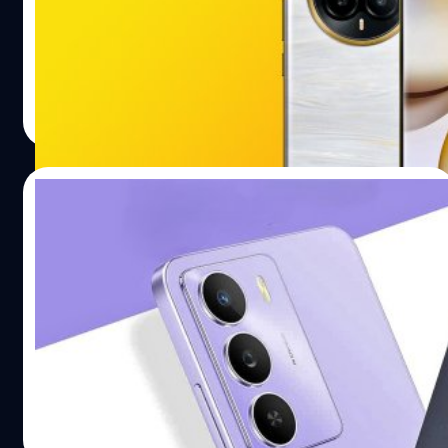
realme เตรียมเปิดตัวสมาร์ตโฟนซีรีส์ realme 15 ในเร็ว ๆ นี้
โดยหนึ่งในรุ่นที่ถูกจับตามองมากที่สุด คือ realme 15 Pro 5G
ปรีดี ฤกษ์วลีกุล
| 389 days ago
Read More
16/06/2025
realme เปิดตัว Narzo 80 Lite (5G): ขุมพลัง
Dimensity 6300 และแบตฯ ใหญ่ 6,000
mAh ในราคาเพียง 4,000 บาท
realme ได้เปิดตัวสมาร์ตโฟนรุ่นที่ 3 ในซีรีส์ Narzo 80 นั่นคือ
Narzo 80 Lite (5G) ซึ่งเน้นมอบประสิทธิภาพการทำงานที่ลื่น
ไหล
ปรีดี ฤกษ์วลีกุล
| 417 days ago
Read More