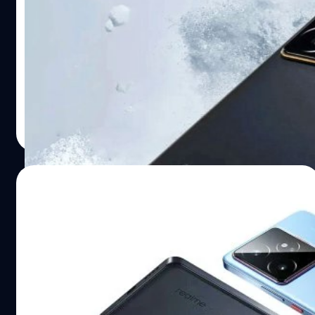
เวอร์ชันระดับโลก : ชิป MediaTek, แบตฯ ใหญ่
7,000 mAh
realme ได้เปิดตัวเรือธง GT 7 และ GT 7T เวอร์ชันระดับโลก ซึ่ง
ได้รับการติดตั้งชิปเซต MediaTek Dimensity และแบตเตอรี่
ขนาดใหญ่
ปรีดี ฤกษ์วลีกุล
| 437 days ago
Read More
15/05/2025
realme ยืนยัน GT 7 ได้ใช้ชิปเรือธง
Dimensity 9400e เป็นรุ่นแรกของโลก
พร้อมดีไซน์ IceSense ช่วยลดความร้อนถึง
realme ยืนยัน GT 7 จะเป็นสมาร์ตโฟนรุ่นแรกที่ได้ใช้ศักยภาพ
6°C
จากชิปเซตเรือธง MediaTek Dimensity 9400e ที่เพิ่งเปิดตัว
เมื่อเร็ว ๆ นี้