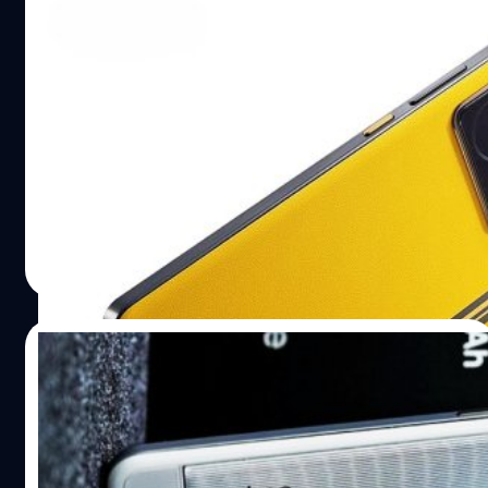
realme เผยภาพแรก GT 7 และ GT 7T ก่อน
เปิดตัวระดับโลกที่ปารีส ในวันที่ 27 พ.ค. นี้
realme เตรียมจัดอีเวนต์เปิดตัวสมาร์ตโฟนซีรีส์ GT 7 ในวันที่
27 พฤษภาคม 2025 ณ กรุงปารีส และจะวางจำหน่ายในหลาย
ประเทศทั่วโลกต่อไป
ปรีดี ฤกษ์วลีกุล
| 455 days ago
Read More
07/05/2025
realme โชว์คอนเซปต์โฟน GT ใหม่ : แบตฯ
ใหญ่ถึง 10,000 mAh พร้อมดีไซน์ล้ำสมัย
realme ได้ยืนยันว่ากำลังพัฒนาคอนเซปต์โฟนใหม่ ซึ่งมา