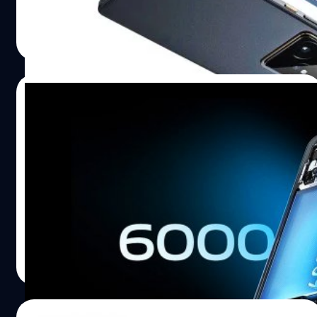
ปรีดี ฤกษ์วลีกุล
| 449 days ago
Read More
11/05/2025
4 เหตุผลที่สมาร์ตโฟนยุคนี้ต้องมี “แบตเตอรี่
ไม่น้อยกว่า 6,000 mAh”
สมาร์ตโฟนหลายรุ่น ทั้งระดับเริ่มต้น, ระดับกลาง ไปถึงระดับ
เรือธง ได้รับการติดตั้งแบตเตอรี่ที่มีความจุสูงถึง 6,000 mAh
เป็นอย่างน้อย
ปรีดี ฤกษ์วลีกุล
| 453 days ago
Read More
09/05/2025