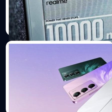
พร้อมแบตเตอรี่ความจุมหาศาลถึง 10,000 mAh' ซึ่งสูงกว่า
Honor Power
ปรีดี ฤกษ์วลีกุล
| 457 days ago
Read More
02/05/2025
realme เปิดตัว C75 5G : สมาร์ตโฟน 5G ราคา
ประหยัด แต่ได้จอ 120 Hz, แบตเตอรี่ใหญ่ และ
ทนทานเกรดกองทัพ
realme แบรนด์ย่อยของ vivo ได้เปิดตัว C75 เวอร์ชัน 5G ที่
ประเทศอินเดีย ซึ่งได้รับการพัฒนาต่อเนื่องจาก C65 5G เมื่อปี
2024
ปรีดี ฤกษ์วลีกุล
| 462 days ago
Read More