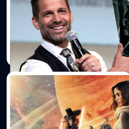
Punch’ ถึงไม่มีฉบับ Director’s Cut เหมือน
หนังเรื่องอื่น ๆ
แซ็ก สไนเดอร์ (Zack Snyder) เฉลยเหตุผล ทำไม 'Sucker
Punch' อีหนูดุทะลุโลก ถึงไม่มีฉบับ Director’s Cut เหมือน
หนังเรื่องอื่น
ประภาส อยู่เย็น
| 970 days ago
Read More
02/12/2023
Zack Snyder เล่นเกมยาว ยืนยันการสร้าง
‘Rebel Moon 3’ กับ Netflix ก่อนที่ภาคแรกจะ
เข้าฉาย
The Hollywood Reporter ได้รายงานทำให้สัมภาษณ์ของ
แซ็ก สไนเดอร์ ผู้กำกับภาพยนตร์ไซไฟระดับมหากาพย์อย่าง
'Rebel Moon'