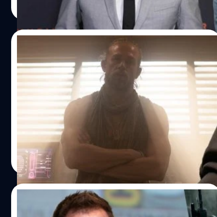
Read More
22/12/2023
Charlie Hunnam เกือบได้รับบท Anakin
Skywalker ใน ‘Star Wars’ หลังเข้าพูดคุยกับ
George Lucas
ชาร์ลี ฮันแนม (Charlie Hunnam) นักแสดง 'Rebel Moon'
พลาดบทบาท Anakin Skywalker ใน 'Star Wars' หลังจาก
การประชุมสุดอึดอัดกับ จอร์จ ลูคัส (George Lucas)
ประภาส อยู่เย็น
| 959 days ago
Read More
11/12/2023
Zack Snyder เฉลยเหตุผล ทำไม ‘Sucker