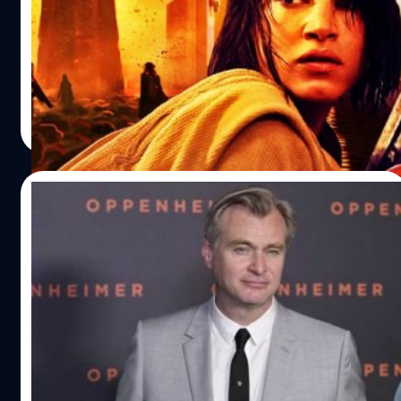
แซ็ก สไนเดอร์ (Zack Snyder) และ เคิร์ต จอห์นสตัด (Kurt
Johnstad) ผู้ร่วมเขียนบท ได้ร่วมพูดคุยกับ The Hollywood
Reporter ถึงหนัง 'Rebel Moon: Part One – A Child of Fire'
เวอร์ชัน 'Director Cut' ซึ่งจะสตรีมมิงทาง Netflix สักระยะ
หนึ่ง หลังจากที่ 'Rebel Moon: Part Two – The Scargiver' จะ
สุชยา เกษจำรัส
| 951 days ago
สตรีมมิงในวันที่ 19 เมษายน 2024 ในการนี้ จอห์นสตัดยังพูด
Read More
ถึง 'Rebel Moon Part Two'ด้วยว่า ผู้ชมสามารถรอคอยและ
คาดหวังได้เลยว่าภาคนี้ "จะมีฉากแอ็กชันอัดแน่นต่อเนื่อง
เหมือนกับได้นั่งรถไฟเหาะตีลังกาที่มีทั้งหักมุมและพลิกไปมา"
29/12/2023
Christopher Nolan ชี้ ไม่มีหนังซูเปอร์ฮีโรยุค
นี้เรื่องไหน ที่ไม่มีอิทธิพลจากหนังของ Zack
Snyder
คริสโตเฟอร์ โนแลน (Christopher Nolan) ชี้ ไม่มีหนังซูเปอร์ฮี
โรยุคนี้เรื่องไหนที่ไม่มีอิทธิพลจากหนังของ แซ็ก สไนเดอร์
(Zack Snyder)
ประภาส อยู่เย็น
| 952 days ago