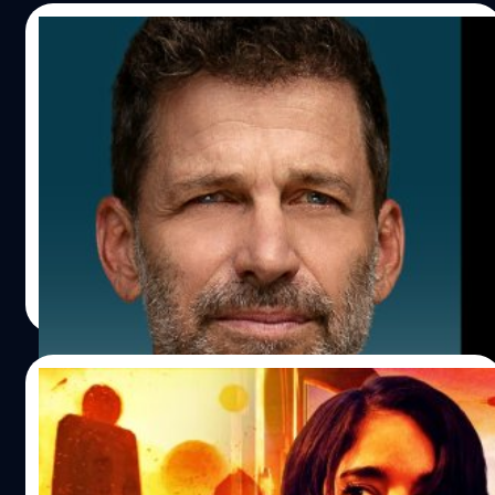
08/01/2024
Zack Snyder ได้รับเกียรติจาก Netflix ให้เป็น
ผู้กำกับคนแรกที่มีไอคอนโปรไฟล์ของตนเอง
Netflix ได้ประกาศผ่านบัญชี X ของตนว่า ผู้สมัครบริการ
สามารถเลือกตั้งค่าไอคอนโปรไฟล์เป็นภาพใบหน้าของ แซ็ก ส
ไนเดอร์ ได้
ปรีดี ฤกษ์วลีกุล
| 942 days ago
Read More
30/12/2023
มือเขียนบทยืนยัน ‘Rebel Moon 2’ ฉากแอ็
กชันอัดแน่น พลิกหักมุมอย่างกับนั่งรถไฟเหาะ