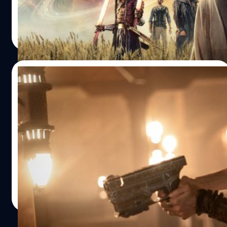
ปรีดี ฤกษ์วลีกุล
| 978 days ago
Read More
20/11/2023
Zack Snyder ยัน! ‘Rebel Moon’ ทั้ง 2 ภาค จะ
มีฉบับ Director’s Cut แยกต่างหาก แถมติ
ดเรต R ด้วย!
แซ็ก สไนเดอร์ (Zack Snyder) ยืนยัน! 'Rebel Moon' ทั้ง 2
ภาคจะมีเวอร์ชัน Director’s Cut ฉบับเรต R แยกจากฉบับปกติ
ให้เลือกดูด้วย
ประภาส อยู่เย็น
| 990 days ago
Read More