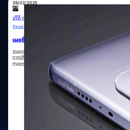
28/02/2025
ปรีดี ฤกษ์วลีกุล
| 525 days ago
Read More
เผยชื่ออุปกรณ์ Xiaomi ที่ไม่ได้ไปต่อกับ HyperOS 
Xiaomi ได้เปิดเผยซอฟต์แวร์ HyperOS 2.1 ที่พัฒนาบนพื้นฐานของระบบ
การปรับปรุงประสิทธิภาพหลายด้านและยกระดับการใช้งานซอฟต์แวร์ โ
HyperOS 2.1 ให้กับอุปกรณ์ทั่วโลกเมื่อเดือนกุมภาพันธ์ 2025 ที่ผ่านม
รวมถึงแบรนด์ย่อยอย่าง Poco และ Redmi หลายรุ่น ที่ไม่ได้รับการอั
เว็บไซต์ XiaomiTime ได้เปิดเผยรายชื่ออุปกรณ์ของ Xiaomi ที่ไม่ได้
รวมถึง HyperOS เวอร์ชันถัดจากนี้ไป ดังนี้ HyperOS 2.1 มาพร้อมฟีเจ
(Networkless) ซึ่งช่วยให้ผู้ใช้สามารถสื่อสารกับผู้อื่นได้อย่างมีประสิท
เครือข่ายได้ยาก, ปรับปรุงการแจ้งเตือนการเชื่อมต่ออุปกรณ์, ปรับปร
ยิ่งขึ้น, ปรับปรุงการถ่ายภาพตอนกลางคืน, อัปเกรดการเล่นเกม และอื