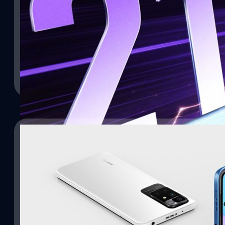
210 W
Xiaomi ได้นำเทคโนโลยี Power Delivery ที่รองรับการชาร์จไฟระดับ 2
ใหม่อย่าง Redmi Note 12 Explorer
ปรีดี ฤกษ์วลีกุล
| 1379 days ago
Read More
23/10/2022
หลุดภาพแบนเนอร์สมาร์ตโฟนพรีเมียม Xiaomi Red
AMOLED ขอบโค้ง, กล้อง 200 ล้านพิกเซล
ได้มีภาพแบนเนอร์ของ Redmi Note 12 Pro ที่หลุดออกมา โดยจะเปิดตัว
โค้ง และอาจเป็นแผงหน้าจอ AMOLED
ปรีดี ฤกษ์วลีกุล
| 1384 days ago