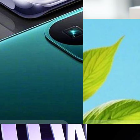
Read More
26/12/2022
Redmi จะเปิดตัว Watc
Speed Edition 27 ธ.ค.
Redmi จะเปิดตัวผลิตภัณฑ์อื่
Buds 4 Lite เสริมทัพด้วย Redmi
ภควัต ขจิตวิชยานุกูล
| 1320 d
Read More
ารชาร์จไฟใหม่ รอรับถึง