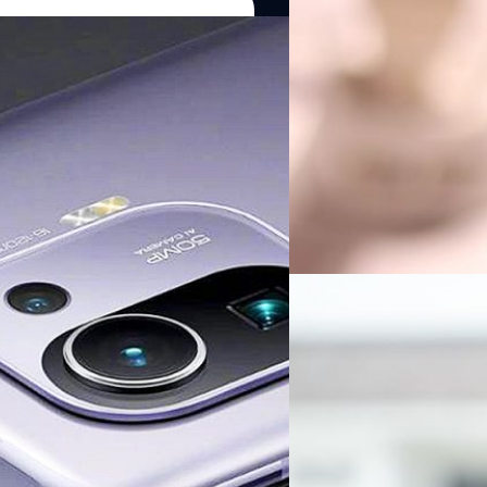
21/04/2023
เปิดตัวอย่างเป็นทางกา
พร้อมจอ AMOLED ทุกต
Xiaomi Thailand เปิดตัว Redm
รุ่น ในราคาที่จับต้องได้ง่าย
2.1
ปฏิบัติการ Android 15 ซึ่งได้รับ
อลิญฑณัฐน์ กิจชิระสกุล
| 120
ดย Xiaomi เริ่มปล่อยอัปเดต
า อย่างไรก็ดี มีอุปกรณ์ของ Xiaomi
Read More
ปเดตซอฟต์แวร์ HyperOS 2.1 ล่าสุด
รับการอัปเดตซอฟต์แวร์ HyperOS 2.1
20/04/2023
อร์ใหม่มากมาย เช่น โหมดไร้เครือข่าย
ธิภาพแม้อยู่ในภูมิประเทศที่เชื่อมต่อ
แกะกล่องมารีวิว Redm
ุงการถ่ายโอนไฟล์ให้มีความลื่นไหลมาก
สุด 6,699 บาท ท็อปสุด
่น ๆ อีกมากมาย
Redmi Note Series เป็นซีรีส์สม
ราคามาก ๆ แล้วทุกรุ่นมีอะไรเด
อลิญฑณัฐน์ กิจชิระสกุล
| 120