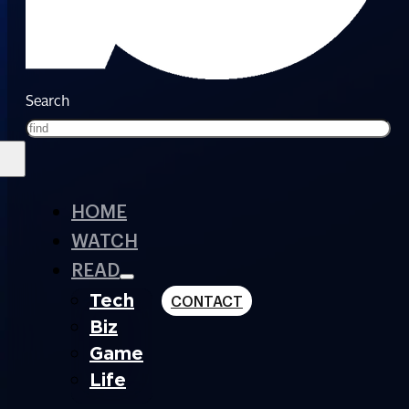
Search
HOME
WATCH
READ
Tech
CONTACT
Biz
Game
Life