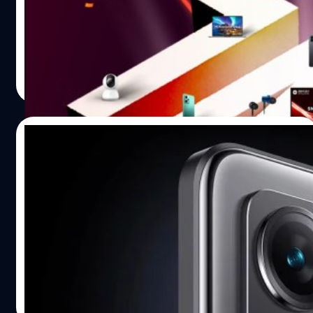
พฤหัสบดีที่ 26 มกราคมที่ผ่านมา ในช่วงนี้จะเป็นช่องที่ร้านค้า
ปลีกและแบรนด์ต่าง ๆ กระหน่ำโปรโมชันลดราคาสินค้า
มากมาย ซึ่ง Xiaomi ก็ทำผลประกอบการอย่างยอดเยี่ยมด้วย
ยอดขายสินค้าในอินเดียมากกว่า 1 ล้านชิ้นเลยทีเดียว
ภควัต ขจิตวิชยานุกูล
| 1285 days ago
Read More
28/10/2022
Xiaomi เปิดตัว Redmi Note 12 Pro+ : กล้อง
ความละเอียด 200 ล้านพิกเซล
Xiaomi ได้เปิดตัว Redmi Note 12 ซึ่งมีด้วยกัน 4 รุ่น คือ
Redmi Note 12, Redmi Note 12 Pro, Redmi Note 12 Pro+
และ 12 Explorer Edition
ปรีดี ฤกษ์วลีกุล
| 1381 days ago
Read More