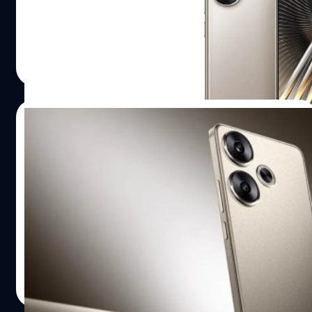
ทดสอบพร้อมกับแบตเตอรี่ที่มีความจุสูงถึง 7,500 mAh
ปรีดี ฤกษ์วลีกุล
| 590 days ago
Read More
23/10/2024
Redmi กำลังพัฒนาสมาร์ตโฟน Redmi Turbo
4 อีก 2 รุ่นที่จะใช้ชิปรุ่นใหม่
DCS อ้างว่า Redmi Turbo 4 จะใช้ชิป Dimensity 8400 ใน
ขณะที่ Turbo 4 Pro จะใช้ชิป Snapdragon 8s Gen 4 โดยทั้ง 2
รุ่นจะมีดีไซน์ตามเทรนด์สมาร์ตโฟนในปัจจุบันซึ่งเป็นจอแบน
(flat display)
ภควัต ขจิตวิชยานุกูล
| 654 days ago
Read More