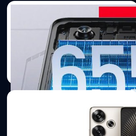
31/12/2024
Redmi ยืนยัน Turbo 4 จะมาพร้อมแบตเตอรี่
“ใหญ่ที่สุด” เท่าที่ Xiaomi เคยใช้ และกันน้ำ
IP69
Redmi แบรนด์ย่อยของ Xiaomi เตรียมเปิดตัวสมาร์ตโฟน
ระดับพรีเมียม ซีรีส์ Redmi Turbo 4 ในวันที่ 2 มกราคม 2025
ปรีดี ฤกษ์วลีกุล
| 585 days ago
Read More
27/12/2024
วงในชี้ ! Redmi Turbo 4 Pro จะมาพร้อม
แบตเตอรี่ขนาดใหญ่ถึง 7,500 mAh
Digital Chat Station ได้เปิดเผยว่า Redmi Turbo 4 ได้รับการ