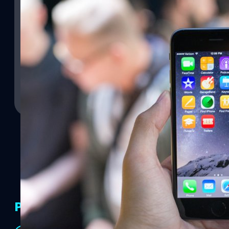
20/11/2015
ผู้ใช้งาน iPhone ในสหรัฐอเมริกามีมากกว่า 100 ล้า
Consumer Intelligence Research Partners หรือ CIRP ได้รายงานผลจาก
iPhone มากกว่า 100 ล้านคนแล้ว อยู่ที่ 101 ล้านคน โดยสถิตินี้เก็บในสิ้
งาน iPhone 6/6 Plus ทั้งหมด 58 ล้านคน ส่วน iPhone 6s/6s Plus มี
PR Partners
วัชรกุล พัฒนาประทีป
| 3913 days ago
Read More