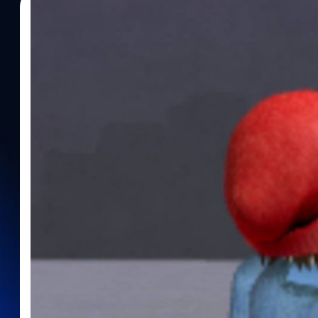
28/12/2023
กรณ์รัฐภาส ธนวัตไชยศรี
| 953 days ago
Read More
ซวยเด็ก!! แชนแนล Roblox พิสูจน์แล้วว่าระบบ Rep
ประสิทธิภาพ’
Ruben Sim แชนแนลคอนเทนต์เกม 'Roblox' บน Youtube ได้ทำการทด
ของ 'Roblox' ว่ามันสามารถทำงานได้จริงหรือไม่?