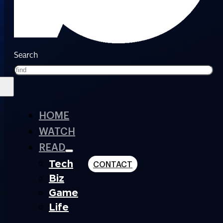
Search
HOME
WATCH
READ
Tech
CONTACT
Biz
Game
Life