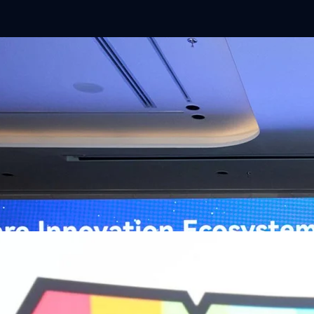
ิวงการสาธารณสุขไทยด้วย AI เปิดตัว 4 นวัตกรรมเปลี่ยน
่อการแพทย์ในประเทศไทย
หัวเว่ย จัดงาน “Huawei AI+ Healthcare Summit” ภายใต้งาน Huawei
t 2026 รวมผู้นำด้านนโยบายสาธารณสุข ผู้บริหารโรงพยาบาลชั้นนำ และ
ยและจีน ร่วมขับเคลื่อนอนาคตของระบบสาธารณสุขไทยด้วยนวัตกรรมและ
กาศความร่วมมือครั้งสำคัญเพื่อยกระดับ Healthcare Ecosystem ของ
เตอร์ จาง ประธานกลุ่มธุรกิจการศึกษาและสาธารณสุขต่างประเทศ บริษัท หัว
o
ถึงความมุ่งมั่นของหัวเว่ยในการสนับสนุนการเปลี่ยนผ่านสู่ยุคดิจิทัลของระบบ
คโนโลยี AI ในการยกระดับคุณภาพการให้บริการทางการแพทย์ให้เข้าถึง
ภายใต้แนวคิด “AI for Health, Health for All” “วันนี้ปัญญาประดิษฐ์กำลังเข้า
ธารณสุขอย่างรวดเร็ว หัวเว่ยมีประสบการณ์ตรงจากการพัฒนาแพลตฟอร์ม
ต่โครงสร้างพื้นฐานด้านคอมพิวติงไปจนถึงโซลูชัน AI สำหรับผู้ป่วย บุคลากร
พยาบาล ซึ่งได้พิสูจน์ผลสำเร็จแล้วในโรงพยาบาลชั้นนำอย่างโรงพยาบาล
/69 โต 18% ลุย AI–Cloud–Green Energy สร้างฐาน
วามร่วมมือระหว่างหัวเว่ยกับพันธมิตรไทยในวันนี้จะช่วยผลักดันวิสัยทัศน์…
ร่งเครื่อง New Growth Engine พร้อมจ่ายปันผล 0.10
จำกัด (มหาชน) หรือ SYNNEX โชว์ผลการดำเนินงานแข็งแกร่ง กำไรสุทธิ