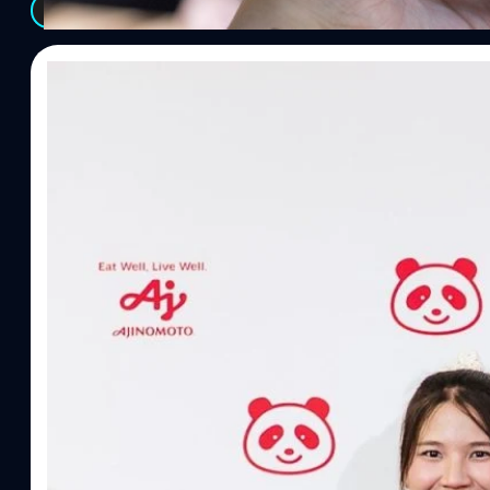
See All
07/08/2026
ทีมคอนเทนต์ BT
| 5 hours ago
Read More
อายิโนะโมะโต๊ะ เผยยุทธศาสตร์ Food Technology 
“AminoScience” เจาะอินไซต์ผู้บริโภคและ B2B
บริษัท อายิโนะโมะโต๊ะ (ประเทศไทย) จำกัด จัดงาน The Heartbeat b
แนวคิดการดำเนินธุรกิจและการพัฒนาผลิตภัณฑ์ที่ขับเคลื่อนด้วยเท
ผู้บริโภค ท่ามกลางการเติบโตของตลาด Health & Wellness ในประเทศไท
บาท หรือคิดเป็นสัดส่วนราว 8% ของผลิตภัณฑ์มวลรวมในประเทศ (GDP
ความรู้หลักรูปแบบผลิตภัณฑ์ / โซลูชันกลุ่มเป้าหมายหลักNutrition
ประโยชน์จากกรดอะมิโน)aminoVITAL, AminoNITE,