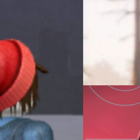
06/09/2022
ผู้เล่น Red Dead Onl
โดนแบนเอง
ถึงแม้ Red Dead Online จะไม
เกมก็เริ่มร่วงไปตาม ๆ กัน เพราะ
ort ของเกม ‘ไม่มี
Rockstar Games หลังจากทำก
สอบระบบรายงานผู้เล่นที่ทำผิดกฎ
กรณ์รัฐภาส ธนวัตไชยศรี
| 143
Read More
30/10/2021
10 อันดับเกม Toxic ที่
จากผลสำรวจโดยหน่วยงานต่อต้
ด้านการเก็บสถิติเกมและอีสปอร
'เหยียดผู้เล่นคนอื่น' มากที่สุด
79% ตามมาด้วย DOTA 2 จาก ผู