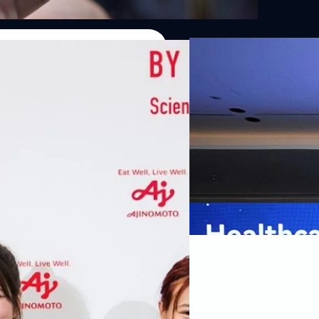
07/08/2026
หัวเว่ยเดินหน้าปฏิวัต
เกมเร่งเครื่อง AI เพื
กรุงเทพฯ, 7 สิงหาคม 2569 — 
Thailand Digital & AI Summi
ชูเทคโนโลยี
พันธมิตรด้านเทคโนโลยีจากไท
ปัญญาประดิษฐ์ (AI) พร้อมประ
ประเทศอย่างเป็นทางการ นายปี
y “AminoScience” ร่วมเปิดเผย
ทีมคอนเทนต์ BT
| 8 hours ag
เว่ย เทคโนโลยี่ จำกัด ได้กล่าว
คโนโลยีทางอาหาร และข้อมูลพฤติกรรม
สาธารณสุขไทย และบทบาทของเท
Read More
ประชาชนได้อย่างทั่วถึงมากขึ้น 
ย ซึ่งมีมูลค่ามากกว่า 1.5 ล้านล้าน
มาเปลี่ยนแปลงอุตสาหกรรมสา
06/08/2026
) กลุ่มธุรกิจเทคโนโลยีและองค์
ข้อมูลสุขภาพแบบครบวงจร ตั้งแ
ทางการแพทย์ และผู้บริหารโรง
 & Well-beingAminoScience (การใช้
SYNNEX โชว์กำไร Q2
หลายแห่งในจีน เราเชื่อมั่นว่าค
Recurring Revenue เ
บาท/หุ้น
บริษัท ซินเน็ค (ประเทศไทย) 