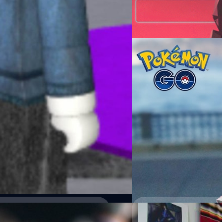
กรณ์รัฐภาส ธนวัตไชยศรี
| 174
Read More
07/08/2016
แก้เผ็ดสายมุด !! แจ้ง
คุณเบื่อไหม? มาวันแรกปุ๊ปก็เ
ปกติก็ได้แต่มองตาละห้อยนั่ง
พวกนี้ง่าย ๆ โดยการแจ้งแบนมันซ
Totsapon Kritsadangphorn
| 
Read More
06/09/2014