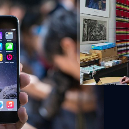
เด็กๆสบายละทีนี้ เม
ขั้นเทพ เพียงแค่คลิ๊ก 
แหม่ ยุคดิจิตอลนี่ ไม่ว่าอะ
software ที่ช่วยแต่ง essay
เขียน essay แล้วล่ะครับ
DHANES KAEWMANEE
| 4
Read More
นแล้ว
การวิจัยพบว่า ตอนนี้มีผู้ใช้งาน
นเดือนกันยายนที่ผ่านมา โดยมีผู้ใช้
ทั้งหมด 4 ล้านคน