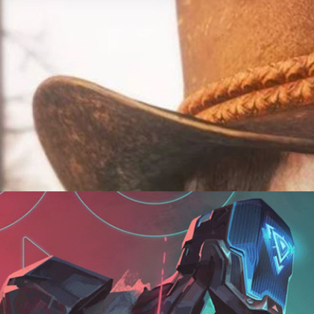
ine รายงานแฮกเกอร์กับทีม Rockstar Games แต่กลับ
่มีการอัปเดตใหญ่ให้กับตัวเกมแล้ว ดูเหมือนว่าระบบรักษาความปลอดภัยใน
ได้มีผู้เล่นที่ใช้ชื่อบน Reddit ว่า IrishLegends เรื่องราวที่ตนถูกแบนโดย
ารายงานแฮกเกอร์บนเว็บไซต์(และถูกลบในเวลาต่อมา)
1 days ago
สุดในปี 2021
านความเกลียดชัง The Anti-Defamation League (ADL) และผู้เชี่ยวชาญ
์ต New Zoo ได้เผยว่า Valorant และ DOTA 2 เป็นเกมที่มีการรีพอร์ตข้อหา
ในปี 2021 โดยมี Valorant ขึ้นแท่นอันดับ 1 ด้วยการรีพอร์ตจากผู้เล่นทั้งหมด
้เล่นทั้งหมด 78%