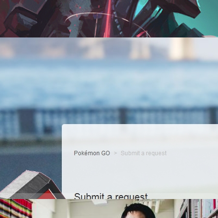
2 days ago
แบนคนโกง Pokemon GO ได้ง่าย ๆ ตามนี้เลย !!
จอพวก Pokemon เทพ ๆ CP สูง ๆ ระดับ 1000+ แทบทุกยิม !? งานนี้คนที่เล่น
เซ็งเพราะทำอะไรไม่ได้ ทางทีมงานแบไต๋เราขอแนะนำวิธีการแก้เผ็ดพวกโกง
ะเลยยังไงล่ะ ฮ่าฮ่าฮ่า !!
3652 days ago