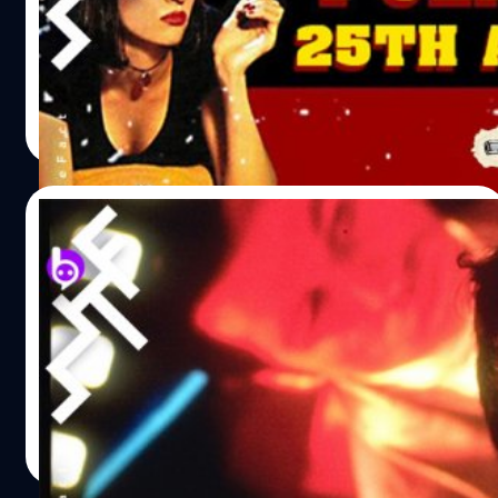
หิ้งออกฉายถึง 4 เรื่อง นอกจาก Pulp Fiction แล้วก็ยังมี The
Lion King, Shawshank Redemption แต่ทุกเรื่องก็ต้องถูก
รัศมีของ Forrest Gump บดบังบนเวทีออสการ์ เรียกได้ว่าทุก
เรื่องที่กล่าวมานี้ ถ้าไม่ฉายชนกันในปี 1994 นี้ ทุกเรื่องมีคุณค่า
สุชยา เกษจำรัส
| 2482 days ago
พอที่จะกวาดรางวัลใหญ่บนเวทีออสการ์ด้วยกันทั้งสิ้น ถึง
Read More
แม้ว่า Pulp Fiction จะไม่ประสบความสำเร็จบนเวทีรางวัล แต่
หนังก็ถูกจดจำในฐานะหนังมาสเตอร์พีซของผู้กำกับ-เขียนบท
เควนติน ทาแรนติโน หลังจากสร้างชื่อมาแล้วในหนังฟอร์มเล็ก
15/09/2019
Reservoir Dogs (1992) ขบวนปล้นไม่ถามชื่อ แล้วเควนติน ก็
ตอกย้ำความสำเร็จครั้งใหญ่ด้วย Pulp Fiction ทำให้เขาก้าว
12 เรื่องประหลาดของเควนติน แทแรนติโน
ขึ้นสู่ตำแหน่งผู้กำกับแถวหน้าของฮอลลีวูด ภายในผลงานเรื่อง
ที่ 2 นี่เอง แม้หนังจะไม่ประสบความสำเร็จบนเวทีออสการ์ แต่
จากเด็กหนุ่มผู้หลงใหลในภาพยนตร์ จึงเลือกงานที่ทำให้เขา
หนังก็ถูกจดจำว่าได้เข้าชิงถึง 7 รางวัล รวมถึงรางวัลภาพยนตร์
ได้ดูหนัง ทั้งทำงานในโรงหนังและร้านวิดีโอ เควนตินดูหนัง
ยอดเยี่ยมและผู้กำกับยอดเยี่ยม แต่เควนตินก็ยังคว้ารางวัลบท
เยอะมากทำให้มีความรู้เรื่องหนังอย่างมาก ไม่เพียงแค่มีความ
ภาพยนตร์ยอดเยี่ยมกลับบ้านได้สำเร็จ หนังยังถูกจดจำใน
สุขกับการได้แนะนำหนังดี ๆ ให้กับลูกค้าแล้ว เขายังใช้เวลาว่าง
ฐานะหนังที่สร้างชื่อให้ จอห์น ทราโวลตรา ได้กลับมาเป็นนัก
ในการเขียนบทภาพยนตร์อีกหลายเรื่อง ในที่สุดเขาก็ได้สร้าง
สุชยา เกษจำรัส
| 2517 days ago
แสดงงานชุกได้อีกครั้ง กับบท วินเซนต์…
ชื่อในวงการด้วย Reservoir Dogs (1992) ที่เขาโชว์ความ
Read More
สามารถทั้งร่วมแสดง , เขียนบท และ กำกับ จากการสนับสนุน
ของ ฮาร์วีย์ ไคเทล นักแสดงชื่อดังในยุคนั้นที่ได้อ่านบทแล้ว