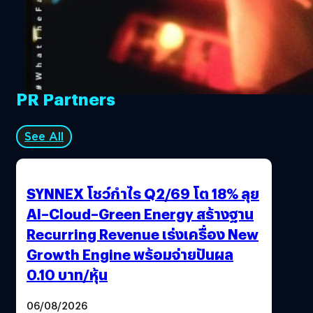
ชอบมาก ฮาร์วีย์ จึงช่วยหาทุนให้กับหนังและร่วมแสดงด้วย
Reservoir Dogs ประกาศศักดาด้วยเสียงชื่นชมจากเทศกาล
หนังซันแดนซ์ ส่งให้หนังทุนต่ำเรื่องนี้กลายเป็นที่รู้จัก ทุกคน
พูดถึงหนังในด้านความโหด รุนแรง และกล้าบ้าบิ่น ชื่อของเค
วนติน แทแรนติโน กลายเป็นที่รู้จักขึ้นมาทันทีนับแต่นั้น 2 ปีต่อ
PR Partners
มา เขาตอกย้ำความสำเร็จด้วย Pulp Fiction (1994) หนังสร้าง
ปรากฏการณ์มากมาย หนังใช้ทุนสร้างเพียงแค่ 8 ล้านเหรียญ
แต่มีดาราแถวหน้าในวงการมาร่วมงานเพียบ บรู๊ซ วิลลิส , ซามู
See All
เอล แอล.แจ๊คสัน , อูมา เธอร์แมน , ทิม รอธ…
SYNNEX โชว์กำไร Q2/69 โต 18% ลุย
AI–Cloud–Green Energy สร้างฐาน
Recurring Revenue เร่งเครื่อง New
Growth Engine พร้อมจ่ายปันผล
0.10 บาท/หุ้น
06/08/2026