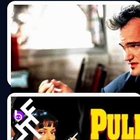
27/06/2021
เควนติน แทแรนติโน เคยคิดจะรีเมก
‘Reservoir Dogs’ เป็นผลงานกำกับสุดท้าย
ของเขา
เควนติน แทแรนติโน ได้ตอบคำถามที่น่าสนใจเกี่ยวกับโปรเจ
กต์ภาพยนตร์เรื่องสุดท้ายของเขา
ปรีดี ฤกษ์วลีกุล
| 1866 days ago
Read More
20/10/2019
25 ปี Pulp Fiction กับเบื้องลึก-เบื้องหลัง
มากมายที่น่าสนใจ
1994 นับว่าเป็นปีทองของฮอลลีวู้ด ภายในปี้นี้มีหนังอมตะขึ้น