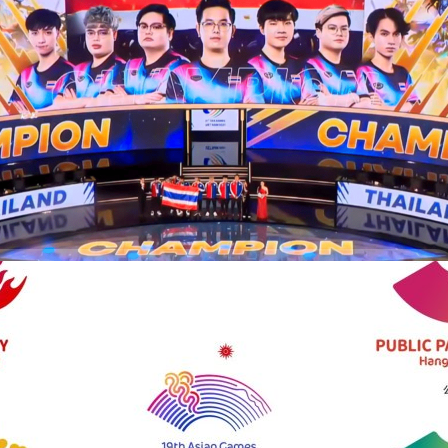
ยญทองจากการแข่งขัน RoV ในงาน SEA Games ครั้งที่ 31
รีมงานแข่งเกม RoV (Arena of Valor) ของงาน 'SEA Games eSports ครั้งที่
หรียญทองอันดับ 1 หลังจากชนะรอบชิงแชมป์ระหว่างประเทศไทยกับเวียดนาม
ที่เรียบร้อย โดยในรอบแรกทางเวียดนามได้ทำแต้มนำไป 1 คะแนน ตามมาด้วย
นามด้วยชัยชนะ 4 รอบติดต่อกันและคว้าชัยชนะได้เป็นที่เรียบร้อย
537 days ago