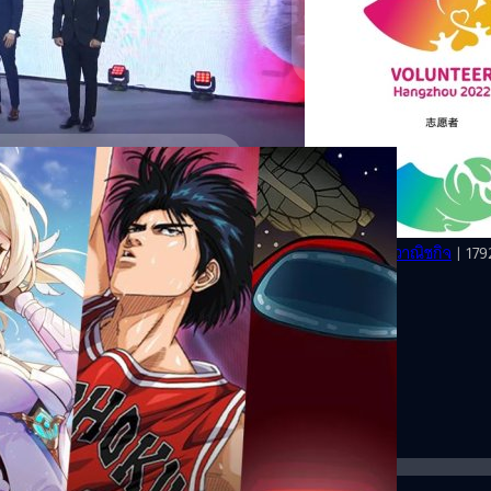
ลค่าให้ประเทศไทยสามารถต่อยอด
ั้งนี้เมื่ออุตสาหกรรมแข็งแรง ก็จะ
จที่เกี่ยวข้องในอุตสาหกรรมกีฬาอีส
นเอเชียตะวันออกเฉียงใต้จะมีมูลค่า
09/09/2021
ตัวเลขคาดการณ์ล่วงหน้าว่าภายในปี
เผยรายชื่อ 8 เกมที่
านจำนวนผู้รับชมอีสปอร์ตภูมิภาค
นปี 2564 Newzoo บริษัทวิเคราะห์
สภาโอลิมปิกแห่งเอเชีย (Olym
สปอร์ตสมักครเล่นให้ทัดเทียมมือ
บรรจุอยู่ในเอเชียนเกมส์ 202
โอกาสได้เข้าร่วมแข่งขันในรายการ
งปังไม่หยุดอย่างแน่นอน !!
นด้านต่าง ๆ อาทิ จิตวิทยา,
ะโค้ชดีกรีความสามารถระดับประเทศ
0 ที่ผ่านมานี้ได้มีเกมจากหลากหลาย
จตุรวิทย์ เครือวาณิชกิจ
| 179
สิ้น…
ง แป้กบ้าง รวมไปถึงเกมบนมือถือ
Read More
มประทับใจแก่ผู้เล่นจนถูกพูดถึงเต็ม
๋าอยู่ สามารถครองใจแฟนเกมได้ตลอด
0 นั่นเอง เชื่อเลยว่าเกมเหล่านี้ต้อง
ROV) ชื่อเกม Arena Of Valor
มือถือมาอย่างยาวนาน Arena Of
ล่นกันได้อย่างฟรี ๆ มีกิจกรรมแจกของ
เกิน 100 ตัวเข้าไปแล้ว ด้วยความที่