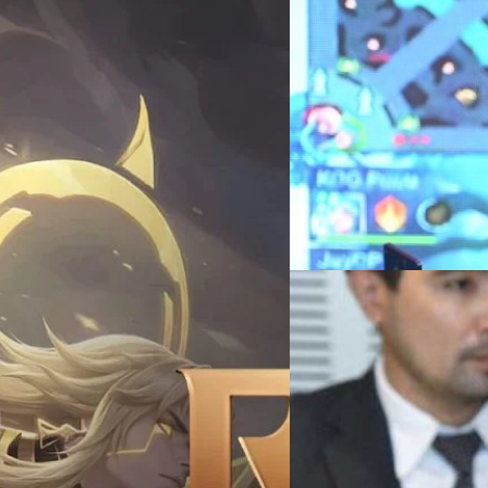
09/08/2024
RoV ฉลอง 8 ปี ตั้งเป้
Garena ผู้ให้บริการเกมเบอร์
ประเทศไทย อย่างเกม Arena of V
ผู้เล่นทั่วโลกกว่า 255 ล้านบัญ
ังครองเมือง ?
ยาวนาน และประกาศศึก RoV Pr
ประเทศ 8 ปี RoV นับว่าเป็นปร
ดมาเล่นเป็นที่เรียบร้อย แต่ไม่รู้ว่า
วรายุทธ เชิดศรีชูเกียรติ
| 727 d
บริการอยู่ที่ 4 - 5 ปีโดยประม
มาแบไต๋ว่าอาณาจักร RoV ที่เดินทาง
ดาวน์โหลดกว่า 58 ล้านครั้ง และ
Read More
นไทยได้ยังไงกัน หากพูดถึงเกมมือถือ
เกมมือถือที่ทํารายได้สูงสุดใ
องนึกถึงคงหนีไม่พ้น RoV (Arena of
ก่อนว่าเกมนี้เปิดตัวอย่างเป็นทางการ
27/10/2023
ทยก็ 2 เดือนให้หลังเลยคือวันที่ 26
ส.ส. ท็อป พรรคก้าวไกล
 ในปี 2025 RoV ยังคงยืนหนึ่งในฐานะ
ดดาวน์โหลดโดยนับตั้งแต่เปิดตัว มี
กรรมการตรวจสอบทรั
่า 12 ล้านบัญชี…
'ท็อป ชุติพงศ์ พิภพภิญโญ' ส.ส
บาท ให้คณะกรรมการป้องกัน แ
กรณ์รัฐภาส ธนวัตไชยศรี
| 101