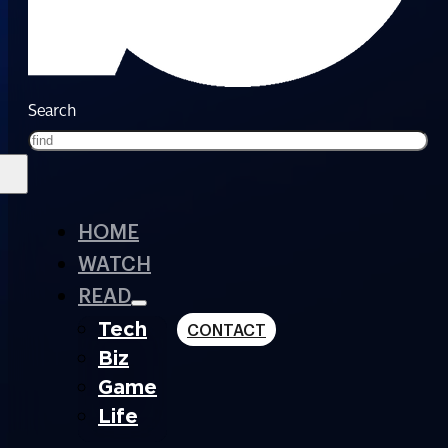
Search
HOME
WATCH
READ
Tech
CONTACT
Biz
Game
Life