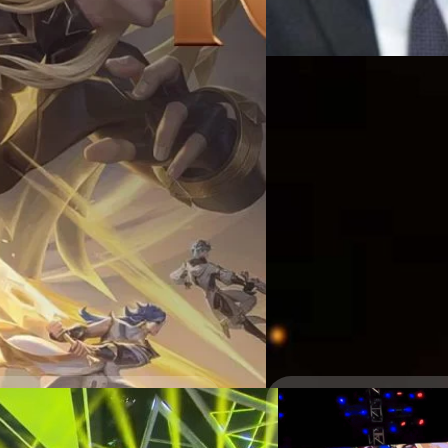
Read More
29/07/2023
ROV จัดอีเวนต์ร่วมกับ 
Arena of Valor หรือ ROV ร่วม
Valor×HUNTERXHUNTER×Stay C
อีเวนต์พิเศษนี้ จะมีกำหนดเข้า
เพิ่มให้กับตัวละครในเกม ROV
Hunter x Hunter ผู้เล่นจะได้ร
กรณ์รัฐภาส ธนวัตไชยศรี
| 110
จะเริ่มตั้งแต่วันที่ 1 สิงหาคม
พิสูจน์อักษร : สุชยา…
Read More
อยมานานกว่า 5 ปีได้