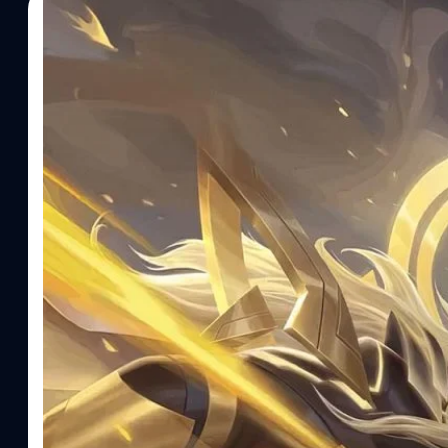
13/01/2026
อมลวรรณ ศรัทธานนท์
| 205 days ago
Read More
ชวนดูสถิติอาณาจักร RoV ทำไมผ่านไป 9 ปี เกมนี้ย
หลังจาก CK Faswork อยากรู้ว่าทำไมคนถึงติดเกม RoV กันนักหนา จึงโหล
ไต่แรงค์ไปบ้างรึยัง หรือหัวอุ่นลบเกมทิ้งไปแล้ว วันนี้ BT เลยอยากจะ
มากว่า 9 ปี ตอนนี้ยิ่งใหญ่ขนาดไหนแล้ว และยังเป็นอันดับ 1 ที่ครองค
ที่เปลี่ยนหน้าประวัติศาสตร์วงการเกมในประเทศไทย ชื่อแรกที่ทุกคนต้
Valor) แม้เวลาจะผ่านไปเกือบ 9 ปีแต่ก็ยังได้รับความนิยมอยู่ ต้องเล่า
เมื่อวันที่ 12 ตุลาคม 2016 ที่ไต้หวันเลยครับ และกว่าจะมาให้บริการที่ไ
ธันวาคม ในปีเดียวกัน เปิดสถิติประชากรเกมเมอร์ใครเล่น RoV บ้าง ?
เกมบนมือถือที่มีผู้เล่นมากที่สุดในไทยและเอเชียตะวันออกเฉียงใต้ ยอ
ยอดสะสมในไทยไปแล้วกว่า 58 ล้านครั้ง และมีบัญชีผู้เล่นลงทะเบียนกว