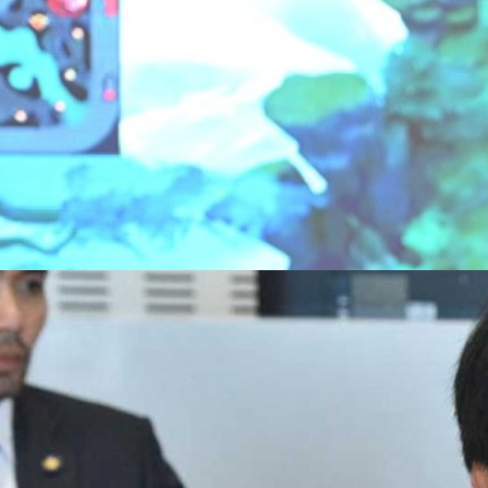
าลุยต่อรันวงการอีสปอร์ตวางรากฐานให้คนรุ่นใหม่ !
ต้น ๆ ของประเทศไทย ได้ฉลองความสําเร็จของเกม MOBA อันดับ 1 ใน
alor (RoV) ที่กําลังจะครบรอบ 8 ปี ในเดือนตุลาคมที่กําลังจะถึงนี้ ด้วยยอด
ชี ! พร้อมเผยเบื้องหลังความสําเร็จที่ทําให้ RoV เป็นเกมฮิตติดลมบนมาอย่าง
o League 2024 Winter (RPL) การแข่งขันอีสปอร์ตบนเกม RoV ระดับ
ากฏการณ์ในวงการเกมไทยที่สามารถทำลายวัฏจักรเกมมือถือที่มีค่าเฉลี่ยให้
ays ago
าณ อีกทั้งยังเป็นเกมที่ทํารายได้สูงสุดในประเทศไทยปี 2566 โดยมียอด
ในปี 2567 มียอดผู้เล่นต่อเดือนเฉลี่ยราว 12 ล้านบัญชี ทั้งยังครองตําแหน่ง
นประเทศไทยปี 2566…
 ยื่นบัญชีเกม ROV ที่เติมไปกว่า 80,000 บาท ให้คณะ
พย์สิน
. ระยอง เขต 4 พรรคก้าวไกล ได้ยื่นบัญชีเกม ROV ที่เจ้าตัวเติมไปกว่า 80,000
ละ ปราบปรามการทุจริตแห่งชาติ (ป.ป.ช.) เข้าตรวจสอบ
3 days ago