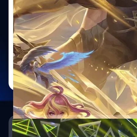
12/12/2022
สุดปัง! Bacon Time คว้าแชมป์นานาชาติ RoV ที่รอค