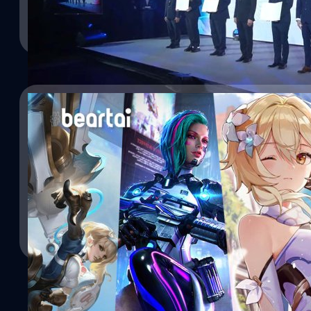
ระดับอาชีพอย่างเป็นระบบในประเทศไทย อย่างต่อเนื่อง เพื่อสร้างมู
วรายุทธ เชิดศรีชูเกียรติ
| 1751 days ago
กลายเป็นศูนย์กลางการแข่งขันระดับภูมิภาคเอเชียตะวันออกเฉียงใต้ได้ ท
ยังจะสามารถสร้างโอกาส สร้างงาน สร้างอาชีพให้กลุ่มนักกีฬาและธุรกิ
Read More
ปอร์ตของประเทศไทย ให้เกิดรายได้ที่หมุนเวียน อุตสาหกรรมอีสปอร์ตใ
กว่า 39 ล้านเหรียญดอลลาร์สหรัฐฯ ในปี 2564 พร้อมยังมีการประเมิน
2567 จะมีแนวโน้มจะขึ้นไปถึง 72 ล้านเหรียญดอลลาร์สหรัฐฯ และในด้
เอเชียตะวันออกเฉียงใต้ก็ถูกคาดการณ์ว่าจะมีจำนวนถึง 42.5 ล้านคนใ
02/01/2021
ข้อมูลระดับสากล ก่อนหน้านี้ กกท. ก็ได้มีการจัดโครงการปั้นนักกีฬาอี
อาชีพในชื่อ SAT Esports Academy ซึ่งนักกีฬาที่เข้าร่วมโครงการจะมี
5 เกมมือถือสุดฮิตประจำปี 2020 ที่คาดว่าปีนี้ก็ยังค
Official Tournament จากทางการีนา พร้อมได้รับการฝึกฝนความพร้อมใ
สุขภาพ, กายภาพ, การวางแผน ฯลฯ อีกทั้งยังได้เรียนรู้จากทีมงานแล
ก่อนอื่นเลยผมต้องขอสวัสดีปีใหม่เพื่อน ๆ ทุกคนด้วยนะครับ ในปี 202
โดยปัจจุบัน มีนักกีฬาอีสปอร์ตที่เข้าร่วมในโครงการดังกล่าวมีด้วยกันทั้ง
Platform ออกมาโลดแล่นมากมายเต็มท้องตลาด ประสบความสำเร็จบ้า
ด้วยเช่นกัน ซึ่งจะมีทั้งเกมหน้าใหม่ที่เพิ่งออกมาในปี 2020 ที่สร้างควา
โลกโซเชียลไปหมด และก็ยังมีเกมเก่า ๆ ที่เปิดมานานแล้วแต่ยังคงเก
เรื่อยมา ใช่แล้วครับ บทความในวันนี้คือ 5 เกมมือถือที่ฮิตสุด ๆ ในปี 202
นัทธพงศ์ มีแต้ม
| 2042 days ago
เคยผ่านหูผ่านตาผู้อ่านกันมาบ้างแล้วอย่างแน่นอน 1.Arena Of Valor (
(ROV) แนวเกม MOBA เปิดมาด้วยเกมที่ครองตลาดเกมแนว MOBA บน
Read More
Valor หรือที่เรารู้จักกันในชื่อย่อว่า ROV เกมที่เปิดให้ผู้เล่นโหลดไปเ
มากมายและมีการอัปเดตตัวละครใหม่เรื่อย ๆ จนตอนนี้มีฮีโรให้เลือกเล่น
เป็นเกมมือถือแนว MOBA…