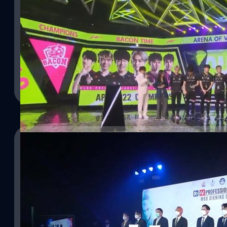
สำเร็จ
Bacon Time ตัวแทนจากประเทศไทย คว้าแชมป์จากการแข่งขันอีสปอร์ต 
ถึง 3 แชมป์ RoV Pro League 2022 Summer, RoV Pro League 2022 
ครั้งแรกกับรายการ Arena of Valor Premier League (APL) 2022 เป็
ทีมเจ้าถิ่นเวียดนาม
ทีมคอนเทนต์ BT
| 1333 days ago
Read More
20/10/2021
Garena จับมือภาครัฐ ผลักดันพร้อมตั้งเป้า Esport
ศูนย์กลางการแข่งขันภูมิภาค SEA
การีนา (Garena) ผู้พัฒนาและให้บริการเกมที่บ้านเรารู้จักกันเป็นอย่าง
รัฐ ทั้ง กระทรวงการท่องเที่ยวและกีฬา และการกีฬาแห่งประเทศไทย 
ปอร์ตอาชีพของประเทศไทยให้เทียบเท่านานาชาติ พร้อมตั้งเป้าหมายส
ศูนย์กลางการแข่งขันภูมิภาค SEA ซึ่งทางภาครัฐและเอกชนจะร่วมมือกั