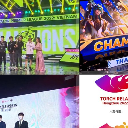
เกม RoV (Arena of Valor) ในปีนี้
Winter ล่าสุดคว้าแชมป์นานาชาติ
นการแข่งขันกับทีม Saigon Phantom
22/05/2022
ทีมชาติไทยคว้าเหรี
เมื่อไม่นานมานี้ จากไลฟ์สต
31' ทีมชาติไทยสามารถคว้าเ
s ไทย ให้กลายเป็น
ด้วยคะแนน 4 ต่อ 1 ได้เป็น
ประเทศไทยที่สามารถแซงเวียด
ดี ได้ประกาศร่วมมือครั้งใหญ่กับภาค
กรณ์รัฐภาส ธนวัตไชยศรี
| 1
ช่วยกันยกระดับมาตรฐานกีฬาอีส
Read More
ูงสุดให้ประเทศไทยกลายเป็น
นให้เกิดลีกการแข่งขันกีฬาอีสปอร์ต