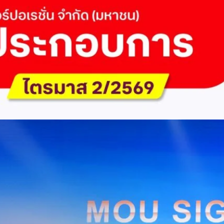
 Q2/2569 กำไรสุทธิ 6.6 พันล้านบาท จ่ายปันผล 5.2
ัด (มหาชน) รายงานผลประกอบการประจำไตรมาส 2/2569 มีกำไรสุทธิหลังหัก
เนื่องเป็นไตรมาสที่ 6 พร้อมอนุมัติจ่ายเงินปันผลระหว่างกาลรวม 5.2 พันล้าน
 โดยผลการดำเนินงานหลักได้รับปัจจัยหนุนจากการบริหารต้นทุนและการเติบโต
การเงิน (Q2/2569)มูลค่า / สถิติการเปลี่ยนแปลง (YoY)การเปลี่ยนแปลง
(ไม่รวม IC)4.14 หมื่นล้านบาท+0.8%+0.8%EBITDA2.83 หมื่นล้าน
ักภาษี (NPAT)6.6 พันล้านบาท+3.2 เท่าทรงตัวอัตราส่วนหนี้สินสุทธิต่อ
่า ปัจจัยขับเคลื่อนด้านฐานผู้ใช้และเทคโนโลยี ด้านปริมาณผู้ใช้งาน ไตรมาสนี้
ี่เพิ่มขึ้น 4.79 แสนเลขหมาย รวมเป็น 48.6 ล้านเลขหมาย (ในจำนวนนี้เป็นผู้ใช้
ะผู้ใช้บริการอินเทอร์เน็ตบ้านเพิ่มขึ้น 2.8 หมื่นราย โดยปัจจัยที่ส่งผลต่อการ
การกระตุ้นเศรษฐกิจภาครัฐ (ไทยช่วยไทย พลัส)…
Huawei Cloud ลงนาม MOU ผสานคลาวด์ระดับโลกและ
ริยะ สยายปีกภาคอุตสาหกรรมและการผลิต พร้อมดัน
ิตยุค AI
AIS Business และ Huawei Cloud ลงนามความร่วมมือ (MOU) เพื่อขับ
ารผลิตอัจฉริยะที่ใช้ข้อมูลและ AI เป็นกลไกสำคัญ โดยผสานความแข็งแกร่ง
าคธุรกิจไทยของ AIS Business เข้ากับเทคโนโลยี Cloud, AI และองค์ความรู้
wei Cloud เพื่อช่วยให้ผู้ประกอบการสามารถนำเทคโนโลยีไปยกระดับ
ธรรม ภายใต้ความร่วมมือดังกล่าว ทั้งสองฝ่ายจะร่วมกันพัฒนาโครงสร้างพื้น