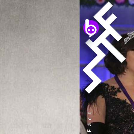
10/10/2019
ซิตคอม The Big Bang T
ในการประกาศผลผู้ได้รับรางวั
(Royal Swedish Academy of Sc
ศาสตราจารย์ เจมส์ พีเบิลส์ (
ิตได้ 4 เดือนเพราะกินหมี
ศาสตราจารย์ ดิดีเยร์ เกโลซ (
ฟิสิกส์ดาราศาสตร์ชาวสวิส ทั้
ธนพล น้อยชูชื่น
| 2492 days a
กายภาพ (Physical Cosmology
ม่เคยย่างกรายเข้าไป แม้ว่าสถานที่
ความเข้าใจของมนุษย์เกี่ยวกับโ
Read More
ากรอยเท้าไว้นั้น คือชื่อเสียง คือ
ได้มนุษย์เข้าใกล้ความจริงของ
สต์ไปแล้วมากมาย ยิ่งในอดีตกาลนั้น
Theory (ทฤษฎีวุ่นหัวใจ) เอง 
ต่ละสถานที่ยิ่งเต็มไปด้วยอันตรายต่อ
สภาฯ นามว่า อุล์ฟ ดาเนียลส์ส
แฟนซีรีส์ก็อาจยังได้ยินเสียง