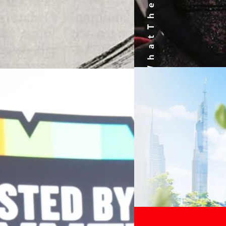
06/08/2026
ครบรอบ 6 ปี สำนักข่
TRANSITION ถกแนวทางป
เนื่องในโอกาสครบรอบ 6 ปี ส
เปลี่ยนมุมมองเกี่ยวกับการเปล
Green Energy สร้างฐาน
ประยุกต์ใช้ได้จริง จากผู้แทน
ine พร้อมจ่ายปันผล 0.10
ประเทศไทยควรปรับตัวอย่างไร ? 
ทั้งในมิติของภาครัฐ ภาคธุรกิ
รดำเนินงานแข็งแกร่ง กำไรสุทธิ
รัตนาภรณ์ ศรีนวลจันทร์
| 6 ho
เศรษฐกิจ ปรับห่วงโซ่คุณค่า แล
ากช่วงเดียวกันของปีก่อน สูงกว่าการ
โดย ศาสตราจารย์ ดร. ยศชนัน 
Read More
วิทยาศาสตร์ วิจัยและนวัตกรร
กาล 0.10 บาทต่อหุ้น โดยกำหนดวันที่
สามารถนำ Green Tech มาใช้เพ
04/08/2026
นผลวันที่
วรรธน์ นิลกิจศรานนท์ รองประ