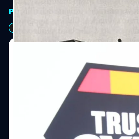
PR Partners
See All
06/08/2026
ทีมคอนเทนต์ BT
| 1 hour ago
Read More
SYNNEX โชว์กำไร Q2/69 โต 18% ลุย AI–Cloud–
Recurring Revenue เร่งเครื่อง New Growth Eng
บาท/หุ้น
บริษัท ซินเน็ค (ประเทศไทย) จำกัด (มหาชน) หรือ SYNNEX โชว์ผลกา
ไตรมาส 2 และงวด 6 เดือนแรกของปี 2569 เติบโต 17.8% และ 17.7% จ
เติบโตของรายได้อย่างมีนัยสำคัญ พร้อมประกาศจ่ายเงินปันผลระหว่าง
ไม่ได้รับสิทธิปันผล (XD) วันที่ 19 สิงหาคม 2569 และกำหนดจ่ายเงินปั