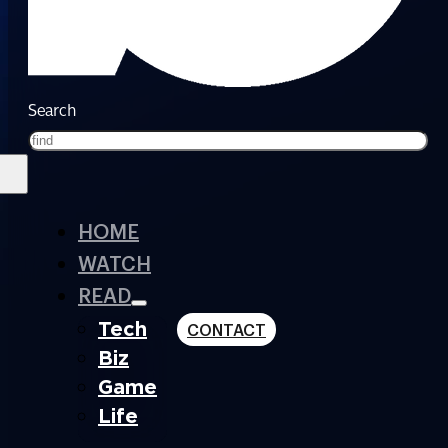
Search
HOME
WATCH
READ
Tech
CONTACT
Biz
Game
Life