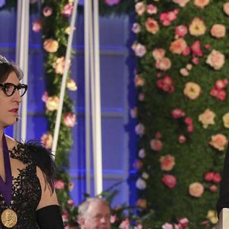
heory ได้รับเกียรติบนเวทีรางวัลโนเบลปีล่าสุด!
ลโนเบลสาขาฟิสิกส์ปีล่าสุดของ ราชบัณฑิตสภาด้านวิทยาศาสตร์แห่งสวีเดน
iences) ณ เมืองสตอกโฮล์ม นั้น หลายคนอาจเห็นข่าวว่าผู้ชนะในปีนี้ได้แก่
James Peebles) นักฟิสิกส์ดาราศาสตร์ชาวอเมริกันเชื้อสายแคนาดา รวมทั้ง
Didier Queloz) และศาสตราจารย์ มิเชล มายอร์ (Michel Mayor) สองนัก
ง 3 ได้รับรางวัลโนเบลร่วมกันจากผลงานการพัฒนา ทฤษฎีจักรวาลวิทยา
go
) และการค้นพบ ดาวเคราะห์นอกระบบสุริยะ (Exoplanet) ซึ่งเปลี่ยนแปลง
ลกและจักรวาลไปอย่างสิ้นเชิง สำหรับแวดวงวิทยาศาสตร์เป็นเรื่องน่าตื่นเต้นที่
จักรวาลมากขึ้นอีกนิด และสำหรับแฟนซีรีส์ซิตคอมอย่าง The Big Bang
ก็มีเรื่องน่าปลื้มใจไม่น้อย เพราะในการประกาศผู้ชนะโดยสมาชิกของราชบัณฑิต
ัน (Ulf Danielsson) เขาได้เกริ่นเปิดด้วยวรรคทองที่แม้พูดเป็นประโยคธรรมดา
ทำนองเล่นตามเลย…