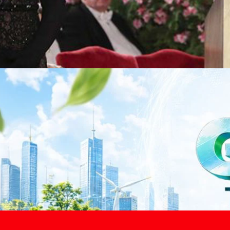
าว TODAY เปิดเวทีใหญ่ SUSTAIN CITY: THE GREEN
รับตัวสู่เศรษฐกิจสีเขียวอย่างยั่งยืน
ำนักข่าว TODAY จัดงาน SUSTAIN CITY: THE GREEN TRANSITION เวทีแลก
ี่ยนผ่านสู่เศรษฐกิจและสังคมสีเขียว พร้อมนำเสนอแนวทางที่สามารถนำไป
ภาครัฐ ภาคธุรกิจ และผู้เชี่ยวชาญในหลากหลายสาขา ผ่านประเด็นสำคัญว่า
เพื่อเดินหน้าสู่ความยั่งยืนและบรรลุเป้าหมาย Net Zero อย่างเป็นรูปธรรม
จ การเงิน และพลังงาน Green Transitioning: Shifting Systemพลิกโครงสร้าง
urs ago
ะเชื่อมโยงนโยบายกับเทคโนโลยี เพื่อขับเคลื่อนประเทศไทยสู่เศรษฐกิจสีเขียว
วงศ์สวัสดิ์รองนายกรัฐมนตรีและรัฐมนตรีว่าการกระทรวงการอุดมศึกษา
ม Green Transitioning: Decarbonize Unlockร่วมสำรวจแนวทางที่ภาคธุรกิจ
ื่อลดการปล่อยคาร์บอน และเดินหน้าสู่เป้าหมาย Net Zero พบกับ คุณปัณ
ธานกรรมการบริหาร ฝ่ายวิศวกรรมโครงสร้างบริษัท…