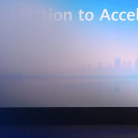
่การเชื่อมต่อข้อมูลจากเครื่องจักรและระบบการผลิตภายในโรงงานผ่าน 5G
เบอร์ และระบบเชื่อมต่อที่ปลอดภัย ไปจนถึงการรวบรวม ประมวลผล และ
ยศักยภาพการประมวลผลของ GPU เพื่อต่อยอดสู่แอปพลิเคชัน AI และโซลูชัน
ริมขีดความสามารถในการแข่งขัน และสร้างความพร้อมรองรับผู้ประกอบการ
ี่ต้องการขยายฐานการผลิตในประเทศไทย นายภูผา เอกะวิภาต หัวหน้าคณะผู้
ท แอดวานซ์ อินโฟร์ เซอร์วิส จำกัด (มหาชน) กล่าวว่า…
Life
SOCIAL MEDIA
Environment
Health
People
Instagram
Trends
Wellness
Facebook