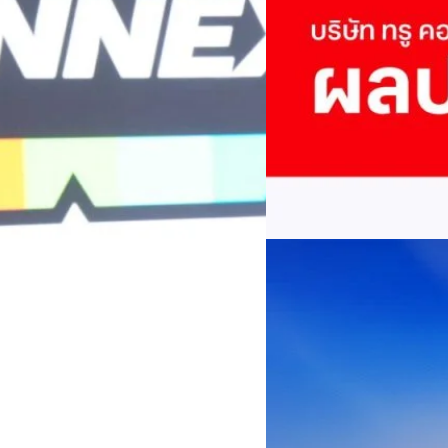
True เผยผลประกอบการ
พันล้าน
บริษัท ทรู คอร์ปอเรชั่น จำก
ภาษี 6.6 พันล้านบาท ทำกำไรต่อ
บาท คิดเป็น 0.15 บาทต่อหุ้น
ของฐานผู้ใช้งาน ตัวชี้วัดทาง
(QoQ)รายได้จากการให้บริการ 
ทีมคอนเทนต์ BT
| 1 days ago
บาท+13.5%+1.1%กำไรสุทธิหลังห
EBITDA3.7 เท่า-0.3 เท่า-0.1 เท
Read More
มีผู้ใช้บริการโทรศัพท์เคลื่อนท
บริการ 5G รวม 19.3 ล้านราย) แล
04/08/2026
เพิ่มขึ้นของตัวเลขมาจากโครง
AIS Business ผนึก 
โซลูชันเชื่อมต่ออัจฉ
ประเทศไทยสู่ฐานการผล
กรุงเทพฯ, 3 สิงหาคม 2569 – 
เคลื่อนภาคอุตสาหกรรมไทยสู่ก
ด้านโครงข่ายและความเข้าใจในภ
ด้านการผลิตระดับโลกของ Hua
กระบวนการผลิตได้อย่างเป็นรูป