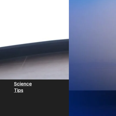
Worawalan
| 2 days ago
ฐานดิจิทัลแบบครบวงจร ตั้งแต
Private Network โครงข่ายไฟ
Read More
วิเคราะห์ข้อมูลบน Cloud ด้ว
สำหรับภาคอุตสาหกรรม ช่วยเส
ไทย รวมถึงนักลงทุนต่างชาติท
บริหารกลุ่มลูกค้าองค์กร บริษั
Tech
Biz
Game
horts
Cars
Corporate
Articles
Features
Executive
Game News
IT News
Insight
Reviews
Local News
Wealth
Science
Tips