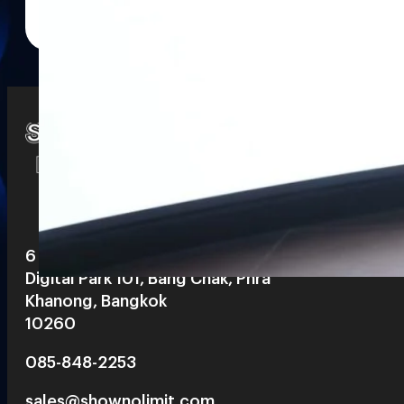
Watch
Playlists
S
& Reels
6 th floor, Pegasus Building, True
Digital Park 101, Bang Chak, Phra
Khanong, Bangkok
10260
085-848-2253
sales@shownolimit.com