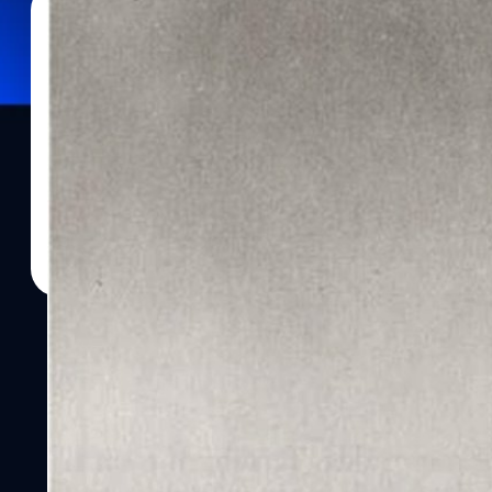
02/12/2021
สุชยา เกษจำรัส
| 1708 days ago
Read More
ภารกิจสำรวจขั้วโลกเหนือสุดระห่ำ บอลลูนตกรอดชีว
หิมะ
มนุษย์เรามีสัญชาตญาณของความอยากรู้อยากเห็น ในสิ่งที่ไม่เคยเห็น ไ
นั้นอาจจะเต็มไปด้วยอันตรายถึงชีวิต แต่ว่าการได้ชื่อว่าเป็นคนแรกที่ได้ฝ
ความภาคภูมิใจ ไม่แปลกที่เราได้รู้วว่ามีคนเสียชีวิตบนยอดเขาเอเวอเร
โลกยังไม่มีพาหนะที่ทันสมัยและสะดวกสบายเช่นวันนี้ การบุกเบิกไปในแ
ให้ไปถึงได้ก็อาจจะไม่ได้มีชีวิตรอดกลับมา