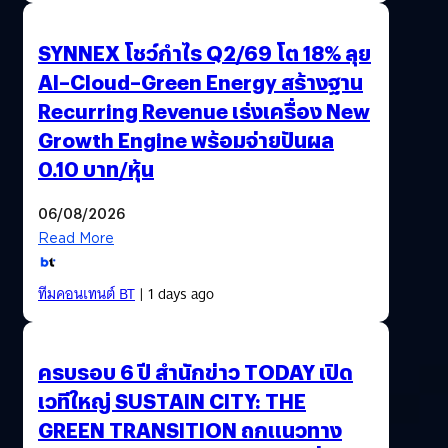
SYNNEX โชว์กำไร Q2/69 โต 18% ลุย
AI–Cloud–Green Energy สร้างฐาน
Recurring Revenue เร่งเครื่อง New
Growth Engine พร้อมจ่ายปันผล
0.10 บาท/หุ้น
06/08/2026
Read More
ทีมคอนเทนต์ BT
| 1 days ago
ครบรอบ 6 ปี สำนักข่าว TODAY เปิด
เวทีใหญ่ SUSTAIN CITY: THE
GREEN TRANSITION ถกแนวทาง