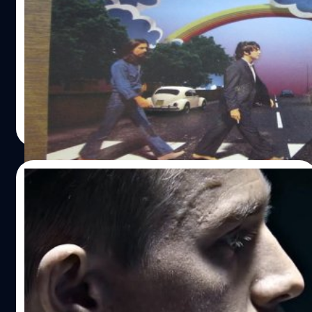
ทั่วโลกที่ปรากฏตัวในวิดีโอเกม
Downey Jr. ที่คุณอาจจะยังไม่รู้ก็ได้ เขาเกิดที่ถนนแมนฮัตตัน
เมืองนิวยอร์ก สหรัฐอเมริกาฯ เกิดในครอบครัวผู้ผลิต
Robert Downey Jr. Iron Man Avengerss
เมื่อพูดถึงบุคคลสำคัญในประวัติศาสตร์ที่เราได้เรียนรู้ใน
ภาพยนตร์โดยคุณพ่อ Robert Downey นั้นเป็นผู้กำกับ และ
ห้องเรียนนั้นส่วนมากจะเป็นบุคคลที่สร้างประโยชน์ให้โลกหรือ
คุณแม่ Elsie Ann Ford ที่เป็นนักแสดง…
ประเทศจนต้องมีการหยิบยกเรื่องราวของบุคคลเหล่านั้นมาให้
เด็กรุ่นหลังได้รู้จักจนมาถึงยุคปัจจุบันเมื่อโลกเริ่มพัฒนาขึ้น
การศึกษาหาความรู้ต่าง ๆ จึงมีหลายช่องทางต่างกับสมัยก่อน
Wiwat Kerdsomjit
| 2363 days ago
ที่มีแค่ในหนังสือเรียน เราจึงได้รู้ว่ายังมีบุคคลสำคัญอีกหลาย
Read More
คนที่เราอาจจะไม่รู้ว่าเขาหรือเธอเหล่านั้นมีความสำคัญกับเรา
ขนาดไหนวันนี้เราเลยรวบรวม 10 บุคคลสำคัญใน
ประวัติศาสตร์ที่หลายคนอาจจะไม่รู้จักมานำเสนอซึ่งหลายคน
10/05/2017
นั้นอาจจะไม่ใช่บุคคลสำคัญระดับโลกแต่ก็เป็นคนที่เราหลาย
คนรู้จักแต่ไม่รู้ว่าเขามีความเป็นอย่างไรเราจึงขอหยิบยกพวก
King Arthur: Legend of the Sword โหย..พี่
ท่านเหล่านั้นมานำเสนอกันจะมีใครบ้างนั้นมาดูกันเลย The
จะเท่กันไปไหนเนี่ย
Beatles ในเกม Rock Band เริ่มต้นเรื่องแรกด้วยบุคคลใน
ตำนานทั้ง 4 คนที่เราเรียกพวกเขารวม ๆ ว่าสี่เต่าทองหรือ The
สรุปก่อนเลย เผื่อใครขี้เกียจอ่านยาว หนังเท่ เท่แบบนึกว่าดู
Beatles เป็นวงดนตรีร็อกที่เกิดขึ้นในเมือง Liverpool ปี 1960
โฆษณาเสื้อผ้าผู้ชายแบรนด์ดัง ๆ ตัวละครมีเสน่ห์มาก ขนาด
ที่ประกอบไปด้วยสมาชิก 4 คนอย่าง John Lennon ที่เป็นร้อง
มาเยอะยังจำได้แทบทุกตัว ภาพก็เท่ถ่ายแบบวางเฟรมได้
นำมือกีตาร์ Paul McCartney ร้องนำกับมือเบส George
ประณีตมาก ชุดฉาก การแสดง ซีจี มันเท่ไปหมด เหมือนผู้