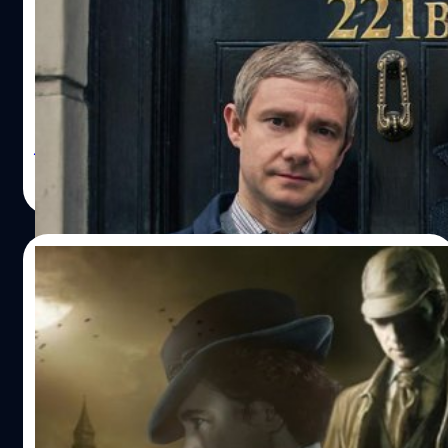
Cumberbatch กับ Martin Freeman อาจไม่
กลับมาเล่นอีกแล้ว
แฟน ๆ ซีรีส์ตำนานนักสืบ ‘เชอร์ล็อก โฮล์มส์’ ของช่องบีบีซี
อย่าง 'Sherlock' อาจจะต้องรอกันต่อไปอย่างไม่มีกำหนดหลัง
2 ผู้สร้างยืนยัน ตอนนี้ 2 นักแสดงนำของเรื่องอย่าง เบเนดิกต์
คัมเบอร์แบตช์ (Benedict Cumberbatch) และ มาร์ติน ฟรี
แมน (Martin Freeman) ดูท่าจะไม่สนใจกลับมาเล่นซีซันที่ 5
วิทวัส ปัญญาเลิศวุฒิ
| 1572 days ago
อีกแล้ว
Read More
28/02/2022
ทำความรู้จัก Sherlock Holmes นักสืบใน
ตำนานผู้ไขคดีฆาตกรรมปริศนาที่น้อยคนนักจะ
รู้จัก
Sherlock Holmes นักสืบในตำนานที่หลายคนไม่รู้ว่าจริง ๆ เขา
เป็นอย่างไรมาทำความรู้จักไปพร้อม ๆ กัน