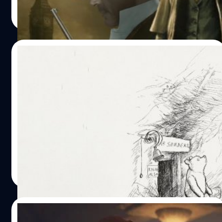
Wiwat Kerdsomjit
| 1621 days ago
Read More
05/01/2022
‘วินนี เดอะ พูห์’ กลายเป็น “สาธารณสมบัติ”
แล้ว! – ‘ไรอัน เรย์โนลด์’ รับลูก ปล่อยโฆษณา
ล้อเลียนทันควัน!
วันที่ 1 มกราคมของทุกปี ถือว่าเป็นวัน 'วันสาธารณสมบัติ'
(Public Domain Day) ซึ่งในปี 2022 นี้ มีผลงานอันมีลิขสิทธิ์
เช่น ภาพยนตร์ เพลง และหนังสืออันมีลิขสิทธิ์ใด ๆ ที่เผยแพร่
เมื่อปี 1926 จะหมดอายุลิขสิทธิ์ลงในปีนี้ รวมทั้งนิยายต้นฉบับ
การ์ตูนคลาสสิกที่ว่าด้วยเรื่องของเจ้าหมีพูห์และผองเพื่อน
ประภาส อยู่เย็น
| 1675 days ago
แห่งป่าร้อยเอเคอร์ที่รู้จักกันไปทั่วโลกอย่าง 'วินนี-เดอะ-พูห์'
Read More
(Winnie-the-Pooh) ก็ได้กลายมาเป็นสาธารณสมบัติในปีนี้
เช่นกัน
10/11/2021