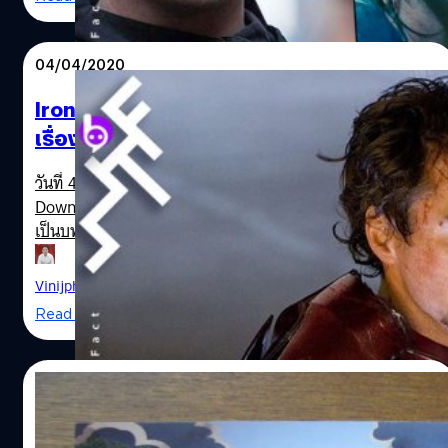
เชอร์ล็อค โฮล์มส์ที่ชื่อ "อีโนลา โฮล์มส์" หนังจะใช้ชื่อเรื่องตรง
กับชื่อหลักของตัวละคร Enola Holmes โดยจะเริ่มที่ตอน The
Case of the Missing Marquess จากฉบับหนังสือที่มีทั้งหมด
04/04/2020
6 ตอน เล่าเรื่องของเด็กสาวจากตระกูลโฮล์มส์ผู้ที่มีทักษะและ
พรสวรรค์ด้านการเป็นนักสืบไม่แพ้ผู้พี่ และบ่อยครั้งที่เธอมัก
Iron Man ในชีวิตจริงกับวันเกิดวัย 55 ปี และ
จะเอาชนะพี่ชายแสนฉลาดของเธออย่างเชอร์ล็อคกับไมค
เรื่องที่คุณอาจไม่เคยรู้มาก่อนของ Robert
รอฟท์ได้ เมื่อแม่ของพวกเขาหายไปตัวอย่างลึกลับในวันเกิดปี
Downey Jr.!
ที่ 16 ของอีโนล่า เธอจึงขอความช่วยเหลือจากพี่ชายของเธอ
Enola Holmes Sherlock Henry Cavil Millie Bobby B
วันที่ 4 เมษายนปีนี้เป็นวันคล้ายวันเกิดปีที่ 55 ของป๋า Robert
แต่ท้ายที่สุด เธอก็ตัดสินใจลงมือออกเดินทางไปลอนดอนเพื่อ
Downey Jr. ผู้สวมบทบาทที่น่าจดจำที่สุดในโลกบทหนึ่งและ
Netflix
สืบหาแม่ของเธอด้วยตัวเอง ระหว่างนั้นเองเธอพบว่าตัวเองอยู่
เป็นบทซูเปอร์ฮีโรที่ยิ่งใหญ่ที่สุดตลอดกาลของ Marvel
ท่ามกลางการสมรู้ร่วมคิดที่จะเปลี่ยนแปลงวิถีประวัติศาสตร์
Studios อย่าง Iron Man บุคคลผู้เป็นที่รักของแฟนหนังผู้
การเมืองไปตลอดกาล หนังเต็มไปด้วยนักแสดงชั้นนำคับคั่ง
ครองสถิติค่าตัวจากหนังหนึ่งเรื่องสูงที่สุดตลอดกาลในตอนนี้
Vinijphat Kanyapong
| 2316 days ago
โดย Cavil…
(75 ล้านเหรียญฯ จาก Avengers: Endgame (2019)) มีเรื่อง
Read More
ราวในอดีตตลอด 55 ปีที่ผ่านมาหลายเรื่องที่น่าสนใจ อย่างที่
หลายคนคงทราบกันว่าเขาเคยมีจุดตกต่ำที่สุดในชีวิตช่วงหนึ่ง
เมื่อไปข้องเกี่ยวกับยาเสพติด ก่อนจะ comeback กลับมาได้
17/02/2020
เพราะการให้โอกาสของ Marvel Studios กับบท Iron Man
แล้วเรื่องราวอื่นนอกจากนั้นล่ะ? วันนี้ What The Fact จะขอ
เรื่องราวนอกห้องเรียนประวัติ 10 บุคคลสำคัญ
เปิดปูมชีวิตของพระเอกแมวเก้าชีวิตคนนี้ ว่ามีเรื่องไหนของ