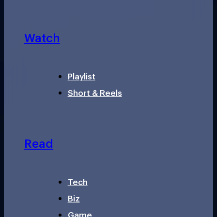
Watch
Playlist
Short & Reels
Read
Tech
Biz
Game