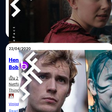
และยับยั้งการขายอาวุธทำลายล้างชนิดใหม่ซึ่งเป็นภัยคุกคาม
Sherlock Holmes อันเลื่องชื่อ ได้ฟ้องร้อง Netflix ผู้ให้
โลก เขาต้องจำใจร่วมงานกับ…
บริการสตรีมมิงระดับโลก และ Legendary บริษัทผู้สร้าง
ภาพยนตร์ชื่อดัง เกี่ยวกับปัญหาด้านลิขสิทธิ์ และ
เครื่องหมายการค้า ในการสร้างภาพยนตร์ "Enola Holmes" ที่
ปรีดี ฤกษ์วลีกุล
| 2232 days ago
มีกำหนดฉายในปี 2020 นี้ Enola Holmes ดัดแปลงจาก
Read More
หนังสือชุด The Enola Holmes Mysteries ของ Nancy
Springer (แนนซี สปริงเกอร์) นำแสดงโดย Millie Bobby
Brown (มิลลี บ็อบบี บราวน์) ในบท เอโนลา โฮมส์ น้องสาววัย
22/04/2020
รุ่นของ เชอร์ล็อก โฮมส์ นักสืบชื่อดังแห่งกรุงลอนดอน ร่วม
ด้วย Henry Cavill (เฮนรี แควิลล์) ในบท เชอร์ล็อก โฮมส์,…
Henry Cavill เป็นเชอร์ล็อค โฮมส์ และ Millie
Bobby Brown เป็นน้องสาวในหนังนักสืบ
“Enola Holmes”
เป็น 2 นักแสดงดาวเด่นของซีรีส์ออริจินัลคอนเทนต์ของ
Netflix ทั้งคู่สำหรับ Millie Bobby Brown จาก Stranger
Things และซูเปอร์แมน Henry Cavill จาก The Witcher
รายงานล่าสุดเปิดเผยว่า พวกเขาทั้งคู่กำลังจะโคจรมาเจอกัน
ในหนังสืบสวนของ Legendary Pictures ที่ Netflix คว้าสิทธิ์
Vinijphat Kanyapong
| 2298 days ago
สตรีมมิงมาได้ Brown จะรับบทเป็นน้องสาวของนักสืบชื่อดัง
Read More