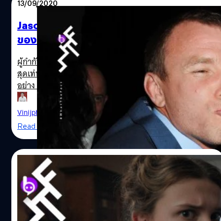
13/09/2020
Jason Statham กับหนังสายลับ “Five Eyes”
ของ Guy Ritchie จาก Sherlock Holmes
ผู้กำกับที่มีสไตล์การทำงานโดดเด่นกับการทำหนังแก๊งสเตอร์
สุดเท่หรือหนังนักสืบ Sherlock Holmes ที่มีการตัดต่อฉับไว
อย่าง Guy Ritchie ที่เพิ่งมีผลงานดูสนุกอย่าง The
Gentlemen (2020) เข้าฉายไปเมื่อต้นปีก่อนที่ทั้งโลกจะเจอกับ
สถานการณ์โควิด-19 ล่าสุดเขากำลังจะมีผลงานใหม่เป็นหนัง
Vinijphat Kanyapong
| 2154 days ago
แก๊งสเตอร์แนวถนัด และจะได้กลับไปร่วมงานกับนักแสดง
Read More
Jason Statham ที่เคยร่วมงานกันมาแล้วทั้ง Snatch (2000)
และ Lock, Stock and Two Smoking Barrels (1998) เป็น
เรื่องที่ 4 หนังเรื่องใหม่จะมีชื่อว่า Five Eyes สร้างจากบทของ
27/06/2020
Ivan Atkinson และ Marn Davies จาก The Gentlemen รวม
ถึงเป็นมือเขียนบทของหนัง Wrath of Man ของ Ritchie Five
ทายาทเซอร์อาร์เธอร์ โคนัน ดอยล์ “ฟ้องร้อง”
Eyes เล่าเรื่องราวของเจ้าหน้าที่ผู้เชี่ยวชาญด้านอาวุธของ MI6
Netflix ในกรณีสร้างหนัง “Enola Holmes”
ที่ได้รับการเรียกตัวให้มาช่วยทำงานจากองค์กรสายลับระดับ
โลกอีกหน่วยงานที่ชื่อ Five Eyes มีภารกิจเพื่อออกติดตาม
Guy Ritchie and Jason Statham
ทายาทของท่านเซอร์อาเธอร์ โคนัน ดอยล์ เจ้าของบทประพันธ์