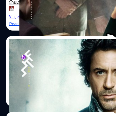
บ้านเรา แม้ว่าหนังเกี่ยวกับการเล่นเกมกระดานหมากรุกจะดู
เป็นของแสลงและเข้าใจยากสำหรับคนทั่วไปที่ไม่ได้นิยมเล่น
กันทั่วไปมากนัก เชื่อว่าซีรีส์เรื่องนี้ชวนให้คอหนังและซีรีส์โดย
Vinijphat Kanyapong
| 2096 days ago
เฉพาะที่ชอบเนื้อหาเกี่ยวกับการเล่นหมากรุก หวนนึกถึงหนัง
Read More
เก่าในอดีตมีทั้งนานมากและไม่นานนี้ซึ่งเคยได้ดูกันไป ที่จะว่า
ไปแล้วหนังหมากรุกก็ไม่มีได้มากนัก ยิ่งถ้าเป็นหนังที่มีตัวละคร
เอกเป็นนักหมากรุกหรือเป็นเรื่องราวเกี่ยวกับหมากรุกด้วย
07/10/2020
What the Fact ขอรวบรวมหนังประเภทที่ว่านั้นและหนังมีฉาก
หมากรุกในความทรงจำมาให้ได้นึกย้อนหรือกลับไปหยิบมาดู
รอดูกันเลย! รอเบิร์ต ดาวนีย์ จูเนียร์ อยาก
กันอีกหน
สร้างจักรวาลนักสืบ Sherlock Holmes
Chess Movie
Robert Downey Jr. หวังจะกสร้างจักรวาลนักสืบ Sherlock
Holmes
ปรีดี ฤกษ์วลีกุล
| 2130 days ago
Read More