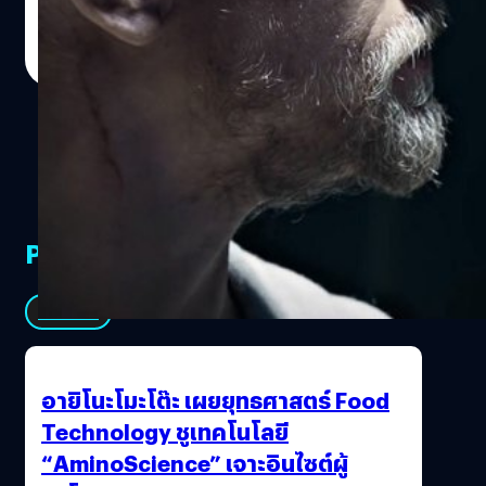
Harrison มือกีตาร์และ Ringo Starr รับหน้าที่มือกลองซึ่งเด็ก
กำกับเอาความเท่ทำอาหารให้ทีมงานนักแสดงกินแทนขนมปัง
ธนพล น้อยชูชื่น
| 3376 days ago
ยุคใหม่อาจจะรู้จักชื่อของ The Beatles แต่คงไม่รู้ว่าพวกเขา
กันเลยทีเดียว จากที่ไม่คิดจะสนใจพระเอกหนังฟอร์มยักษ์คน
Read More
นั้นมีความสำคัญกับวงการดนตรีโลกขนาดไหน เอาง่าย ๆ แนว
ใหม่อย่าง ชาร์ลี ฮันนัม กลายเป็นประทับใจไปเลยตอนนี้ การ
เพลงที่เราฟังกันอยู่ตอนนี้ทั้งไทยและเทศทั่วโลกนั้นเกือบ
ตัดต่อกับการเล่าเรื่องยังเน้นสไตล์ว่องไว พริ้วจัดเหมือนมูฮัม
ทั้งหมดมีพื้นฐานแนวเพลงดนตรีมาจาก The Beatles ที่เป็น
หมัด อาลี แถมมีความกวนระดับไม่ธรรมดาพ่วงไปอีก คือคนดู
คนริเริ่มทั้งนั้นจากการผสมแนวเพลงแบบต่าง ๆ เอาไว้จนเกิด
หนังยุคใหม่นี้น่าจะปลื้มเลยล่ะ แต่คนที่ดูอะไรไว ๆ ไม่ทันคง
เป็นดนตรีแนวใหม่จนมีคนพูดกันเอาไว้ว่าถ้าโลกนี้ไม่มี The
เป็นปัญหาเพราะแค่เปิดเรื่องไม่ถึงห้านาที เล่าเรื่องความเดิม
Beatles ดนตรีในโลกนี้คงจะซ้ำซากจำเจไม่มีอะไรให้เราฟัง
ไปเยอะมากจนแปลกใจว่าใครไม่รู้จักคิง อาร์เธอร์มาก่อนจะงง
หลากหลายขนาดนี้ เพราะ The Beatles คือผู้คิดค้นแนวดนตรี
มั้ย แต่พอเข้าโหมดเล่าเรื่องปกติก็สมูธมาก มีการกลับไปทวน
แบบใหม่…
PR Partners
ฉากเปิดบ่อย ๆ ทำให้เคลียร์ขึ้น แถมมีอะไรให้ตะลึงเรื่อย ๆ
ด้วย สุดท้ายที่ขอกราบคือดนตรีประกอบ นี่คือสิ่งที่พวกท่าน ๆ
สมควรต้องเข้าไปฟังในโรงที่ระบบเสียงดี ๆ จริง ๆ เลยล่ะ
See All
[su_heading size="18"]คิง อาร์เธอร์ เธอคือใคร?
[/su_heading] เรื่องราวเกี่ยวกับ คิง อาร์เธอร์ กับอัศวินโต๊ะ
กลม เป็นตำนานเก่าแก่ของกษัตริย์ผู้ยิ่งใหญ่ในแถบเกาะ
อายิโนะโมะโต๊ะ เผยยุทธศาสตร์ Food
อังกฤษ ซึ่งกลายเป็นตำนานระดับโลกไปแล้วหลังจากที่มีการ
Technology ชูเทคโนโลยี
แต่งเสริมเรื่องราวชิงรักหักสวาทเพิ่มเข้าไปในเรื่องเล่า
“AminoScience” เจาะอินไซต์ผู้
แฟนตาซีแบบเทพนิยายของเดิม โดยนักประพันธ์ฝรั่งเศสเมื่อ