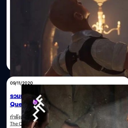
ชมตัวอย่างใหม่ของ Sherlock Holmes:
Chapter One
ทีมพัฒนา Frogwares ได้ปล่อยตัวอย่างใหม่ของเกม
Sherlock Holmes: Chapter One ซึ่งจะแนะนำตัวเอก เชอร์
ล็อก โฮล์มส์ (Sherlock Holmes) ชายหนุ่มที่ฉลาดหลักแหลม,
แปลกไม่เหมือนใคร และไม่นิ่งดูดายต่อความอยุติธรรม
นอกจากนี้ทีมพัฒนายังบอกอีกว่าจะปล่อยคลิปเกมเพลย์ความ
ศุภกร ประเสริฐศิลป์
| 1731 days ago
ยาวประมาณ 35 นาทีของเกม Sherlock Holmes: Chapter
Read More
One ออกมาให้ชมบน Steam ในวันนี้ (10 พ.ย.) เวลา 23:00 น.
ตามเวลาประเทศไทย Sherlock Holmes: Chapter One มี
กำหนดวางจำหน่ายอย่างเป็นทางการในวันที่ 16 พฤศจิกายน
09/11/2020
2021 บนแพลตฟอร์ม PlayStation 5, Xbox Series X|S และ
PC (Steam, Epic Games Store และ GOG) ส่วนแพลตฟอร์ม
รวมหนังรุกฆาต! ที่ “เซียนหมากรุก” The
PlayStation…
Queen’s Gambit ต้องดู
กำลังเป็นที่พูดถึงอยู่ในขณะนี้สำหรับซีรีส์ของ Netflix เรื่อง
The Queen’s Gambit ที่เกิดฮิตขึ้นมาเหนือความคาดหมายใน