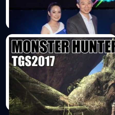
บริษัท เมเจอร์ ซีนีเพล็กซ์ กรุ๊ป จํากัด (มหาชน) เปิดตัว
เปอร์มาร์เก็ต (เซ็นทรัล ฟู้ด ฮอลล์…
นวัตกรรมความบันเทิงใหม่ล่าสุด “ซัมซุง แอลอีดี ซีนีม่า”
(Samsung LED Cinema) ครั้งแรกในประเทศไทยและแห่ง
Nattaya Huttawanrattana
| 3020 days ago
แรกในเอเชียตะวันออกเฉียงใต้ และใช้จอภาพ LED Screen
Read More
เป็นแห่งที่ 2 ของโลก เหนือกว่าโรงภาพยนตร์ทั่วไปตรงที่
สามารถแสดงภาพโดยตรง โดดเด่น ด้วยคุณสมบัติพิเศษ
เหนือระดับกับความละเอียดของจอภาพระดับ 4K ที่ให้ความ
03/11/2017
คมชัด สว่างสดใส เต็มอรรถรส เป็นรูปแบบความบันเทิงแห่ง
อนาคต อีกทั้งสามารถเปลี่ยนโรงภาพยนตร์เป็นสถานที่จัด
Preview : เดโม Monster Hunter : World
กิจกรรมสุดชิคอื่น ๆ ได้อีกมากมาย อาทิ งานสัมมนา แฟชั่น
จากงาน TGSBIG2017
โชว์ ถ่ายทอดสด คอนเสิร์ต และกีฬาต่าง ๆ โดย Samsung
LED Cinema ได้รับการรับรองมาตรฐานจาก Digital…
บอกตรงๆว่าจนกระทั่งเมื่อวานนี้ ผมไม่ได้มีความคิดจะไปงาน
Thailand Game Show BIG Festival ปีนี้เลย ส่วนนึงเพราะ
เข้าใจว่าที่ผ่านมางานนี้น่าจะเน้นแต่เกมออนไลน์หรือเกมมือถือ
แต่ทว่า! ด้วยความเฟื่องฟูของตลาดคอนโซลในบ้านเราหรือจะ
ด้วยเมตตาจิตอันใดของโซนี่กับบันไดแนมโคก็ไม่อาจทราบ
ภาธร สีวราภรณ์สกุล
| 3198 days ago
ทำให้ในงานนี้เรามีบูธให้เล่นเดโมเกมถึงสองโซนแล้วก็มีเกมให้
Read More
ลองเยอะไม่ใช่เล่นๆเลย แต่ที่สะดุดตาผมและทำให้ผมยอม
ปลีกเวลาปั่นงานเพื่อไปงานในปีนี้ ก็คือเดโม่ Monster Hunter :