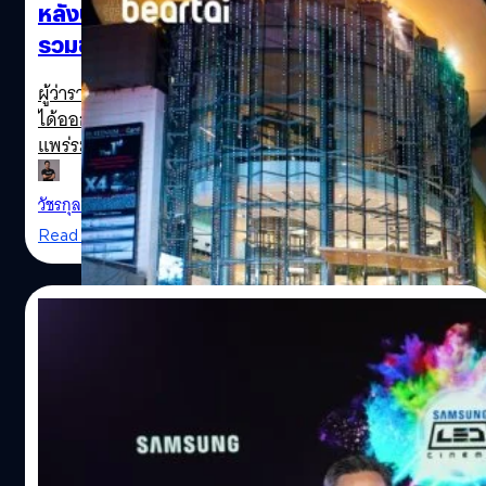
หลังประกาศปิดห้างในกทม. ลด Covid-19 เรา
รวมข้อมูลให้แล้วว่าส่วนไหนยังเปิดให้บริการ
ตามปกติ!
ผู้ว่าราชการกรุงเทพมหานาคร พลตำรวจเอก อัศวิน ขวัญเมือง
ได้ออกมาประกาศอย่างเป็นทางการถึงการปิดสถานที่เสี่ยง
แพร่ระบาดเชื้อ Covid-19 เพิ่มเติม (อ่านรายละเอียด) รวมถึง
ห้างสรรพสินค้าด้วย (ยกเว้นซูเปอร์มาร์เก็ต) ซึ่งแต่ละห้าง
สรรพสินค้าก็ได้ออกจดหมายอย่างเป็นทางการถึงบริเวณที่จะ
วัชรกุล พัฒนาประทีป
| 2329 days ago
มีการปิด และบริเวณที่ยังเปิดทำการปกติ เซ็นทรัลกรุ๊ป
Read More
เซ็นทรัลกรุ๊ปประกาศปิดบริการศูนย์การค้า 9 สาขาใน
กรุงเทพฯ ชั่วคราว ได้แก่ เซ็นทรัลเวิลด์ เซ็นทรัลพลาซา
ลาดพร้าว เซ็นทรัลพลาซา ปิ่นเกล้า เซ็นทรัลพลาซา
30/04/2018
รามอินทรา เซ็นทรัลพลาซา บางนา เซ็นทรัลพลาซา พระราม 2
เซ็นทรัลพลาซา พระราม 3 เซ็นทรัลพลาซา แกรนด์ พระราม 9
ซัมซุง จับมือ เมเจอร์ ซีนีเพล็กซ์ เปิดตัวโรง
เซ็นทรัลเฟสติวัล อีสต์วิลล์ มีผลตั้งแต่วันที่ 22 มีนาคม ถึง 12
ภาพยนตร์ “Samsung LED Cinema” ใช้จอ
เมษายน 2563 (สำหรับศูนย์การค้านอกเขตกรุงเทพมหานคร
LED Screen แห่งที่ 2 ของโลก
ยังคงเปิดให้บริการตามปกติ) ทั้งนี้ ยกเว้นเฉพาะบริเวณชั้นซู
The Siam Paragon shopping center in Bangkok is
บริษัท ไทยซัมซุง อิเลคโทรนิคส์ จํากัด สานต่อวิสัยทัศน์ “โรง
เปอร์มาร์เก็ตที่ยังเปิดให้บริการสำหรับธุรกิจบางประเภทตาม
ภาพยนตร์แห่งอนาคต” (Theater of the Future) โดยร่วมกับ
decorated for the Christmas and New Year holidays
ประกาศกรุงเทพมหานคร ดังต่อไปนี้ บริเวณที่ยังเปิดบริการ ซู