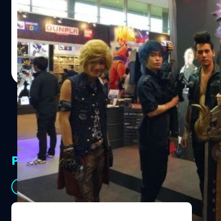
สำหรับใครที่ไม่เคยเล่นมอนสเตอร์ ฮันเตอร์มาก่อน ในเกมนี้เรา
งาน Anime Festival ASIA 2016 (AFA 2016) บอกได้เลยว่า
จะมีระบบทานข้าวเพื่อเอาบัฟมาเสริมพลังเวลาลงเควสครับ ถ้า
จัดเต็มทุกปีจริง ๆ ทั้งบูธขายสินค้า Cosplay และเหล่า Figure,
ใครเคยเล่น Final Fantasy…
neindroid รวมไปถึง Gunpla จากค่ายต่าง ๆ ชื่อดัง และ
กิจกรรม I Love Anisong ที่พาเหล่านักร้องเพลงอนิเมะชื่อดัง
ที่คุณไม่ควรพลาดมาจัดคอนเสิร์ตภายในงานนี้อีกด้วย โดย
Totsapon Kritsadangphorn
| 3638 days ago
เฉพาะปีนี้ที่พิเศษสุด ๆ เพราะมีบูธของ PlayStation มาให้คุณ
Read More
ทดลองเล่นเกมใหม่ล่าสุดกันฟรี ๆ ภายในงาน แถมลุ้นรับของ
รางวัลได้อีกต่างหาก
PR Partners
See All