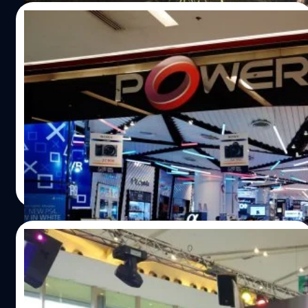
World ที่มาให้เราได้เล่นถึงที่ราวปาฏิหาริย์นี่แหละครับ โดยใน
27/06/2017
พรีวิวนี้ ผมจะเล่าลักษณะของเดโม ฟีเจอร์ที่น่าสนใจ และ
ประสบการณ์คร่าวๆของผมจากการลงเควสไปรอบหนึ่งให้ฟัง
ส่องสินค้าสุดล้ำใน Power Mall Electronica
เผื่อใครที่มางานไม่ได้อยากจะอ่านแก้อยาก หรือใครที่สนใจ
Showcase คนรักเทคโนโลยีห้ามพลาด!
จะมาลองเดโม่อยู่แล้ว ก็จะได้รู้ว่าต้องเจออะไรบ้าง เพ
ราะเควสในเดโม่มันมีเวลาแค่ 20 นาที ซึ่งอาจจะไม่พอให้ลอง
ช่วงนี้ใครกำลังมองหาเครื่องใช้ไฟฟ้าชุดใหม่ เช่นทีวีจอใหญ่ๆ
ทำนั่นทำนี่มากนักครับ สำหรับตัวบูธจะมีเครื่องให้ลองเล่น
เครื่องทำกาแฟล้ำๆ หรืออุปกรณ์งานพ่อบ้านอย่างเครื่องซักผ้า
ทั้งหมด 3 เครื่องครับ โดยสองเครื่องทางซ้ายจะเป็นเครื่อง
ต้องแวะไปดูงาน Power Mall Electronica Showcase ที่จัด
สำหรับคนทั่วไป ส่วนเครื่องทางขวาจะไว้สำหรับคนที่มาในนาม
ระหว่างวันที่ 23 มิถุนายนถึง 16 กรกฎาคมที่แผนก Power
สื่อหรือเว็บต่างๆครับ แต่หากไม่มีสื่อหรือเว็บต่างๆมาลงเล่นใน
Mall ชั้น 4 สยามพารากอน และชั้น 3 เอ็มโพเรียมกันเลย
เอกพล ชูเชิด
| 3327 days ago
จังหวะนั้น ก็จะเปิดให้คนทั่วไปเข้าเล่นเครื่องขวาเหมือนกัน ใน
เพราะนอกจากจะมีเครื่องใช้ไฟฟ้ารุ่นล่าสุดให้เลือกช้อป ยังมี
Read More
ตอนเริ่มต้นของเดโม่นั้น เราจะมาเริ่มที่แคมป์แรกของ Ancient
สินค้าราคาพิเศษอีกเพียบ พร้อมโปรโมชั่นเสริมลดราคาพิเศษ
Forest ครับ ในตรงนี้ถ้าเราจะออกไปสู้มอนสเตอร์มั่วๆแบบไม่
ให้ถูกลงไปกว่าเดิม
สนเควสเองจริงๆก็ทำได้ แต่ทีมงานที่ดูแลอยู่น่าจะไม่ให้ทำ
20/08/2016
อย่างนั้นครับ เพราะจะเป็นการเอาเปรียบคนอื่นๆที่มารอ เพราะ
กติกาคือเราจะได้เล่นแค่เควสเดียวต่อคนเท่านั้นครับ จากจุด
พาชมงาน AFATH2016 แวะบูธ PlayStation
นี้ ทีมงานและตัวเกมก็จะสอนให้เราเข้าไปเปลี่ยนอาวุธอุปกรณ์
จัดเต็มเล่นเพลินแน่นอน !!
ในแคมป์ตามที่ชอบครับ จากนั้นที่ข้างๆเต้นจะมีจุดทานข้าว