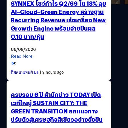
SYNNEX โชว์กำไร Q2/69 โต 18% ลุย
AI–Cloud–Green Energy สร้างฐาน
Recurring Revenue เร่งเครื่อง New
Growth Engine พร้อมจ่ายปันผล
0.10 บาท/หุ้น
06/08/2026
Read More
ทีมคอนเทนต์ BT
| 9 hours ago
ครบรอบ 6 ปี สำนักข่าว TODAY เปิด
เวทีใหญ่ SUSTAIN CITY: THE
GREEN TRANSITION ถกแนวทาง
ปรับตัวสู่เศรษฐกิจสีเขียวอย่างยั่งยืน