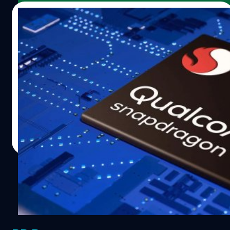
06/04/2022
ชิป Snapdragon ซีรีส์ 7 รุ่นใหม่ จะมาพร้อม
แกนซีพียู Cortex-A710 และ A510
Digital Chat Station ผู้รายงานข้อมูลข่าววงในจากประเทศจีน
ได้โพสต์ข้อมูลล่าสุดเกี่ยวกับชิปเซต Snapdragon ซีรีส์ 7 ตัว
ใหม่ของ Qualcomm
ปรีดี ฤกษ์วลีกุล
| 1583 days ago
Read More