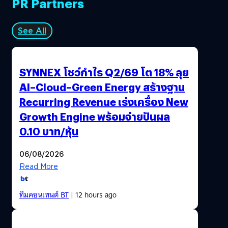
PR Partners
See All
SYNNEX โชว์กำไร Q2/69 โต 18% ลุย
AI–Cloud–Green Energy สร้างฐาน
Recurring Revenue เร่งเครื่อง New
Growth Engine พร้อมจ่ายปันผล
0.10 บาท/หุ้น
06/08/2026
Read More
ทีมคอนเทนต์ BT
| 12 hours ago