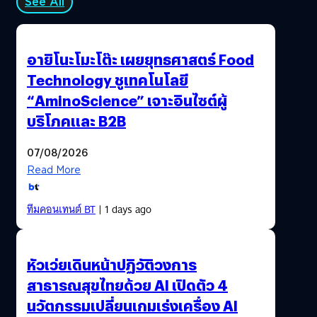
See All
Mazin ยืนยันแล้วว่า เอลลี่ยังคงเป็นเลสเบียนหรือรักรว่มเพศ
เหมือนเกมต้นฉบับ ซึ่งเขาหวังว่า ซีรีส์จะได้ไปสำรวจตัวตนของ
เธอในด้านนี้มากขึ้น)โจเอลต้องพาเอลลี่ข้ามเขตแดนอันตราย
อายิโนะโมะโต๊ะ เผยยุทธศาสตร์ Food
เพื่อพาเธอไปส่งถึงที่หมาย ซึ่งกลายเป็นการเดินทางที่ทั้งสอง
Technology ชูเทคโนโลยี
ต้องร่วมด้วยช่วยกันเพื่อรักษาตัวรอดไปจนถึงปลายทาง แม้
“AminoScience” เจาะอินไซต์ผู้
เท่าที่ฟัง ๆ ดู เนื้อหาของเกมที่จะถูกนำมาใช้ในหนังเรื่องนี้อาจ
ไม่ได้แปลกใหม่ แต่สิ่งที่ทำให้เกมเป็นที่กล่าวขวัญคือ ราย
บริโภคและ B2B
ละเอียดทางอารมณ์ที่ถูกถ่ายทอดผ่านผู้เล่นได้อย่างงดงาม
ซาบซึ้งกินใจอย่างที่ไม่เคยมีเกมไหนทำได้ก่อนหน้านี้ ถึงขนาด
07/08/2026
ที่นักวิจารณ์ยกให้เป็น…
Read More
ทีมคอนเทนต์ BT
| 1 days ago
หัวเว่ยเดินหน้าปฏิวัติวงการ
สาธารณสุขไทยด้วย AI เปิดตัว 4
นวัตกรรมเปลี่ยนเกมเร่งเครื่อง AI