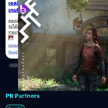
เอลลี่จะยังเป็นเลสเบียนใน The Last of Us
เกมที่ดีที่สุดของโลก ที่จะเป็นซีรีส์ใหม่ของ HBO
โดยทีมสร้าง Chernobyl
คอเกมน่าจะได้ดีใจอีกครั้งกับข่าวนี้ หากเป็นคนที่ชื่นชอบการ
จะได้เห็นวิดีโอเกมที่รักได้กลายมาเป็นหนังคนแสดงจริง
รายงานล่าสุดจาก The Hollywood Reporter เปิดเผยว่า
Craig Mazin ผู้สร้างมินิซีรีส์ชั้นเยี่ยมอย่าง Chernobyl ที่กวาด
มาแล้วทั้งรางวัลลูกโลกทองคำและรางวัลเอ็มมี จะหยิบเกม
Vinijphat Kanyapong
| 2347 days ago
ยอดฮิต The Last of Us มาทำเป็นซีรีส์ให้กับช่อง HBO โดยจะ
Read More
ร่วมอำนวยการสร้างและเขียนบทกับ Neil Druckmann ผู้
กำกับและมือเขียนบทของเกม เกม The Last of Us วาง
จำหน่ายครั้งแรกในปี 2013 มีฉากหลังเป็นโลกที่ล่มสลายจาก
เชื้อราที่ทำให้คนกลายเป็นซอมบี้คลุ้มคลั่งฆ่ากันเอง (สงสัยว่า
อยากสร้างเพราะสถานการณ์ Covid-19 หรือเปล่า?)
สหรัฐอเมริกาล่มสลาย ผู้ที่เหลือรอดใช้ชีวิตอย่างยากลำบาก
ภายใต้การควบคุมของกองกำลังทหาร หนังจะโฟกัสไปที่ความ
PR Partners
สัมพันธ์ของตัวละครระหว่าง"โจเอล" นักขนของเถื่อนวัยกลาง
The Last of Us
คนที่พยายามเอาชีวิตรอดกับ "เอลลี่" เด็กสาวที่เป็นกุญแจ
สำคัญอันจะนำไปสู่วิธีการรักษาโรคระบาดร้ายแรงนี้ (Craig