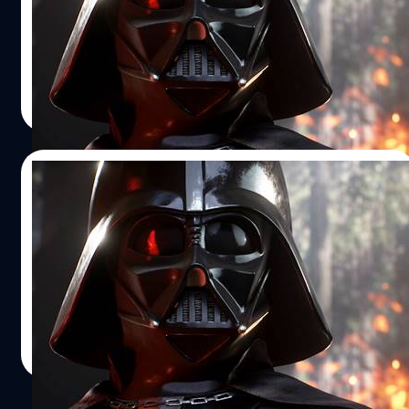
เพลย์เกมยิงมุมมองบุคคลที่ 3 และมุมมองบุคคลที่ 1 และเรา
PS4
ยังได้รับบทเป็นเจได Luke Skywalker สู้กับ Darth…
เครื่อง PS4 ร้อนแน่นอน
วงศกร ปฐมชัยวัฒน์
| 4114 days ago
Read More
18/04/2015
ตัวอย่างแรก เกม Star Wars Battlefront
ภาคใหม่บน PS4 XboxOne
ภาคใหม่มาแล้ว
วงศกร ปฐมชัยวัฒน์
| 4128 days ago
Read More