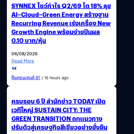
SYNNEX โชว์กำไร Q2/69 โต 18% ลุย
AI–Cloud–Green Energy สร้างฐาน
Recurring Revenue เร่งเครื่อง New
Growth Engine พร้อมจ่ายปันผล
0.10 บาท/หุ้น
06/08/2026
Read More
ทีมคอนเทนต์ BT
| 16 hours ago
ครบรอบ 6 ปี สำนักข่าว TODAY เปิด
เวทีใหญ่ SUSTAIN CITY: THE
GREEN TRANSITION ถกแนวทาง
ปรับตัวสู่เศรษฐกิจสีเขียวอย่างยั่งยืน