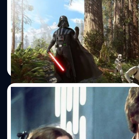
มาดูดวงดาวในเกม Star Wars Battlefront ที่
จะเปิดให้ผู้เล่นได้ทำสงครามอวกาศ
ก่อนเกมจะวางขาย มาดูกันว่ามีดาวกี่ดวงที่เราเลือกเล่นได้ใน
เบื้องต้นในเกม Star Wars Battlefront
วงศกร ปฐมชัยวัฒน์
| 3926 days ago
Read More
28/10/2015
ชมตัวอย่างใหม่เกม Star Wars Battlefront
เปิดตัว ฮันโซโล เจ้าหญิงเลอา และ พัลพาทีน
มาแล้วจ้าตัวอย่างใหม่ Star Wars Battlefront จากงานเกม
โชว์ที่ปารีส เปิด 3 ตัวละครใหม่เอี่ยม