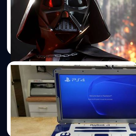
สมจริงราวกับชมภาพยนตร์
มาดูคลิปมหาสงครามอวกาศ ที่สร้างบนเครื่องเกมรุ่นใหม่ที่จัด
เต็มทั้งรูปแบบการเล่นและกราฟิก
วงศกร ปฐมชัยวัฒน์
| 4019 days ago
Read More
23/07/2015
ชม PS4 แบบพกพา ลายหุ่นกระป๋องจาก สตาร์
วอร์ส (ชมคลิปด้านใน)
เครื่อง PS4 แบบพกพาเล่นได้ทุกทีลาย R2-D2
วงศกร ปฐมชัยวัฒน์
| 4032 days ago
Read More