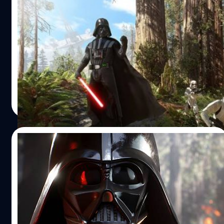
เทียบชัดๆกราฟิกเกมเทพ Star Wars
Battlefront บน PS4 XBoxOne และ PC
มาดูกันว่าภาพงามๆของเกม Star Wars Battlefront บนเครื่อง
เกมไหนจะสวยกว่ากัน
วงศกร ปฐมชัยวัฒน์
| 3951 days ago
Read More
07/10/2015
เปิดสเปคคอมขั้นต่ำของเกม StarWars
Battlefront สงครามอวกาศที่ภาพสวยที่สุด
มาดูกันว่าหากคุณอยากเล่นเกม StarWars Battlefront คง
ต้องได้เวลาอัพเกรด PC กันแล้ว