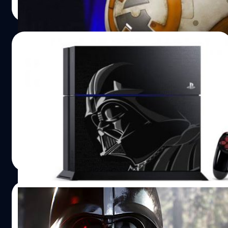
Read More
17/08/2015
เปิดตัว PS4 ลาย DarthVader พร้อมแถมเกม
ฟรี !!
พลังจะอยู่กับเครื่อง Playstation 4 พร้อมกับการมาของ Star
Wars Battlefront
วงศกร ปฐมชัยวัฒน์
| 4008 days ago
Read More
05/08/2015
ชมคลิปเกม สตาร์ วอร์ส บน PS4 XboxOne ที่