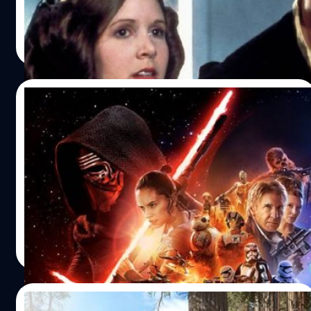
วงศกร ปฐมชัยวัฒน์
| 3936 days ago
Read More
19/10/2015
มาดูตัวอย่างยั่วน้ำลายของ Star Wars: The
Force Awakens ก่อนชมจริงอังคารนี้
มาแล้วโปสเตอร์ใหม่ Star Wars: The Force Awakens ที่
นอกจากจะงามแล้วยังมีตัวละครครบทั้งเก่าและใหม่
วงศกร ปฐมชัยวัฒน์
| 3945 days ago
Read More
13/10/2015