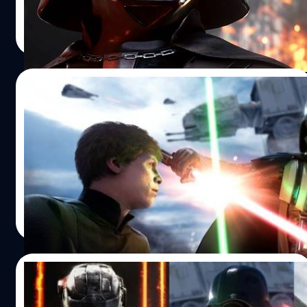
วงศกร ปฐมชัยวัฒน์
| 3957 days ago
Read More
06/10/2015
ชม ลุค สกายวอล์คเกอร์ ปะทะ ดาร์ธ เวเดอร์ ใน
เกม Star Wars Battlefront
มาดูศึกสายเลือดการต่อสู้ระหว่าง Jedi และ sith
วงศกร ปฐมชัยวัฒน์
| 3958 days ago
Read More
03/10/2015
ชม 8 อันดับเกมน่าเล่นที่จะออกปลายปีนี้มาดูกัน