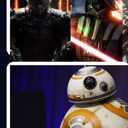
ว่ามีเกมอะไรบ้าง
มาดูกันว่า สิ้นปีนี้มีเกมอะไรน่าเล่นออกบ้าง แต่ที่แน่ๆแฟนเกม
กระเป๋าฉีกกันแน่นอน
วงศกร ปฐมชัยวัฒน์
| 3961 days ago
Read More
05/09/2015
หุ่นลูกบอลจากหนัง StarWars จะมาเป็นของ
เล่นที่ใช้สมาร์ทโฟนบังคับ !!
เมื่อหุ่นในภาพยนตร์สงครามอวกาศ กลายเป็นของจริงที่เรา
เล่นได้
วงศกร ปฐมชัยวัฒน์
| 3989 days ago