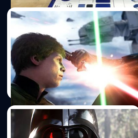
16/06/2015
ค่าย EA เปิดตัว 4 เกมเทพ MASS EFFECT ,
Need for Speed , Mirror’s Edge และ
StarWars
จากงาน E3 2015 ของค่าย EA ที่เปิดตัวเกมระดับเรือธงของ
ทางค่ายไล่ตั้งแต่เกม RPG สงครามอวกาศ MASS EFFECT
ANDROMEDA ภาคใหม่ล่าสุดที่ประกาศทำลง PS4 XBoxOne
และ PC แต่กำหนดออกเป็นปลายปี 2016 ซึ่งอีกนานกันเลย แต่
ที่ไม่ต้องรอนานคือเกมรถแข่ง Need For Speed ที่ประกาศลง
วงศกร ปฐมชัยวัฒน์
| 4070 days ago
คอนโซลและ PC วันที่ 3 พฤศจิกายนนี้
Read More
https://www.youtube.com/watch?v=uG8V9dRqSsw
https://www.youtube.com/watch?v=Y5wssYZHVWc ต่อ
ด้วยเกมวิ่งสู้ฟัด Mirror’s Edge ที่จะกลับมาวิ่งในรูปแบบมุม
02/05/2015
มองบุคคลที่ 1 สิ่งที่เพิ่มมากในภาคนี้คือเกมผสมกับแนว Open
World กำหนดออก 23 กุมภาพันธ์ ปีหน้าแล้ว สุดท้ายกับ
เตรียมเครื่องร้อนเกม Star Wars
ตำนานสงครามแห่งดวงดาว Star Wars Battlefront ที่เปิดเกม
Battlefront ภาคใหม่จะรีดพลังทั้งหมดของ