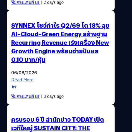
ทีมคอนเทนต์ BT
| 2 days ago
SYNNEX โชว์กำไร Q2/69 โต 18% ลุย
AI–Cloud–Green Energy สร้างฐาน
Recurring Revenue เร่งเครื่อง New
Growth Engine พร้อมจ่ายปันผล
0.10 บาท/หุ้น
06/08/2026
Read More
ทีมคอนเทนต์ BT
| 3 days ago
ครบรอบ 6 ปี สำนักข่าว TODAY เปิด
เวทีใหญ่ SUSTAIN CITY: THE