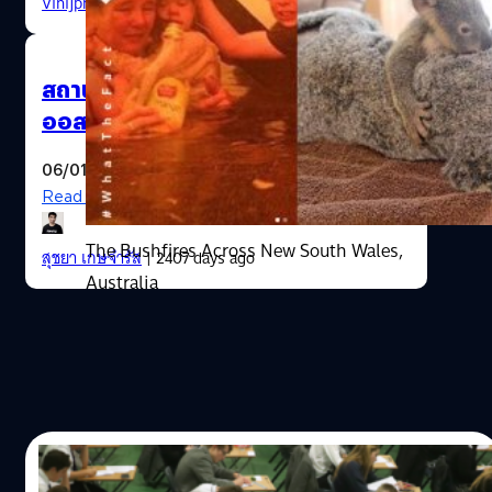
Vinijphat Kanyapong
| 2404 days ago
สถานการณ์ล่าสุด วิกฤตไฟป่า
ออสเตรเลีย เลวร้ายกว่าที่คิด
06/01/2020
Read More
The Bushfires Across New South Wales,
สุชยา เกษจำรัส
| 2407 days ago
Australia
03/04/2019