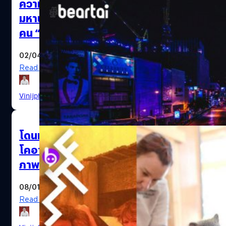
ความว่างเปล่าที่สวยงาม: เยี่ยมชม
มหานครทั่วโลกที่ไร้ความวุ่นวาย เมื่อ
คน “อยู่บ้านหยุดเชื้อ”
02/04/2020
Read More
Vinijphat Kanyapong
| 2320 days ago
โดนหลอกไม่รู้ตัว…เมื่อภาพน้อลจิงโจ้-
โคอาล่าจากเหตุไฟป่าออสเตรเลีย เป็น
ภาพจากเหตุการณ์อื่น!
08/01/2020
Read More
The Great Empty Covid-19 Bangkok