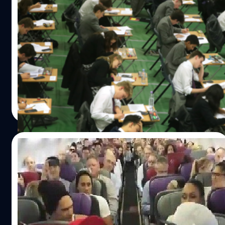
ปฏิรูปการศึกษา! ครูใหญ่ใน Sydney ยื่นเสนอ
ให้ผู้สอบใช้อินเทอร์เน็ทระหว่างการสอบเข้า
มหาลัยได้
เราคงปฏิเสธไม่ได้ว่าช่วงเวลาเตรียมสอบเข้ามหาวิทยาลัยขอ
เด็ก ม. ปลาย เป็นช่วงเวลาที่มีความเครียด และ ความกดดันสูง
มาก เด็กทุกคนจะทุมเทเวลาไปกับการเตรียมตัวเข้าสอบ เพื่อที่
จะใช้ความรู้ความสามารถที่สะสมมาได้เต็มที่ทันทีที่สัญญาณ
ทำข้อสอบในสนามสอบดัง แต่สำหรับที่เด็กที่ Sydney มันจะไม่
Natnaree TK
| 2685 days ago
เป็นเช่นนั้นอีกแล้ว ครูใหญ่จากโรงเรียนหญิงล้วน Kambala
Read More
เสนอแนวทางใหม่ในการสอบเด็กเข้ามหาวิทยาลัยโดยการ
อนุญาตให้นักเรียนสามารถใช้อินเทอร์เน็ทในการทำข้อสอบได้
ด้วย ก่อนหน้านี้กฏการสอบทั่วไปจะไม่อนุญาตให้นักเรียนนำ
03/04/2014
อุปกรณ์สื่อสารใดๆ เข้าในห้องสอบได้ แต่ Shane Hogan
ยืนยันว่าระบบการสอบ HSC (เหมือนระบบสอบเข้า
จะเกิดอะไรขึ้นเมื่อคณะนักแสดง The Lion
มหาวิทยาลัยของบ้านเรา) ควรจะได้รับการปรับปรุง ไปตามรูป
King ขึ้นเครื่องบินพร้อมกันทั้งคณะ ?
แบบให้เข้ากับยุคสมัย พร้อมกับกล่าวว่า หากเราต้องการ
ทดสอบความสามารถของเด็กๆ เราก็ควรจะให้พวกเขาได้ใช้
มีประเด็น viral เกิดขึ้นที่ประเทศออสเตรเลีย เมื่อคณะนัก
เครื่องมือที่พวกเขาจะสามารถใช้ได้ในการทำงานจริงๆ ด้วย
แสดงละครเวที The Lion King ขึ้นเครื่องบินพร้อมกันทั้งคณะ
การเตรียมตัวอ่านบทความก่อนเข้าห้องสอบมันไม่ได้เกี่ยวข้อง