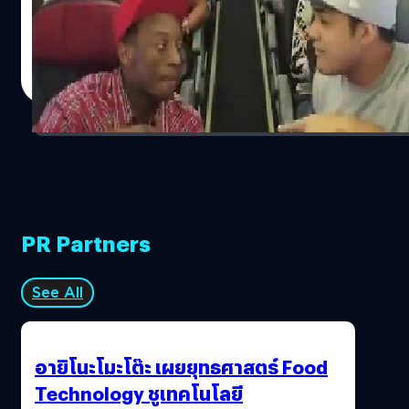
ไม่ใช่ flash mob แต่เป็นการร้องประสานเสียงกันสดๆในเพลง
กับการเรียนการสอน หรือจุดประสงค์ในการสอบเลย และการ
"Circle of Life" สดๆบนเครื่อง เหตุการณ์เกิดบนเครื่องบินที่
สอบในปัจจุบัน มันกลับกลายเป็นการแข่งขันเพื่อแย่ชิงที่นั่งใน
บริสเบน เมื่อคณะนักแสดงเตรียมนั่งเครื่องบินกลับไป ซิดนีย์
DHANES KAEWMANEE
| 4511 days ago
มหาวิทยาลัยเท่านั้น การใช้อินเทอร์เน็ทจะทำให้พวกเขา
เป็นการร้องประสานเสียงสดที่น่าตื่นตาตื่นใจมากครับ ลองชม
Read More
สามารถหาข้อมูลและเขียนคำตอบที่ดีที่สุดออกมาได้ เมื่อ
กันดู http://www.youtube.com/watch?v=wgSLxl1oAwA
เทียบกับการทำงานจริง การนำข้อมูลในหัวออกมาใช้อาจไม่ได้
ที่มา: nj
งานที่ดีเท่าการหาข้อมูลจากอินเทอร์เน็ท นอกจากนี้ Shane
Hogan ยังเสนอในปฏิรูปการศึกษาโดยในนักเรียนเลือกเรียน
วิชาที่ตนเองสนใจในเชิงลึก แทนที่จะเรียนเป็น 10 วิชา แต่ไม่
ได้ถนัดสักวิชา แล้วคุณละคิดเห็นอย่างไรกับระบบการศึกษา
แบบนี้? อ้างอิง
PR Partners
See All
อายิโนะโมะโต๊ะ เผยยุทธศาสตร์ Food
Technology ชูเทคโนโลยี