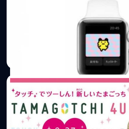
เกมส์สุดฮิตในอดีตอย่าง “ทามาก็อตจิ” พร้อม
ให้โหลดเล่นบน Apple Watch แล้ว
"ทามาก็อตจิ"จะกลับมาสร้างความสนุกสนานอีกครั้งให้กับคุณ
บน Apple Watch
DHANES KAEWMANEE
| 4120 days ago
Read More
12/07/2014
ทามาก็อตจิอัพเกรดพ่วงเทคโนโลยี NFC ใช้กับ
สมาร์ทโฟนได้ จ่อวางขาย ก.ย. นี้
หลังจากเคยสร้างปรากฏการณ์ฮอตฮิตในบ้านเราในช่วงยุค 90
ที่เด็กทุกคนต้องมีเจ้าสัตว์เลี้ยงคอมพิวเตอร์นี้ไว้คนละเครื่อง