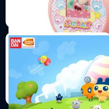
ตรวจจับนิ้วที่สามารถจิ้มเข้าไปในเครื่องให้เหมือนสัมผัสสัตว์
เลี้ยงได้จริง ๆ
ทีมคอนเทนต์ BT
| 1891 days ago
Read More
24/11/2017
เกม “ทามาก็อตจิ” เตรียมเปิดตัวใน iOS และ
Android พร้อมด้วยโหมด AR
ทามาก็อตจิ (Tamagotchi) เกมสัตว์เลี้ยงดิจิทัลในตำนาน
กำลังจะกลับมาอีกครั้งในรูปแบบเกม iOS และ Android โดย
มีชื่อว่า "My Tamagotchi Forever"
ปรีดี ฤกษ์วลีกุล
| 3179 days ago
Read More