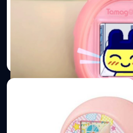
Bandai เปิดตัวนาฬิกา Tamagotchi Smart
ฉลองครบรอบ 25 ปี
Tamagotchi หรือเครื่องเล่นเกมสัตว์เลี้ยงแบบพกพารูปทรงไข่
ที่วัยรุ่นสมัยก่อนรู้จักกันดี ในปีนี้เนื่องจากเกมมีอายุครบ 25 ปี
แล้ว ทาง Bandai จึงเปิดตัว Tamagotchi Smart เพื่อเฉลิม
ฉลองครับ
กรณ์รัฐภาส ธนวัตไชยศรี
| 1875 days ago
Read More
04/06/2021
‘Punirunes’ ทามาก็อตจิสัตว์เลี้ยงเสมือนจริง
จิ้มนิ้วสัมผัสได้
‘Punirunes’ ของเล่นชิ้นใหม่จากบริษัททาการะ โทมี่ (Takara
Tomy) มีหน้าตาคล้ายทามาก็อตจิ แต่มาพร้อมระบบเซ็นเซอร์