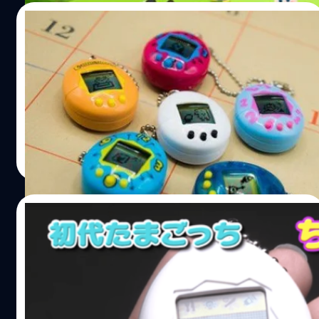
11/10/2017
ทามาก็อตจิ เตรียมวางขายนอกญี่ปุ่น
พฤศจิกายน นี้
Tamagotchi เตรียมวางขายนอกญี่ปุ่นแล้วจ้า
วงศกร ปฐมชัยวัฒน์
| 3224 days ago
Read More
11/04/2017
รีเทิร์นไอเทม จากยุค90’s ทามาก็อตฟื้นคืนชีพ
แล้ว !!
หากคุณเป็นเด็กยุค 90's เมื่อราว ๆ 20 ปี ก่อน ในยุคนั้นคงไม่มี
ใครไม่รู้จักไอเทมยอดฮิต ทามาก็อต สัตว์เลี้ยงมือถือที่ไม่มี