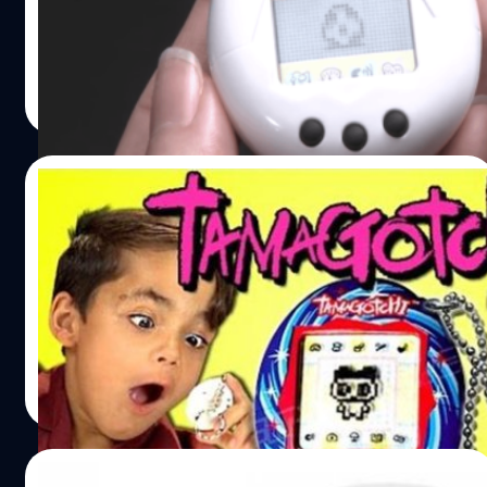
ถือว่าเชยสุด ๆ แม้เก่าไปใหม่มา ปัจจุบันเทคโนโลยีก้าวหน้าจึง
มีอุปกรณ์สร้างความสนุกสนาน หรือเกมต่าง ๆ เข้ามาแทนที่
ทามาก็อต จึงหายและถูกลืมไปในที่สุด.... ล่าสุด 'Bandai'ผู้
Kaewta Parnmongkon
| 3406 days ago
ผลิตของเล่นสัญชาติญี่ปุ่น ได้เปิดตัวสัตว์เลี้ยงมือถือ ย้อน
Read More
ความทรงจำในวัยเด็ก ซึ่งมาพร้อมกับสัญลักษณ์ 6 ตัวแสน
คลาสสิค ที่เด็กในยุค 90 น่าจะคุ้นหน้าคุ้นตาเป็นอย่างดี แตก
ต่างกันตรงที่มีขนาดเพียงครึ่งหนึ่งของทามาก็อตต้นฉบับ มี
05/12/2015
การอัพเดทเวอร์ชันใหม่ ซึ่งมีอักขระและฟังก์ชันที่ต่างจากเดิม
และแน่นอนว่าในทันทีที่มีการผลิตออกมาวางจำหน่ายอีกครั้งก็
จะเกิดอะไรขึ้นเมื่อเด็กรุ่นใหม่มาเล่น “ทามา
ขายหมดอย่างรวดเร็ว ย้อนไปเมื่อปี 2539 มีการเปิดตัว ทามา
ก็อต” สัตว์เลี้ยงของเล่นในตำนาน
ก็อต ในประเทศญี่ปุ่น ซึ่งเป็นของเล่นที่ได้รับความนิยมอย่าง
รวดเร็ว จนกระทั่งแพร่กระจายไปสู่โลกตะวันตก วางขายใน
มาดูกันว่าเด็กยุค ios มาเจอของเล่นยุค 90 จะเป็นอย่างไร
สหรัฐฯและยุโรปในปี 2540 ที่มา mashable.com
วงศกร ปฐมชัยวัฒน์
| 3900 days ago
Read More
28/04/2015