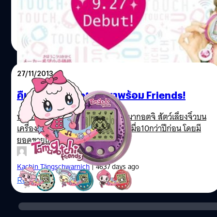
มาวันนี้ ทามาก็อตจิได้เตรียมอัพเกรดใหม่อีกครั้งแล้ว
ณัฐพันธ์ ส่งวิรุฬห์
| 4410 days ago
Read More
27/11/2013
คืนชีพ Tamagotchi มาพร้อม Friends!
หลายๆคนคงจะจำกันได้กับ เจ้าทามากอตจิ สัตว์เลี้ยงจิ๋วบน
เครื่องเล่นเล็กๆรูปไข่ ที่ดังไปทั่วโลกเมื่อ10กว่าปีก่อน โดยมี
ยอดขายเกือบ 80 ล้านเครื่อง
Kachin Tängschwarnich
| 4637 days ago
Read More