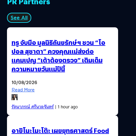
PR Partners
See All
ทรู จับมือ มูลนิธิถันยรักษ์ฯ ชวน “โอ
ปอล สุชาตา” ควงคุณแม่ส่งต่อ
แคมเปญ “เต้าต้องตรวจ” เติมเต็ม
ความหมายวันแม่ปีนี้
10/08/2026
Read More
รัตนาภรณ์ ศรีนวลจันทร์
| 1 hour ago
อายิโนะโมะโต๊ะ เผยยุทธศาสตร์ Food