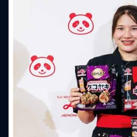
ผู้บริโภค ท่ามกลางการเติบโตของตลาด Health & Wellness ในประเทศไท
บาท หรือคิดเป็นสัดส่วนราว 8% ของผลิตภัณฑ์มวลรวมในประเทศ (GDP
ความรู้หลักรูปแบบผลิตภัณฑ์ / โซลูชันกลุ่มเป้าหมายหลักNutrition
ประโยชน์จากกรดอะมิโน)aminoVITAL, AminoNITE,