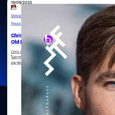
19/09/2020
Vinijphat Kanyapong
| 2148 days ago
Read More
Chris Pine และ Thandie Newton หวนมาเล่นหนังสา
Old Knives
Chris Pine อาจจะมีประสบการที่ไม่ค่อยดีนักตอนเล่นหนังสายลับเป็นยอ
ในการรีเมกรอบก่อนฉบับล่าสุดที่กลายเป็นซีรีส์ไปแล้ว ใน Jack Ryan:
บน Netflix ตอนนี้) หรือในหนังสายลับผสมโรแมนติกอย่าง This Mean
ทางด้านรายได้ไปอย่างมากมาย แต่ในหนังเรื่องใหม่นี้อาจจะประสบคว
Thandie Newton นางเอกในหนังสายลับที่ประสบความสำเร็จ Mission
ดังอีกครั้งกับซีรีส์ Westworld มาประกบคู่ด้วย ทั้งคู่เตรียมรับบทนำ
นิยายในชื่อเดียวกันของ Olen Steinhauer ที่จะรับหน้าที่เขียนบทใน
กำกับของ Janus Metz ผู้กำกับสายซีรีส์จาก ZeroZeroZero ของ Amazo
True Detective มาแล้ว All the…