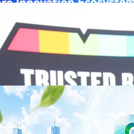
ธารณสุขอย่างรวดเร็ว หัวเว่ยมีประสบการณ์ตรงจากการพัฒนาแพลตฟอร์ม
ต่โครงสร้างพื้นฐานด้านคอมพิวติงไปจนถึงโซลูชัน AI สำหรับผู้ป่วย บุคลากร
พยาบาล ซึ่งได้พิสูจน์ผลสำเร็จแล้วในโรงพยาบาลชั้นนำอย่างโรงพยาบาล
/69 โต 18% ลุย AI–Cloud–Green Energy สร้างฐาน
วามร่วมมือระหว่างหัวเว่ยกับพันธมิตรไทยในวันนี้จะช่วยผลักดันวิสัยทัศน์…
ร่งเครื่อง New Growth Engine พร้อมจ่ายปันผล 0.10
จำกัด (มหาชน) หรือ SYNNEX โชว์ผลการดำเนินงานแข็งแกร่ง กำไรสุทธิ
องปี 2569 เติบโต 17.8% และ 17.7% จากช่วงเดียวกันของปีก่อน สูงกว่าการ
ัญ พร้อมประกาศจ่ายเงินปันผลระหว่างกาล 0.10 บาทต่อหุ้น โดยกำหนดวันที่
ี่ 19 สิงหาคม 2569 และกำหนดจ่ายเงินปันผลวันที่ 2 กันยายน 2569 นางสาวสุ
่บริหาร บริษัท ซินเน็ค (ประเทศไทย) จำกัด (มหาชน) เปิดเผยว่า ในช่วงครึ่งปี
Business Transformation อย่างต่อเนื่อง ผ่านการยกระดับจากผู้จัดจำหน่าย
Infrastructure Platform เพื่อรองรับการเติบโตของเศรษฐกิจ AI โดยมุ่งเพิ่ม
 ควบคู่กับการขยายเครือข่ายพันธมิตรเทคโนโลยีระดับโลก…
าว TODAY เปิดเวทีใหญ่ SUSTAIN CITY: THE GREEN
รับตัวสู่เศรษฐกิจสีเขียวอย่างยั่งยืน
ำนักข่าว TODAY จัดงาน SUSTAIN CITY: THE GREEN TRANSITION เวทีแลก
ี่ยนผ่านสู่เศรษฐกิจและสังคมสีเขียว พร้อมนำเสนอแนวทางที่สามารถนำไป
ภาครัฐ ภาคธุรกิจ และผู้เชี่ยวชาญในหลากหลายสาขา ผ่านประเด็นสำคัญว่า