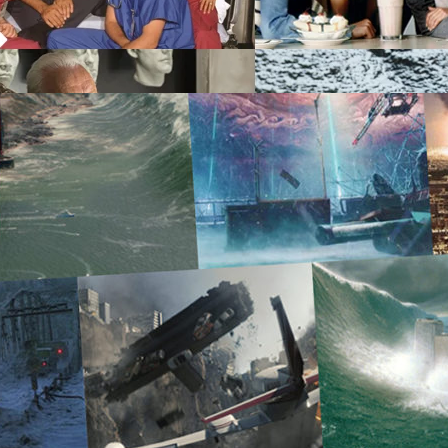
างโทรทัศน์ หรือสตรีมมิงให้ดูผ่านบริการออนไลน์ในยุคหลัง ที่การขับเคี่ยว
days ago
 Disney+ ก็เป็นไปอย่างเข้มข้น วันนี้ What the Fact ขอนำเสนอ 10 อันดับซี
ีวูด) ที่ใช้ทุนสร้างมากที่สุดนับจนถึงปัจจุบัน อันดับ 10 Friends จำนวนทุนสร้าง
ีซันที่ฉาย: 10 ซีซัน (1994-2004) ผู้จัด/ผู้สร้าง: David Crane (Producer-
Producer-Grace and Frankie) ช่องโทรทัศน์ที่ออกอากาศ/สตรีมมิง: NBC นัก
 ที่ต้องดูก่อนตาย (พร้อมเรื่องที่ดูได้แล้วบน Netflix)
 ทั้งการสัญจรไปมา ทำให้ถนนโล่ง ร้านรวงต่าง ๆ ปิดให้บริการ ผู้คนกักตุน
นังหายนภัยหรือหนัง "โลกแตก" หลายเรื่องที่เราเคยดูกันมา อย่างที่ไม่นึกว่า
ยุคสมัยที่ไวรัส Covid-19 ครองเมืองนี้เอง วันนี้ What the Fact เลยจะขอมานำ
Films
องดูก่อนตาย" หลายเรื่องทำให้เราเห็นวิธีการเอาตัวรอด แก้ปัญหาใน
ให้มนุษย์รักสามัคคีช่วยเหลือกัน (ที่ถ้าไม่เกิดวิกฤติก็คิดไม่ได้!) กับหนัง
days ago
ายเรื่องก็มาแบบปะเหมาะกับสถานการณ์ในตอนนั้น เช่น Deep Impact (1998)
าฉายในช่วงเข้าสู่สหัสวรรษใหม่ ที่ก็มีคำนายจากที่ต่าง ๆ ว่าโลกจะแตกบ้าง ถึง
 Y2K ระบบคอมพิวเตอร์กลับไปนับเป็นปี 1900 ใหม่) บ้าง พอถัดมา 2012
ถึงกำหนดตามคำทำนายของชาวมายันว่าโลกจะแตก ซึ่งเรา ๆ ท่าน ๆ ก็ยังอยู่
ุดในยุคสมัยของเรา เรื่องที่ดูได้แล้วบน…