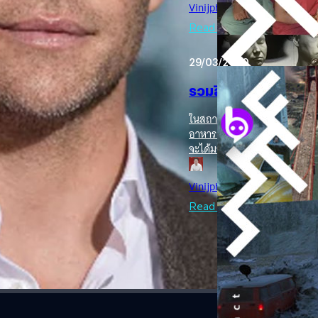
โรงภาพยนตร์แต่ฉายให้ชมฟรี ๆ ท
Vinijphat Kanyapong
| 2291 
ของซีรีส์ของ Netflix, HBO และ
รีส์ทางโทรทัศน์ (เฉพาะฝั่งฮอลล
Read More
ต่อตอน: 10 ล้านเหรียญฯ จำนวนซ
Episodes), Marta Kauffman (
29/03/2020
แสดง:…
รวมลิสต์หนัง “โลกแตก”
ในสถานการณ์ที่แทบจะปิดประเทศ
อาหาร ภาพเหล่านี้ปรากฎอยู่ในห
จะได้มาเห็นกับตาเข้าจริง ๆ ใน
Black Lives Matter 
เสนอหนังหายนภัยโลกแตกที่ "ต้
สถานการณ์วิกฤติ หลายเรื่องก็สอน
Vinijphat Kanyapong
| 2322 
หายนะล้างโลกทั้งหลายนั้น หล
หรือ Armageddon (1999) ที่เข้
Read More
คราวต้องกลับไปยุคหิน (เพราะ
(2009) ก็เข้าฉายในช่วงใกล้จะ
รอดมาจนถึงเจอไวรัสร้ายแรงที่ส