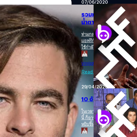
07/06/2020
รวมหนังตีแผ่การเหยียด
น้ำตาให้ “คนผิวดำ”
ท่ามกลางกระแส #BlackLivesMa
แอฟริกัน-อเมริกันหรือคนผิวดำ 
ยลับอีกครั้ง ใน All the
ใช้กำลังเข้าจับกุมอย่างเกินสมค
ประวัติศาสตร์สหรัฐอเมริกามาตั
ไปสู่การเลิกทาสโดยผู้นำที่ยิ่งใ
ดนักวิเคราะห์สายบู๊อย่าง Jack Ryan
Vinijphat Kanyapong
| 2251 
มนุษย์ก็ดูจะไม่ได้เรียนรู้ถึง
 Shadow Recruit (2014) (มีให้ชมแล้ว
จนถึงปัจจุบัน ซึ่งเหตุการณ์
Read More
 Wars (2012) เพราะทั้งสองล้มเหลว
คุณภาพ (ส่วนใหญ่แล้วสร้างจากเร
ามสำเร็จ เพราะได้นางเอกเป็น
หนังที่ได้รางวัลภาพยนตร์ยอดเย
: Impossible II (2000) และกลับมา
29/04/2020
Crash และ Driving Miss Daisy)
ใน All the Old Knives ดัดแปลงจาก
ให้ชมเพื่อเข้ากับสถานการณ์ไปไ
10 อันดับซีรีส์ทุนสร้
ฉบับภาพยนตร์เองด้วย และจะเป็นผลงาน
ทางไปทั่วตอนใต้ของอเมริกาด้วย
n และซีรีส์นักสืบสุดเข้มข้นอย่าง
ต้องมาเป็นคนขับรถให้ “ดอน เช
ในเวลาที่หลายคนต้องกักตัวแล
ดนตรี สิ่งเดียวที่นำทางทั้งคู่
นี้ ก็อาจถือเป็นช่วงเวลาที่ดีสำห
แห่งสีผิว ภัยอันตรายต่าง ๆ…
หยิบขึ้นมาดูเลย สำหรับซีรีส์ฟา
หลายเรื่องก็ใช้ทุนสร้าง นักแ