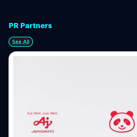
PR Partners
See All
07/08/2026
ทีมคอนเทนต์ BT
| 1 hours ago
Read More
อายิโนะโมะโต๊ะ เผยยุทธศาสตร์ Food Technology 
“AminoScience” เจาะอินไซต์ผู้บริโภคและ B2B
บริษัท อายิโนะโมะโต๊ะ (ประเทศไทย) จำกัด จัดงาน The Heartbeat b
แนวคิดการดำเนินธุรกิจและการพัฒนาผลิตภัณฑ์ที่ขับเคลื่อนด้วยเท