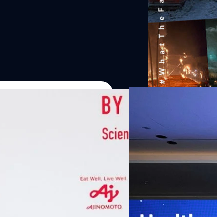
The Highest Budget
Series
07/08/2026
Apocalypse Films
หัวเว่ยเดินหน้าปฏิวัต
เกมเร่งเครื่อง AI เพื
กรุงเทพฯ, 7 สิงหาคม 2569 — 
Thailand Digital & AI Summi
ชูเทคโนโลยี
พันธมิตรด้านเทคโนโลยีจากไท
ปัญญาประดิษฐ์ (AI) พร้อมประ
ประเทศอย่างเป็นทางการ นายปี
y “AminoScience” ร่วมเปิดเผย
ทีมคอนเทนต์ BT
| 5 hours ag
เว่ย เทคโนโลยี่ จำกัด ได้กล่าว
คโนโลยีทางอาหาร และข้อมูลพฤติกรรม
สาธารณสุขไทย และบทบาทของเท
Read More
ประชาชนได้อย่างทั่วถึงมากขึ้น 