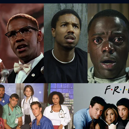
สีผิว #BlackLivesMatter ที่ดูแล้วจะเข้าใจและเสีย
tter ที่เป็นความขัดแย้งระลอกใหม่ของอเมริกันชนฝั่งคนผิวขาว และฝั่งคน
ที่มีจุดเริ่มต้นมาจากการเสียชีวิตของ George Floyd พลเมืองผิวดำที่ถูกตำรวจ
วรจนเสียชีวิต เหตุการณ์ความขัดแย้งของคนต่างสีผิวและต่างเชื้อชาติอยู่คู่กับ
้งแต่ยุคสงครามกลางเมือง (ปี 1861-1865) หรือที่รู้จักกันในนามสงครามที่นำ
หญ่ที่สุดของสหรัฐฯ คนหนึ่งชื่อ Abraham Lincoln แต่นับตั้งแต่นั้นมาร้อยกว่าปี
days ago
คุณค่าของความสูญเสีย และยังเดินซ้ำรอยเดิมในการแบ่งพรรคพวกเข้าห้ำหั่นกัน
การปะทะกันมากมายของสองกลุ่มชนก็กลายมาเป็นวัตถุดิบในการสร้างหนัง
ื่องจริง) ที่ถ้านับดูตามลิสต์ของหนังตีแผ่การเหยียดสีผิวที่จะแนะนำนี้ก็มี
ี่ยมของเวทีออสการ์ถึง 5 เรื่อง (Green Book, Moonlight, 12 Years a Slave,
 รวมถึงได้เข้าชิงสาขาภาพยนตร์ยอดเยี่ยมอีกเพียบ มีเรื่องอะไรบ้างที่อยาก
ล่ดูกันเลย GREEN BOOK (2018) สองคู่หูต่างขั้วที่จับผลัดจับผลูตระเวนเดิน
าง “แพงที่สุด” ตลอดกาล: Game of Thrones ไม่ใช่อันดับ 1
กัน “โทนี่ ลิป” ขาใหญ่เชื้อสายอิตาเลียน-อเมริกันจากย่านบรองซ์ในนิวยอร์ก
อร์ลีย์” นักเปียโนคลาสสิคผิวสีระดับโลก ระหว่างที่เขาออกเดินสายแสดง
ะ Work from Home อยู่บ้านในช่วงการแพร่ระบาดของเชื้อไวรัสโควิด-19 แบบ
คือ “สมุดปกเขียว” ที่บอกสถานที่ที่เป็นมิตรกับคนผิวดำ พวกเขาต้องฝ่าทั้งกำแพง
รับเก็บตกซีรีส์หลายเรื่องที่ถ้าไม่ว่างหรือไม่มีโอกาสอยู่บ้านนาน ๆ ก็อาจไม่ได้
กฝั่งตะวันตกอย่างฮอลลีวูดก็มีให้เลือกดูหลายยุค รวมแล้วนับพันเรื่อง และ
สดง และทีมงานระดับเดียวกันกับภาพยนตร์ฟอร์มยักษ์ แตกต่างก็แค่ไม่ได้ฉายใน