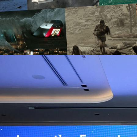
 Cost
ิวงการสาธารณสุขไทยด้วย AI เปิดตัว 4 นวัตกรรมเปลี่ยน
่อการแพทย์ในประเทศไทย
หัวเว่ย จัดงาน “Huawei AI+ Healthcare Summit” ภายใต้งาน Huawei
t 2026 รวมผู้นำด้านนโยบายสาธารณสุข ผู้บริหารโรงพยาบาลชั้นนำ และ
ยและจีน ร่วมขับเคลื่อนอนาคตของระบบสาธารณสุขไทยด้วยนวัตกรรมและ
กาศความร่วมมือครั้งสำคัญเพื่อยกระดับ Healthcare Ecosystem ของ
เตอร์ จาง ประธานกลุ่มธุรกิจการศึกษาและสาธารณสุขต่างประเทศ บริษัท หัว
o
ถึงความมุ่งมั่นของหัวเว่ยในการสนับสนุนการเปลี่ยนผ่านสู่ยุคดิจิทัลของระบบ
คโนโลยี AI ในการยกระดับคุณภาพการให้บริการทางการแพทย์ให้เข้าถึง
ภายใต้แนวคิด “AI for Health, Health for All” “วันนี้ปัญญาประดิษฐ์กำลังเข้า