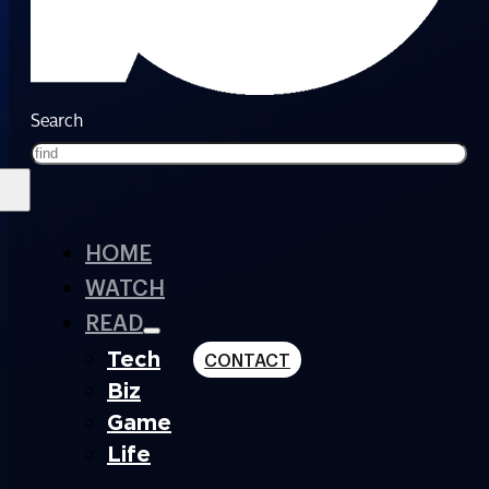
Search
HOME
WATCH
READ
Tech
CONTACT
Biz
Game
Life