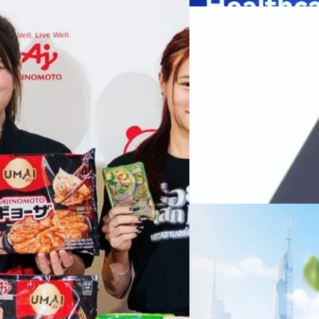
ย ซึ่งมีมูลค่ามากกว่า 1.5 ล้านล้าน
มาเปลี่ยนแปลงอุตสาหกรรมสา
06/08/2026
) กลุ่มธุรกิจเทคโนโลยีและองค์
ข้อมูลสุขภาพแบบครบวงจร ตั้งแ
ทางการแพทย์ และผู้บริหารโรง
 & Well-beingAminoScience (การใช้
SYNNEX โชว์กำไร Q2
หลายแห่งในจีน เราเชื่อมั่นว่าค
Recurring Revenue เ
บาท/หุ้น
บริษัท ซินเน็ค (ประเทศไทย) 
ไตรมาส 2 และงวด 6 เดือนแรกข
เติบโตของรายได้อย่างมีนัยสำค
ไม่ได้รับสิทธิปันผล (XD) วันท
ธิดา มงคลสุธี ประธานเจ้าหน้าที
ทีมคอนเทนต์ BT
| 1 days ago
แรกบริษัทเดินหน้าขับเคลื่อน 
สินค้าไอที สู่การเป็น Digital 
Read More
สัดส่วนธุรกิจที่มีมูลค่าเพิ่ม
06/08/2026
ครบรอบ 6 ปี สำนักข่
TRANSITION ถกแนวทางป
เนื่องในโอกาสครบรอบ 6 ปี ส
เปลี่ยนมุมมองเกี่ยวกับการเปล
ประยุกต์ใช้ได้จริง จากผู้แทน