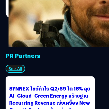
ปรีดี ฤกษ์วลีกุล
| 1007 days ago
Read More
PR Partners
See All
SYNNEX โชว์กำไร Q2/69 โต 18% ลุย
AI–Cloud–Green Energy สร้างฐาน
Recurring Revenue เร่งเครื่อง New