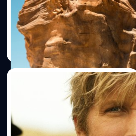
Taylor Swift แล้วร้องไห้ ในตัวอย่างใหม่ ‘The
Fall Guy’
นักบู๊ Ryan Gosling ฟังเพลงแม่ Taylor Swift บนรถแล้ว
ร้องไห้ ในตัวอย่างใหม่ ‘The Fall Guy’
ประภาส อยู่เย็น
| 906 days ago
Read More
03/11/2023
ตัวอย่างแรก ‘The Fall Guy’ : หนังแอ็กชัน
คอมเมดี้ของผู้กำกับ Bullet Train ได้ Ryan
Gosling รับบทนำคู่กับ Emily Blunt
Universal ได้ปล่อยตัวอย่างแรกของ 'The Fall Guy' ภาพ
ยนตร์แอ็กชันคอมเดมี้ล่าสุดที่ดัดแปลงมาจากซีรีส์ในชื่อ
เดียวกันที่ฉายระหว่างปี 1981 - 1986