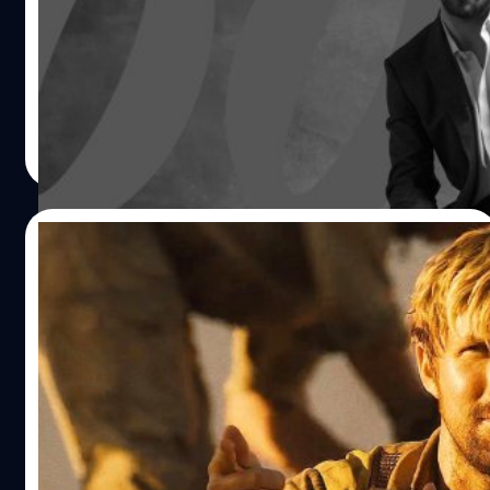
สยบข่าวลือ! แอรอน เทย์เลอร์-จอห์นสัน Aaron Taylor-
Johnson ยังไม่เจรจารับบท James Bond คนใหม่ เจ้าตัวเผย
ตอนนี้สนใจแต่บทบาทของตัวเอง แต่แง้มไม่ปฏิเสธ
ประภาส อยู่เย็น
| 867 days ago
Read More
15/03/2024
‘The Fall Guy’ เป็นหนึ่งในหนังของ Ryan
Gosling ที่ได้คะแนนสูงสุดบน Rotten
Tomatoes
Rotten Tomatoes ได้เปิดเผยคะแนนวิจารณ์ของ 'The Fall
Guy' โดยได้ไปในระดับ "สดใหม่" ถึง 90% จากนักวิจารณ์
จำนวน 30 คน
ปรีดี ฤกษ์วลีกุล
| 874 days ago