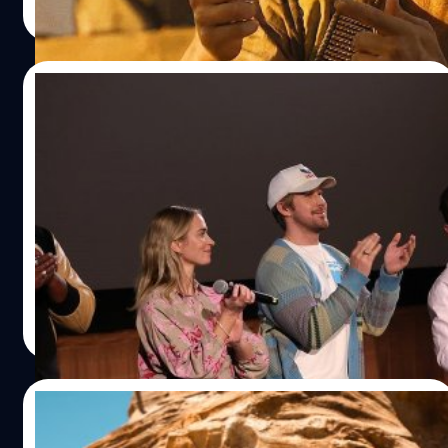
Read More
15/03/2024
สตันท์แมนของ Ryan Gosling ทำ “สถิติโลก”
จากฉากรถพลิกคว่ำสุดระทึกใน ‘The Fall
Guy’
ไรอัน กอสลิง ได้กล่าวชื่นชมเหล่าสตันท์แมนที่ทุ่มเทให้การ
ถ่ายทำภาพยนตร์อย่างเต็มที่ โดยเฉพาะ โลแกน ฮอลลาเดย์ ที่
ทำลายสถิติโลกไป
ปรีดี ฤกษ์วลีกุล
| 874 days ago
Read More
12/02/2024
นี่แหละชายแทร่ Ryan Gosling ฟังเพลงแม่