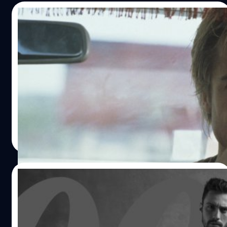
09/04/2024
David Leitch บ้าดาราจนได้เรื่อง ได้เป็นสตันต์
ให้ Brad Pitt ในหนัง ‘The Mexican’ แต่ดันขับ
รถชนรถจนถูกไล่ออก
เดวิด ลิตช์ (David Leitch) บ้าดาราจนได้เรื่อง ได้เป็นเป็นสตัน
ต์ให้ แบรด พิตต์ (Brad Pitt) ในหนัง 'The Mexican' แต่ดันขับ
รถชนจนถูกไล่ออก
ประภาส อยู่เย็น
| 849 days ago
Read More
22/03/2024
Aaron Taylor-Johnson สยบข่าวลือ ยังไม่
เจรจารับบท James Bond คนใหม่ แง้ม ตอนนี้
สนใจแต่บทบาทของตัวเอง