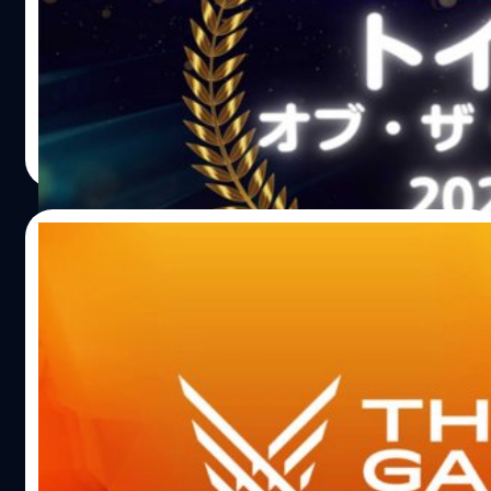
ดูเหมือนกระแสรางวัลจากงานเกมต่าง ๆ ในสิ้นปีนี้จะมากันแรง
จริง ๆ เพราะนอกจากจะมีรางวัล Game of the Year ถูกถกเป็น
ประเด็นนับครั้งไม่ถ้วนแล้ว ก็มีสื่อบางเจ้าจากญี่ปุ่นอย่าง
Game Spark ได้จัดสาขารางวัลแบบพิสดารให้กับเกมในปีนี้
ด้วยรางวัล 'โถส้วมยอดเยี่ยมแห่งปี' อีกเช่นกันครับ ซึ่งในราย
กรณ์รัฐภาส ธนวัตไชยศรี
| 1348 days ago
ชื่อเกมทั้งหมดที่ถูกเลือกจะมีด้วยกัน 12 เกมและแน่นอนว่าใน
Read More
บรรดาเกมเหล่านี้ มีโถส้วมที่ดู... งดงามมากเลยทีเดียว
15/11/2022
ประกาศรายชื่อเกมท้าชิงรางวัล The Game
Awards 2022
The Game Awards ได้ประกาศรายชื่อผู้เข้าชิงแล้ว ที่จะคัด
เลือกโดยคณะกรรมการระดับโลกจากสื่อดังและอินฟลูเอน
เซอร์ทั่วโลก
วงศกร ปฐมชัยวัฒน์
| 1362 days ago