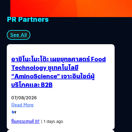
แสดงดนตรีและการกลับมาของ The Game Awards
Orchestra โดยจะมีการเปิดเผยข้อมูลเกี่ยวกับบัตรเข้างานและ
PR Partners
รายละเอียดอื่น ๆ ในช่วงฤดูใบไม้ร่วง…
See All
อายิโนะโมะโต๊ะ เผยยุทธศาสตร์ Food
Technology ชูเทคโนโลยี
“AminoScience” เจาะอินไซต์ผู้
บริโภคและ B2B
07/08/2026
Read More
ทีมคอนเทนต์ BT
| 1 days ago