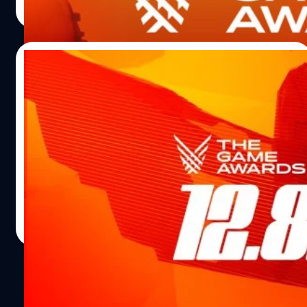
Read More
23/08/2022
The Game Awards 2022 จะจัดขึ้นในเดือน
ธันวาคมนี้
เจฟฟ์ ไคลีย์ (Geoff Keighley) ผู้อำนวยการสร้างได้ประกาศ
ว่าจะจัดงาน The Game Awards 2022 ในวันที่ 8 ธันวาคม
2022 ที่ Microsoft Theater นครลอสแอนเจลิส ผู้สนใจ
สามารถรับชมผ่านแพลตฟอร์มสตรีมมิงมากกว่า 40
แพลตฟอร์มเช่น YouTube, Twitch, Twitter, Facebook และ
ศุภกร ประเสริฐศิลป์
| 1446 days ago
TikTok รวมถึงมีแผนจะเปิดให้ชมบนจอยักษ์ IMAX ด้วย The
Read More
Game Awards 2022 มีรางวัลสาขา ‘Best Adaptation’ ซึ่งจะ
มอบให้กับผลงานต่าง ๆ ที่ถูกดัดแปลงมาจากวิดีโอเกมเช่น
ภาพยนตร์, โชว์สตรีมมิง, พอดแคสต์, นวนิยาย และหนังสือ
การ์ตูน ในงานจะมีการปล่อยตัวอย่างเกมที่กำลังจะออกวาง
จำหน่าย, เปิดตัวเกมใหม่ และโชว์รอบปฐมทัศน์ รวมถึงการ