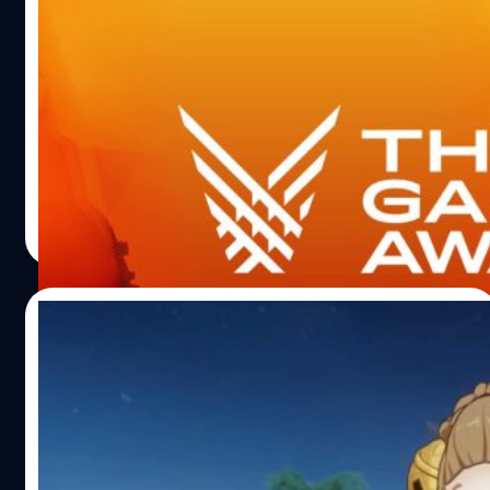
รวมตัวอย่างเกมน่าเล่นที่เปิดตัวในงาน The
Game Awards 2022
ในงาน The Game Awards 2022 ที่ผ่านมานอกจากการ
ประกาศรางวัลเกมแห่งปีแล้ว ยังมีการเปิดตัวเกมใหม่ ๆ
มากมายหลายเกม ไปดูกันว่ามีเกมอะไรบ้าง
วงศกร ปฐมชัยวัฒน์
| 1338 days ago
Read More
09/12/2022
Genshin Impact ชนะรางวัล Players Voice
จาก The Game Awards 2022 (หลังดราม่า
หนัก)
หลังจาก 2 แฟนด้อมทะเลาะกันจนเป็นประเด็นใหญ่ก่อนวัน
ประกาศรางวัลของ The Game Awards 2022 ในไลฟ์สตรีม