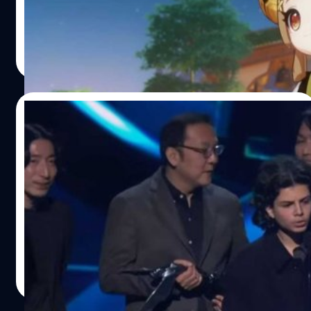
ของงานก็ได้ประกาศรางวัลสาขา Player Voice ที่เปิดให้ผู้เล่น
ได้โหวตเกมที่ตัวเองชื่นชอบ โดยทาง 'เจฟฟ์ ไคลีย์' (Geoff
Keighley) ก็ได้กล่าวถึงเหตุการณ์ดราม่านี้พร้อมกับเล่นมุขว่า
กรณ์รัฐภาส ธนวัตไชยศรี
| 1338 days ago
"เมื่อไม่กี่วันมานี้ ทางเราได้คะแนนโหวตจากรางวัลสาขานี้
Read More
อย่างล้นหลามกันเลยทีเดียว แต่หลังจากที่ได้นับคะแนนแบบ
ไม่รวมกับโหวตจากบอตแล้ว Genshin Impact ชนะรางวัลนี้
ครับ"
09/12/2022
เด็กหนุ่มปริศนา ขึ้นเวที The Game Awards
ประกาศให้รางวัลกับ Bill Clinton
จบไปแล้วกับงาน The Game Awards 2022 ที่ปิดท้ายด้วย
Elden Ring ชนะรางวัล Game of the Year ปีนี้ พร้อมกับแขก
รับเชิญสุดเซอร์ไพรส์ ที่ไม่มีใครรู้ว่าเป็นใคร? มาจากไหน?
อยู่ดี ๆ ก็ขึ้นมาให้รางวัลอดีตประธานาธิบดีสหรัฐอเมริกา 'บิล
คลินตัน' (Bill Clinton) และถูกเจ้าหน้าที่พาลงเวทีในเวลาต่อ
กรณ์รัฐภาส ธนวัตไชยศรี
| 1338 days ago
มา
Read More