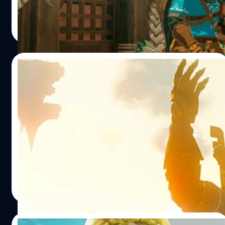
วงศกร ปฐมชัยวัฒน์
| 1162 days ago
Read More
02/06/2023
ผู้สร้างบอกสาเหตุที่ Zelda: Tears of the
Kingdom เลื่อนวางขาย 1 ปีเพราะระบบ ฟิสิกส์
โปรดิวเซอร์ของ Zelda: Tears of the Kingdom ได้ออกมาให้
สัมภาษณ์กับ The Washington Post ว่าเกมประสบปัญหาการ
สร้างล่าช้ากว่าที่กำหนดไว้
วงศกร ปฐมชัยวัฒน์
| 1164 days ago
Read More
27/05/2023