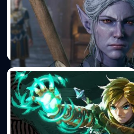
ดีที่สุดประจำปี ค.ศ. 2023 จากเว็บไซต์
Metacritic
Baldur’s Gate 3 กลายเป็นเกมที่ได้คะแนนรีวิวดีที่สุดประจำปี
ค.ศ. 2023 จากเว็บไซต์ Metacritic
จีรนาถ เรืองทรัพย์
| 1093 days ago
Read More
10/08/2023
Nintendo จดสิทธิบัตรพลังพิเศษในเกม
Zelda: Tears of the Kingdom
สิทธิบัตรทั้งหมด 32 ฉบับต่อสาธารณะ โดย 31 ฉบับมีความ
เกี่ยวข้องกับ Tears of the Kingdom โดยเฉพาะ
วงศกร ปฐมชัยวัฒน์
| 1094 days ago