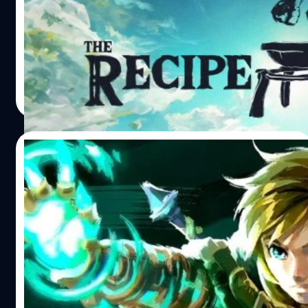
KFC ประเทศสเปนได้จัดอีเวนต์ The Recipe Run หรือ งาน
แข่งขัน Speedrun เล่นเกม The Legend of Zelda: Tears of
the Kingdom ที่ผู้เล่นจะต้องตามหาวัตถุดิบมาทำไก่ทอดสูตร
ต้นตำรับของ KFC ที่ผสมด้วยเครื่องเทศเข้ากับสูตรลับที่ใช้
สมุนไพรกว่า 11 ชนิดให้เร็วที่สุดเท่าที่จะทำได้
กรณ์รัฐภาส ธนวัตไชยศรี
| 1027 days ago
Read More
07/09/2023
Zelda ภาคต่อไปจะมีเนื้อเรื่องใหม่หมด และไม่มี
แผนสร้าง DLC ภาค Tears of the Kingdom
โปรดิวเซอร์ของเกม และ ผู้กำกับของเกม เกี่ยวกับการสร้าง
ภาคต่อ หรือส่วนเสริม DLC หลังจากภาค Tears of the
Kingdom แล้ว
วงศกร ปฐมชัยวัฒน์
| 1066 days ago