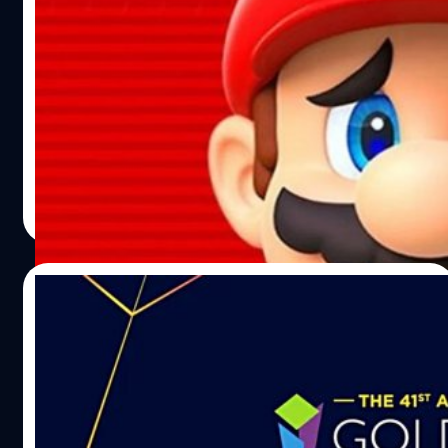
อดีตทีมงานบอกค่าย Nintendo เป็น “นรก”
สำหรับ “คนธรรมดา” แต่เป็นสวรรค์สำหรับ
อัจฉริยะ
เชื่อว่าแฟนเกมทั่วโลกหลายคนคงจะฝันว่าจะได้ทำงานร่วมกับ
ค่ายเกมที่ตัวเองหลงรัก โดยเฉพาะค่ายเก่าแก่อย่าง Nintendo
แต่ดูเหมือนว่าการ่วมงานกับค่ายเกมในตำนานอาจจะไม่ได้
สวยหรูอย่างที่แฟนเกมคิด เพราะว่าล่าสุดอดีตทีมงานของค่าย
Nintendo อย่าง โคอิจิ มิอุระ (Koichi Miura) ที่เขาทำงานใน
วงศกร ปฐมชัยวัฒน์
| 994 days ago
วงการเกมมาตั้งแต่ปี 1999 ที่มีผลงานดังมาแล้วหลายเกมใน
Read More
หลากหลายค่ายเช่น 'Ridge Racer V', 'R: Racing Evolution'
และ 'Time Crisis 5' ร่วมกับค่าย Bandai Namco และยังเคย
ร่วมงานสร้าง 'Kingdom Hearts 2' และ 'Kingdom Hearts 3'
11/11/2023
กับค่าย Square Enix ด้วย นอกจากนี้มิอุระเคยร่วมงานสร้าง
เกม 'The Legend of Zelda: Tears of the Kingdom' ในส่วน
ประกาศผลผู้ชนะรางวัล “Golden Joystick
ของงานออกแบบฉากในเกม แต่หลังจากเขาได้ลาออกจาก
Awards 2023” ที่เกมดังได้รางวัลตามคาด
Nintendo แล้วเขาได้โพสต์ข้อความผ่าน X (ชื่อเดิม Twitter)…
ในปี 2023 ก็เป็นอีกหนึ่งปีที่มีเกมฟอร์มดีออกมามากมาย และ
มีเกมที่ได้คะแนนรีวิวสูงอยู่หลายสิบเกม อย่างไรก็ตามรางวัล