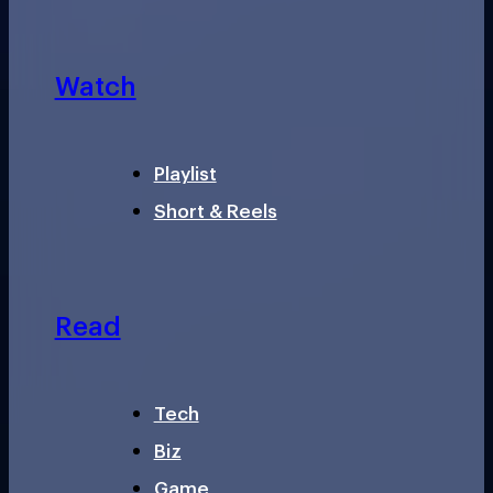
Watch
Playlist
Short & Reels
Read
Tech
Biz
Game