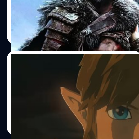
รีส์ Zelda ดูสมจริงมากึ้น แม้ว่ามันอาจจะดูเหมือนกับภาพงาน
ออกแบบมาก
วงศกร ปฐมชัยวัฒน์
| 1178 days ago
Read More
18/05/2023
Nintendo จ้องเล่นงานพวกละเมิดลิขสิทธิ์ The
Legend of Zelda: Tears of the Kingdom
Nintendo จับตามองพวกละเมิดลิขสิทธิ์ The Legend of
Zelda: Tears of the Kingdom
จีรนาถ เรืองทรัพย์
| 1178 days ago
Read More