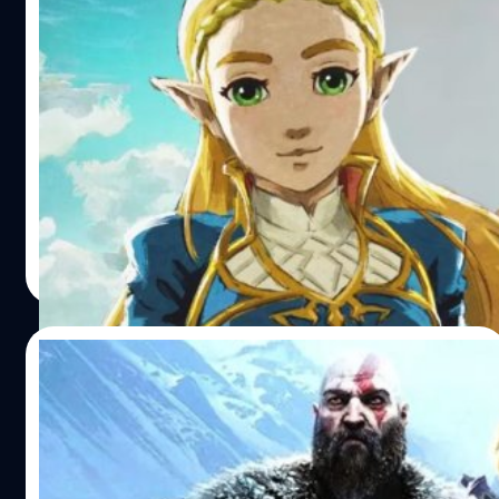
ผู้พากย์เสียง Zelda ได้แรงบันดาลใจจากตัว
ละครในซีรีส์ Game of Thrones
ผู้พากย์เสียง Zelda เปิดเผยถึงแรงบันดาลใจเบื้องหลังการ
พากย์เสียงของเธอใน The Legend of Zelda: Tears of the
Kingdom
วงศกร ปฐมชัยวัฒน์
| 1169 days ago
Read More
19/05/2023
ผู้สร้าง God Of War ใช้ AI สร้างภาพเกม
Zelda ขึ้นมาใหม่
โพสต์ภาพบน Twitter ที่เขาอ้างว่าได้ใช้ AI สร้างกราฟิกให้ซี