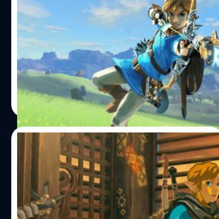
แฟนเกม Zelda ยิงธนูระเบิดใส่ป้าย Elon
Musk ในเกมเพราะไม่พอใจระบบ Twitter ใหม่
แฟนเกม The Legend of Zelda: Tears of the Kingdom ชาว
ญี่ปุ่น ที่ไม่พอใจกับการปรับเปลี่ยนระบบของ Twitter สื่อโซเชีย
ลชื่อดัง
วงศกร ปฐมชัยวัฒน์
| 1129 days ago
Read More
03/06/2023
ปู่นินอัปเดต Zelda Tears of the Kingdom
แก้ Bug เพิ่มไอเทมได้ไม่จำกัด
ปู่นินได้ออกตัวอัปเดต 1.1.2 เพื่อแก้ไขข้อผิดพลาดหลายส่วน
ของเกม The Legend of Zelda: Tears of the Kingdom