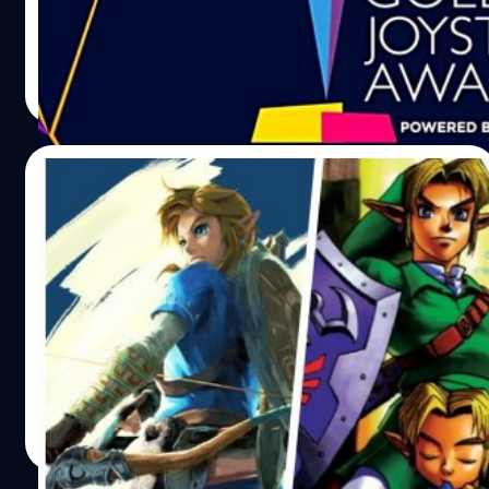
ใหญ่ Golden Joystick Award
วงศกร ปฐมชัยวัฒน์
| 1001 days ago
Read More
09/11/2023
[บทความ] เนื้อเรื่องในเกม ‘The Legend of
Zelda’ ภาคไหนควรเอามาสร้างเป็นหนังมาก
ที่สุด
เนื้อเรื่องในภาพยนตร์ 'The Legend of Zelda' จะหยิบยกเอา
ของภาคไหนมาสร้าง เพราะเป็นที่รู้กันว่าสิ่งที่จุดเด่นของซีรีส์นี้
คือเนื้อเรื่องที่เข้มข้น
วงศกร ปฐมชัยวัฒน์
| 1003 days ago
Read More