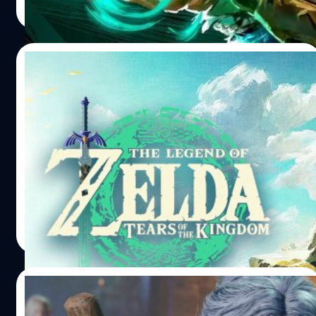
Read More
18/08/2023
เกม Zelda: Tears of the Kingdom มีส่วน
ช่วยให้ GDP ของญี่ปุ่นเพิ่มขึ้น
สาเหตุที่ GDP เพิ่มขึ้นเป็นเพราะความสำเร็จของเกม The
Legend of Zelda: Tears of the Kingdom ที่ขายได้มากกว่า
18 ล้าน
วงศกร ปฐมชัยวัฒน์
| 1086 days ago
Read More
11/08/2023
Baldur’s Gate 3 กลายเป็นเกมที่ได้คะแนนรีวิว