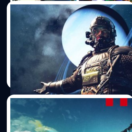
28/10/2023
Starfield ขึ้นแท่นอันดับ 7 เกมขายดีที่สุด
ประจำปี 2023
จากข้อมูลยอดขายเกมที่ แมต พิสคาเทลลา (Mat Piscatella
นักวิเคราะห์จากสื่อ Circana) ได้รวบรวมมาตั้งแต่เริ่มต้นปี
2023 จนถึงเดือนกันยายนที่ผ่านมา เจ้าตัวได้เผยว่า Starfield
ขึ้นแท่นอันดับ 7 เกมที่ขายได้มากที่สุดในปี 2023 และ ยังเป็น
เกมที่สามารถทำยอดขายบนเพลตฟอร์ม PC ได้มากที่สุดด้วย
กรณ์รัฐภาส ธนวัตไชยศรี
| 1015 days ago
เช่นกัน
Read More
16/10/2023
หนุ่มฝรั่งเศสชนะงานแข่ง Speedrun ทำไก่
ทอด KFC ใน Zelda รับถ้วยรางวัลมูลค่ากว่า
400,000 บาท