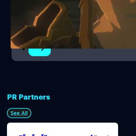
1
2
3
PR Partners
See All