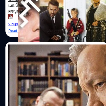
แบบนี้ หลายคนที่อยากอยู่บ้านชิล ๆ ไม่อยากเดินทางออกไป
ผจญกับคนเยอะรถแยะ หรือบางคนที่จำเป็นต้องเดินทาง ก็
อาจอยากใช้เวลาบนรถติดอันยาวนานไปกับหนังสักเรื่องสอง
เรื่อง (สำหรับคนที่ไม่ถนัดดูซีรีส์ยาว ๆ และอยากดูแบบ 2
Vinijphat Kanyapong
| 2439 days ago
ชั่วโมงจบเรื่องได้เลย) วันนี้ What The Fact จะเอาหนังน่าดูที่
Read More
เข้าสตรีมมิงอย่าง Netflix ในเดือนธันวาคม ปี 2019 มาแนะนำ
พร้อมกับบอกเหตุผลว่า ทำไมจะต้องดูหนังเรื่องนี้ ในช่วง
เทศกาลแห่งความอบอุ่นหัวใจ เฉลิมฉลองความสุขร่วมกันกับ
11/11/2017
คนรัก เพื่อนสนิท และครอบครัว Home Alone (1990) ดูได้
ตั้งแต่: 1 ธันวาคม ผู้กำกับ: Chris Columbus (Harry Potter 1-
ตัวอย่างแรก The Post: ดราม่าหวังรางวัล
2, Mrs. Doubtfire, Stepmom, I Love You, Beth Cooper)
ของ สตีเวน สปีลเบิร์ก, ทอม แฮงส์ และ เมอรีล
นักแสดง: Macaulay Culkin, Joe Pesci (The Irishman),
สตรีป
Catherine…
20th Century Fox ได้เปิดเผยตัวอย่างแรกของ The Post อีก
หนึ่งภาพยนตร์ดราม่าหวังชิงรางวัลออสการ์เรื่องล่าสุดของ
Netflix December
สตีเวน สปีลเบิร์ก
ปรีดี ฤกษ์วลีกุล
| 3193 days ago