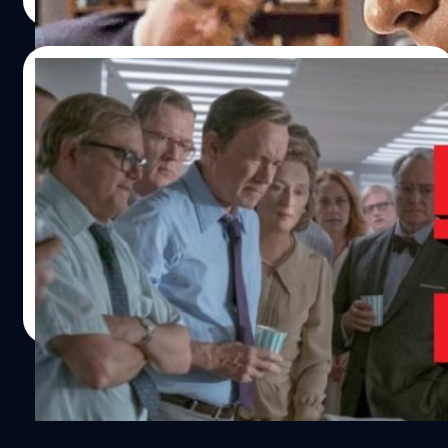
Read More
01/11/2017
ภาพแรกของ The Post ภาพยนตร์หวังชิงออ
สการ์เรื่องล่าสุดของ สตีเวน สปีลเบิร์ก
ภาพแรกของ The Post ภาพยนตร์คุณภาพหวังชิงรางวัลออ
สการ์เรื่องล่าสุดของ สตีเวน สปีลเบิร์ก ได้รับการเผยแพร่ลงใน
โลกออนไลน์
ปรีดี ฤกษ์วลีกุล
| 3202 days ago
Read More