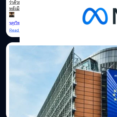
ว่าด้วยเนื้อหาออนไลน์ของยุโรปในเดือนกรกฎาคมที่จะถึงนี้
หลังมีการเรียกร้องให้ Meta รีบแก้ไขเนื้อหาที่เจาะกลุ่มเยาวชน
จตุรวิทย์ เครือวาณิชกิจ
| 1139 days ago
Read More
08/06/2023
ยุโรปอนุมัติเงินลงทุน 300,000 ล้านให้กับ
โครงการพัฒนาเทคโนโลยี
Credit Facebook
คณะกรรมาธิการยุโรป (EC) อนุมัติงบประมาณ 8,100 ล้านยูโร
(ราว 302,598 ล้านบาท) เพื่อสนับสนุนโครงการเทคโนโลยี
ไมโครอิเล็กทรอนิกส์และการสื่อสาร
จตุรวิทย์ เครือวาณิชกิจ
| 1157 days ago
Read More