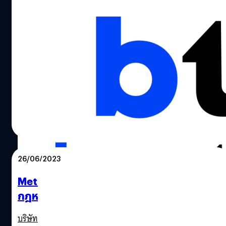
EU – ญี่ปุ่นกระชับความร่วมมือพัฒนาห่วงโซ่
การผลิตชิป
เทียร์รี เบรตง (Thierry Breton) คณะกรรมการยุโรปฝ่าย
อุตสาหกรรมชี้ว่าสหภาพยุโรป (EU) จะกระชับความร่วมมือ
ด้านเซมิคอนดักเตอร์กับญี่ปุ่น
จตุรวิทย์ เครือวาณิชกิจ
| 1132 days ago
Read More
26/06/2023
Meta ได้ข้อยุติกับ EU ในเรื่องการทดสอบ
กฎหมายดิจิทัล
บริษัท Meta และสหภาพยุโรปตกลงกันที่จะทดสอบกฎหมาย