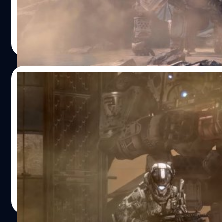
1 อยู่ แฟนเกมเองก็หวังว่าอาจจะเป็น Titanfall 3 ที่สตูดิโอยังไม
ยกเลิก แต่ดูเหมือน Respawn Entertainment กำลังทำบางสิ่งที
แตกต่าง มีรายงานจาก GamesBeat ตอนนี้ Respawn
จีรนาถ เรืองทรัพย์
| 1664 days ago
Entertainment กำลังพัฒนาโปรเจกต์ใหม่อยู่ คาดว่าจะเปิดตัว
Read More
ภายในปี ค.ศ. 2024-2025 ตัวเกมยังคงพัฒนาอย่างต่อเนื่องแม้
โมฮัมหมัด อาลาวี (Mohammad Alavi) อดีตผู้อยู่เบื้องหลัง Cal
Duty ประกาศลาออกจาก Respawn Entertainment หลังจาก
02/12/2021
ทำงานมา 11 ปี อาจมีผลกระทบบ้างแต่โปรเจกต์นี้ยังคงต้องเดิ
หน้าต่อไป ขณะที่รายละเอียดของเกมใหม่ยังคงรูปแบบของเกม
Respawn ถอน Titanfall ออกจากร้านค้า
แนวยิงปืนมุมมองบุคคลที่ 1 ที่ยังคงเน้นไปทางการเคลื่อนไหวที่
ออนไลน์อย่างเป็นทางการ
ว่องไว มีความคล้ายคลึงกับเกมในซีรีส์ Titanfall แต่วงในที่เปิ
บอกว่าไม่ใช่ Titanfall 3 โปรเจกต์นี้ยังอยู่ในช่วงต้นแบบอยู่เลย
การต่อสู้ระหว่าง Respawn Entertainment ผู้พัฒนา Titanfall 
ต้องใช้เวลาอีกหลายปีกว่าจะเสร็จสมบรูณ์ คงต้องมารอติดตาม
เหล่าแฮกเกอร์มาถึงจุดสิ้นสุด Titanfall จะถูกถอนออกจากร้าน
ว่าเกมใหม่จาก Respawn…
ออนไลน์อย่างเป็นทางการตั้งแต่วันนี้เป็นต้นไป หลังจากเจอปั
โดนโจมตีจากเหล่าแฮกเกอร์มาเป็นเวลาหลายปี แทนที่ความโก
จากการถอน Titanfall ออกจากร้านค้าออนไลน์จะมาจากเหล่า
จีรนาถ เรืองทรัพย์
| 1711 days ago
แฮกเกอร์ กระแสลบถูกส่งมายัง Respawn Entertainment ผู้
Read More
พัฒนาเกมแทน ซึ่งมาจากการละเลยดูแลตัวเกม พวกเขาตัดสิ
ยกธงขาวยอมแพ้ในเรื่องนี้ แม้ตัวเกมจะถูกถอนออกจากร้านค้า