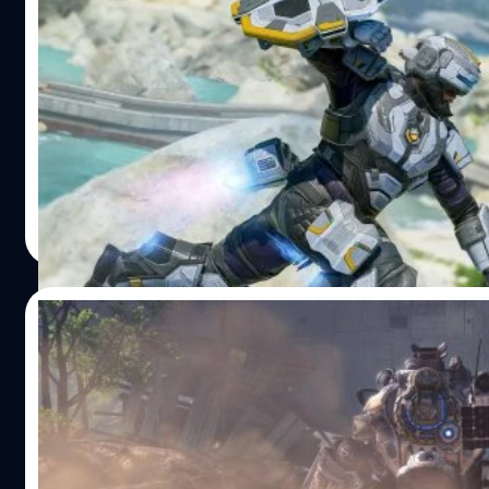
Respawn รับสมัครทีมสร้างเกมเล่นคนเดียวจา
จักรวาล Apex Legends
Respawn Entertainment ประกาศรับสมัครทีมงานเพื่อมา
ร่วมพัฒนาเกมเล่นคนเดียว จากจักรวาลเดียวกับ Apex Legen
บนเว็บไซต์ของบริษัท
จตุรวิทย์ เครือวาณิชกิจ
| 1491 days ago
Read More
18/01/2022
Respawn กำลังพัฒนาเกมใหม่ แต่ไม่ใช่ Titanf
3
Respawn Entertainment สตูดิโอผู้อยู่เบื้องหลัง Titanfall กับ
Apex Legends มีรายงานว่ากำลังพัฒนาเกมแนวยิงมุมมองบุคค