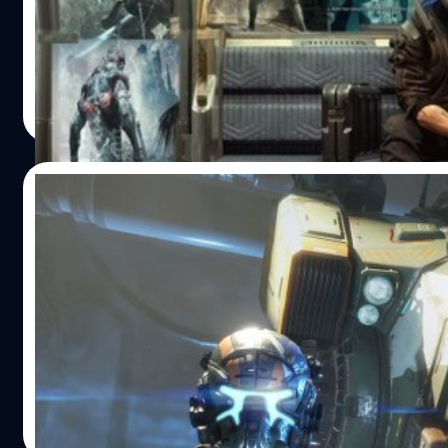
โลกอนาคตที่เสื่อมโทรมอารยธรรมมนุษย์ล่มสลายขาดแคลน
อาหารจนต้องฆ่ากัน กับอีกแบบคืออนาคตที่ล้ำยุคมีหุ่นยนต์มี
เทคโนโลยีที่ทันสมัยเกินกว่าที่เราจะคิดถึง โดยเฉพาะในวิดีโอเก
เราเล่นนั้นเราจะสัมผัสได้ถึงความล้ำยุคเหล่านั้นได้มากกว่ากา
Wiwat Kerdsomjit
| 2198 days ago
ภาพยนตร์ เพราะหลาย ๆ อย่างที่ล้ำยุคในเกมนั้นเราต้องเดินไปส
Read More
งานหรือใช้งานมัน มากกว่าภาพยนตร์ที่เราทำได้เพียงแค่นั่งดู 
เราคิดไปว่าสิ่งต่าง ๆ ที่ล้ำอนาคตเหล่านั้นมีแค่ในวิดีโอเกมกับ
ภาพยนตร์อย่างเดียว สิ่งต่าง ๆ เหล่านั้นคงยังไม่มีในยุคของเรา ซ
16/05/2020
เอาเข้าจริง ๆ สิ่งต่าง ๆ ที่มีในวิดีโอเกมนั้นในยุคของเราก็มีแล้วแ
เราอาจจะไม่ทราบหรือมันยังถูกใช้งานในวงจำกัดเท่านั้น วันนี้เ
Respawn เผย Titanfall ไม่ใช่เกมใหม่ที่กำลัง
เลยขอหยิบยกเทคโนโลยีล้ำอนาคตที่ในวิดีโอเกมมีในชีวิตจริงเร
พัฒนากันอยู่
มีมานำเสนอ จะมีอะไรบ้างนั้นมาดูกันเลย หุ่นยนต์ในสงคราม เมื
พูดถึงสงครามหลายคนอาจจะมองว่ามันคือเรื่องไกลตัว และยุคน
ยังไม่มี Titanfall ภาคใหม่ให้เล่นกันในตอนนี้ เพราะเมื่อปลายปีท
คงจะไม่มีใครเอาปืนมายิงกันแบบในภาพยนตร์แล้ว แต่เอาเข้าจ
แล้ว พึ่งมีการยกเลิกการพัฒนาไป แต่ทีมพัฒนา Respawn จะม
ๆ ทุกวันนี้หลายที่ทั่วโลกก็ยังมีการทำสงครามกันอยู่ และสิ่งที่ถู
เกมใหม่อย่างอื่นแทน Vince Zampella ตำแหน่ง Co-Founder 
พัฒนาขึ้นมาเพื่อการสงครามนั้นคือการลดจำนวนทหารที่เสียชี
Respawn ได้ให้สัมภาษณ์กับทาง IGN เกี่ยวกับอนาคตของ
ตอนออกไปสู้รบในสงคราม หุ่นยนต์จึงเป็นทางเลือกที่ทีมพัฒน
Titanfall "ยังไม่มีการพัฒนาอะไรเกี่ยวกับ Titanfall ในตอนนี้ แ
จีรนาถ เรืองทรัพย์
| 2276 days ago
อาวุธเลือกใช้ และเมื่อพูดถึงหุ่นยนตร์เราคงจะคิดถึงหุ่นรูปร่าง
จะมีการพัฒนาเกมอื่นแทน" Zampella อธิบาย เมื่อปลายปีที่แล้
Read More
มนุษย์แบบในเกม Overwatch กับภาพของสงคราม Omnic Cris
Zampella บอกว่า ทีมกำลังพัฒนา Titanfall กันอยู่ แต่สุดท้าย