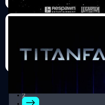
Read More
11/04/2016
มาแล้วตัวอย่างเกมหุ่นยักษ์ Titanfall 2 ลงเครื
PS4 ,XBoxOne และ PC
ตัวอย่างยั่วน้ำลายเกม Titanfall 2 มาแล้วจ้า
วงศกร ปฐมชัยวัฒน์
| 3772 days ago
Read More
1
2