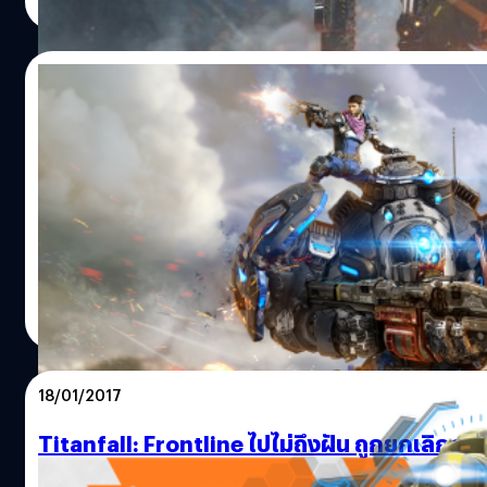
Read More
https://twitter.com/Respawn/status/1092226137286107
โดยผู้ที่ได้ทดลองเล่นและแหล่งข่าวได้เปิดเผยข้อมูลว่า เกม A
Legends ถูกพัฒนาโดยใช้เอนจิ้น Valve’s Source engine เวอร์ช
12/07/2018
ใหม่และจะเปิดให้เล่นแบบ Free to Play โดยมีกำหนดลง
แพลตฟอร์ม PlayStation 4, Xbox One และ PC ซึ่งตัวเกมจะม
Titanfall Online ถูกยุติการพัฒนาเรียบร้อยเเ
พร้อมกับฟีเจอร์ใหม่ๆ เช่น ระบบ ฮีโร่/คลาสอาชีพที่มีความสา
จากปัญหาด้านธุรกิจ
แตกต่างกัน, โหมด PvP แบบ 3 vs 3, หนึ่งเซิฟเวอร์สามารถรอง
ผู้เล่นได้สูงสุด 60 คน และมีระบบ Microtransactions…
Titanfall Online ถูกยุติการพัฒนาเรียบร้อยเเล้ว จากปัญหาด้
ธุรกิจ
จีรนาถ เรืองทรัพย์
| 2950 days ago
Read More
18/01/2017
Titanfall: Frontline ไปไม่ถึงฝัน ถูกยกเลิกกา
พัฒนา