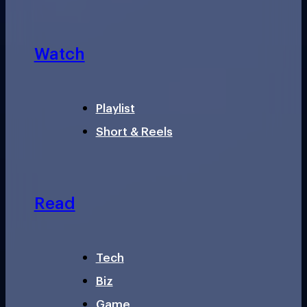
Watch
Playlist
Short & Reels
Read
Tech
Biz
Game