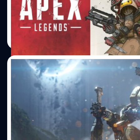
หลังจากเมื่อวานมีข่าวว่า ทีมพัฒนาเกมซีรีส์ Titanfall ได้วางแ
จะเปิดตัวเกมใหม่ ล่าสุดค่ายเกม Electronic Arts และ Respa
Entertainment ทีมพัฒนาได้ประกาศเปิดตัว Apex Legends เ
ใหม่แนว Battle Royale ที่อยู่ในจักรวาลเดียวกับ Titanfall โด
เปิดให้เล่นแบบ Free to Play บนแพลตฟอร์ม PlayStation 4,
ศุภกร ประเสริฐศิลป์
| 2742 days ago
Xbox One และ PC พร้อมทั้งปล่อยตัวอย่างและคลิปเกมเพลย์
Read More
ออกมาให้ชมกัน https://youtu.be/innmNewjkuk
https://youtu.be/UMJb_mkqynU
https://youtu.be/cEReUkZjjN4 ทีมพัฒนาให้สัญญาว่าจะม
04/02/2019
ประสบการณ์การเล่นเกมแนว Battle Royale ในรูปแบบที่ไม่เหม
ใคร โดยผู้เล่นจะได้เล่นเป็น 1 ใน 8 นักสู้ในตำนาน ซึ่งนักสู้แต่
ทีมพัฒนา Titanfall เตรียมเปิดตัว Apex
จะมีทักษะและความสามารถพิเศษแตกต่างกัน เช่น Bloodhou
Legends เกมใหม่แนว Battle Royale
นักสะกดรอยที่สามารถใช้อุปกรณ์สุดไฮเทคในการเผยที่ซ่อนข
ศัตรูและกับดัก หรือ Lifeline แพทย์สนามที่สามารถสร้างเกรา
หลังจากในช่วงสัปดาห์ที่ผ่านมามีข่าวลืออย่างหนาหูว่า ทีมพัฒ
ป้องกันและสามารถชุบชีวิตเพื่อนร่วมทีมได้ และเมื่อผู้เล่นเลือก
เกมซีรีส์ Titanfall กำลังจะเปิดตัวเกมใหม่แนว Battle Royale ที
สู้ที่ตัวเองชอบได้แล้ว ผู้เล่นจะถูกจัดให้อยู่ในทีมโดยอัตโนมัติ ซึ
มีชื่อว่า Apex Legends ล่าสุด Respawn Entertainment ได้ออ
แต่ละทีมจะมีผู้เล่น 3 คน จากนั้นผู้เล่นจะต้องต่อสู้กับผู้เล่นทีมอ
มายืนยันผ่านทวิตเตอร์ว่า ข่าวลือเรื่องเกม Apex Legends เป็น
จนเหลือรอดเป็นทีมสุดท้าย…
ความจริง และจะมีการถ่ายทอดสดเปิดตัวพร้อมเผยรายละเอี
ศุภกร ประเสริฐศิลป์
| 2743 days ago
แรกในวันจันทร์ที่ 4 กุมภาพันธ์นี้