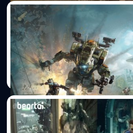
ออนไลน์ทุกร้าน เซิร์ฟเวอร์ยังคงเปิดให้เล่นตามปกติ ใครที่มีตั
24/04/2021
อยู่แล้วยังสามารถเข้ามาเล่นได้ ส่วนนึงของคำแถลงจาก Resp
Entertainment "Titanfall เป็นส่วนนึงของ Respawn เกมนี้เปิดค
Respawn เปิดรับสมัครหลายตำแหน่ง กำลังสร้
แรกเมื่อ 7 ปีก่อน และยังเป็นสัญญาณแห่งนวัตกรรมที่เรามุ่งมั่
IP เกมใหม่
ทุกเกมของเรา" "พวกเราตัดสินใจถอนเกมนี้ออกจากร้านค้า
ออนไลน์ตั้งแต่วันนี้เป็นต้นไป พวกเราจะยังเปิดเซิร์ฟเวอร์ให้เล่
ทีมพัฒนา Respawn ผู้อยู่เบื้องหลังเกมดังมากมาย Apex
ต่อไป สำหรับใครที่ยังอยากจะเล่นเกมนี้ต่อ" "Titanfall ยังคงเป
Legends, Titanfall, Star Wars Jedi: Fallen Order และอื่น ๆ อ
แกนหลักของจักรวาลที่ทำให้เกิด Titanfall 2 กับ Apex Legen
มากมาย ตอนนี้ดูเหมือนพวกเขากำลังสร้างแฟรนไชส์ใหม่อยู่ วิน
และอื่น ๆ ในอนาคตหลังจากนี้ เฟรนไชส์นี้มอบประสบการณ์ให้
แซมเพลลา (Vince Zampella) ตำแหน่งหัวหน้าทีมพัฒนา
พวกเรามามากมาย ขอขอบคุณทีมงาน Respawn ทุกคน" Titanf
Respawn Entertainment โพสต์ผ่าน Twitter ส่วนตัว แอบเปิด
จีรนาถ เรืองทรัพย์
| 1933 days ago
เป็นเกมแนวยิงมุมมองบุคคลที่ 1 เปิดตัวครั้งแรกเมื่อเดือนมีนาค
ว่ากำลังสร้างแฟรนไชส์ใหม่อยู่ พวกเรากำลังสร้างทีมใหม่ขึ้นมา
Read More
ค.ศ. 2014…
เสริมทัพ เปิดรับสมัครงานหลายตำแหน่งด้วยกัน แต่เกมที่พวก
กำลังซุ่มทำกันอยู่ คงไม่น่าใช่ Titanfall 3 เพราะตอนนี้พวกเขามุ
ไปที่ Apex Legends เป็นหลัก และไม่น่าจะเป็นภาคต่อของ Star
02/08/2020
Wars Jedi: Fallen Order จากประโยคที่เอ่ยมา เป็น iP ใหม่ แถ
เริ่มต้นใหม่เลย คงจะเป็นเกมใหม่ที่สร้างใหม่เลย น่าสนใจว่าทีม
10 อุปกรณ์ล้ำอนาคตในวิดีโอเกมที่ของจริงก็มี
พัฒนา Respawn จะสร้างเกมใหม่ออกมาเป็นแบบไหน แนวไหน
ต้องติดตามกันว่าคืออะไร อ้างอิง พิสูจน์อักษร…
เมื่อพูดถึงโลกอนาคตเราคงจะคิดถึงโลกอยู่สองแบบ อย่างแรก