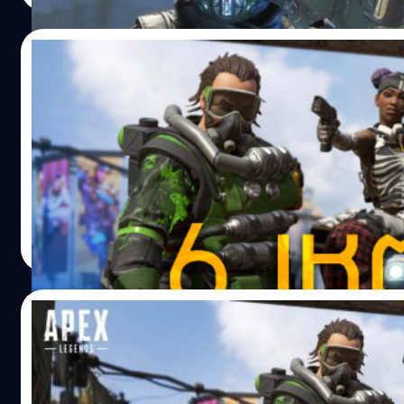
ที่เป็นหุ่นยนต์สู้ในสงครามกับมนุษย์ หรือหุ่นยักษ์อย่าง
ก็ถูกยกเลิกไป เพราะเกมไม่ได้ทำเพียงทีมเดียวและมีความล่าช้
Sahelanthropus ที่ตัวเดียวก็ทำลายได้ทั้งกองทัพอย่างในเกม
ทำให้ EA ตัดสินใจยุติการพัฒนาลง แม้ Titanfall จะเป็นอีกเกมท
05/03/2019
Metal Gear Solid V The Phantom Pain ที่เอาจริง ๆ เรื่องแบบนี
สร้างชื่อให้กับทีมพัฒนา Respawn ก็ตาม แต่ Titanfall ยังคงเป
มันเป็นไปได้ยากมาก ๆ เพราะถึงสร้างได้มันก็มีข้อจำกัดในการใ
เกมที่มีจุดอ่อนหลาย ๆ อย่าง แม้จะกลับมากู้ชื่อได้หลังจากทีม
6 เหตุผลทำไม APEX LEGEND ถึงดังกระฉูด!
งาน แต่ก็ใช่ว่าเรื่องของหุ่นยนต์ที่ใช้ในสงครามจะไม่มี แค่ของจ
พัฒนา Respawn เปิดตัว Apex Legends ก็ตาม "คุณเห็นถึงกา
นั้นจะเป็นหุ่นยนต์แบบติดล้อตะขาบคล้ายรถถังที่ควบคุมระยะ
ลับมาของ Apex Legends แล้วนิ"…
นาทีนี้คงไม่มีเกมแนวแบทเทิลรอยับใดจะเหนือไปกว่า Apex
หรือมีสี่ขาไปเลย เพราะหุ่นที่มีสองขาแบบมนุษย์แม้จะเคลื่อนไ
Legends อันเป็นผลงานล่าสุดจากอดีตทีมผู้สร้างซีรีส์แนวยิงมุ
ได้ดีแต่การทรงตัวก็เป็นเรื่องยาก ไหนจะเรื่องตอนล้มต้องลุกขึ
มองบุคคลที่หนึ่งที่ซ้ำยังพร้อมขับหุ่นซัดกันนัวร์ Titanfall อย่าง
อีกถ้าเอาไปสู้จริงคงจะไม่เหมาะ ต่างกับหุ่นที่มีล้อที่ไม่ต้องสนใ
Respawn Entertainment ที่โคตะระมาแรงแซงเจ้าอื่นไปโดยไม
เรื่องนั้น…
ยากเย็นนัก เรามาดูกันดีกว่าครับว่าเพราะเหตุผลใดจึงเป็นเช่นนั
วรายุทธ เชิดศรีชูเกียรติ
| 2714 days ago
1. เกมเพลย์ไวและโลดโผน! Apex Legends คือเกมที่มีจังหวะก
Read More
เล่น (Game Pacing) กระฉับกระเฉง คล่องแคล่ว และว่องไวกว่
ทเทิลรอยัลเจ้าอื่นในตลาด และอาจกล่าวได้ว่ามันคือจุดที่เห็นเ
ชัดที่สุดของเกมเลยล่ะ ไม่ว่าจะทั้ง การสไลด์ที่เป็นได้ทั้งการเคล
07/02/2019
อย่างรวดเร็วและการหลบหลีกการโจมตีของศัตรู, ไม่ได้รับควา
เสียหายจากการตกจากที่สูง ซึ่งส่งผลให้การเคลื่อนที่ไปยังบริ
Apex Legends เปิดตัวเเรง ตอนนี้มียอดผู้เล่นท
เป้าหมายได้อย่างรวดเร็ว (แต่จะราบรื่นไหมก็อีกเรื่องนะ), วิธี
1 ล้านคนเเล้ว ในเวลาเพียง 8 ชั่วโมง
กระสุนที่แม้จะเป็นแบบ Bullet Traveling (หรือถ้าเข้าใจโดยทั่ว