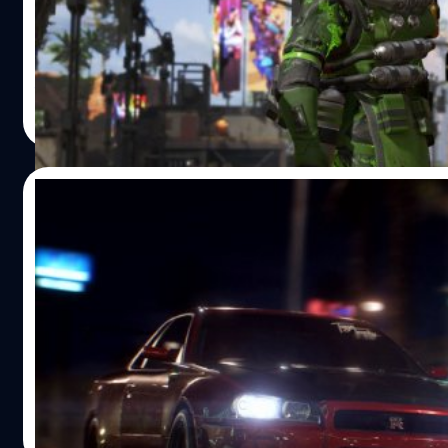
เลยคือ Bullet Drop นั่นแหล่ะ) แต่ก็ไม่ได้ยากเกินควบคุมหรือง
Apex Legends เปิดตัวเเรง ตอนนี้มียอดผู้เล่นทะลุ 1 ล้านคนเเล้
จนไม่ต้องเรียนรู้อะไร ฯลฯ 2. มีโอกาสแก้ตัว "การแพ้ทั้งที่ยังไม่ได
ในเวลาเพียง 8 ชั่วโมง
คือสิ่งที่น่าเจ็บปวดใจ" โดยเฉพาะอย่างยิ่งกับในเกมแนวแบทเทิ
รอยัล ซึ่งจริงอยู่ที่ใครหลายคนอาจจะมองว่ามันคืออรรถรสขอ
จีรนาถ เรืองทรัพย์
| 2740 days ago
การเอาตัวรอด แต่ในมุมมองของคนที่ต้องโดนหมัดกระแทกหน้
Read More
ลวนลามทางวาจาผ่านไมโครโฟน ไปจนถึงต่อตัวเป็นมนุษย์ตะข
ในห้องลอบบี้เพื่อรอให้คนครบและเข้าเกม มันเป็นอะไรที่เสียเว
และชวนให้เบื่อหน่ายเอามาก ๆ Apex Legends เลยแก้ปัญหาใ
06/02/2019
ส่วนนี้ได้อย่างตรงจุดด้วยการที่ตัวเกมจะมอบโอกาสแก้ตัวให้ผู้
บนสมรภูมิรบ ให้กลับมาโลดแล่นพร้อมอัดระสุนใส่คนอื่นได้อีกคร
EA ยืนยัน! กำลังพัฒนา Need for Speed และ
ด้วยการที่เพื่อนในทีมต้องสแกนศพของเราไปยัง Respawn
Plants vs. Zombies ภาคใหม่อยู่ และจะมีอะไร
Beacon (หรือง่าย ๆ ก็คือจุดเกิดนั่นแหล่ะ) และ Knockdown
ใหม่ๆเกี่ยวกับ Titanfall ด้วย
Shield หรือโล่ช่วยป้องกันการโจมตีหลังติดสถานะดาวน์ที่หากเ
สำหรับใครที่เป็นแฟนเกมซีรีส์ดังอย่าง Need for Speed, Plant
อุปกรณ์ระดับ…
vs. Zombies และ Titanfall เตรียมตัวรอกันได้เลย เพราะล่าสุ
ค่ายเกม Electronic Arts ได้ประกาศผลประกอบการประจำ
ไตรมาสที่ 3 สิ้นสุดวันที่ 31 ธันวาคม 2018 โดยคุณ Blake
Jorgensen กรรมการผู้จัดการและผู้อำนวยการสายการเงินของ
ศุภกร ประเสริฐศิลป์
| 2741 days ago
กล่าวรายงานว่า “FIFA เป็นเกมแฟรนไชส์ที่โดดเด่นในปีแห่งคว
Read More