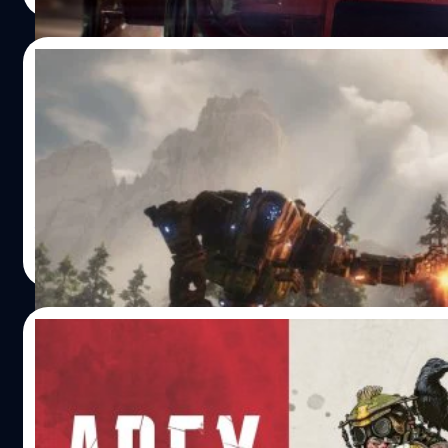
วุ่นวายของอุตสาหกรรมเกม ส่วนในธุรกิจอื่น เรากำลังทำการ
ปรับปรุงเพื่อเพิ่มประสิทธิภาพในการทำงานและกำลังมุ่งเน้นไปที
การวิจัยและพัฒนา เรามีความยินดีที่ได้เปิดตัวเกม Anthem แ
05/02/2019
การเติบโตของเกม Apex Legends ที่เป็นไปอย่างต่อเนื่อง รวมไ
อะไรใหม่ๆเกี่ยวกับ Titanfall และมีแผนจะปล่อยเกม Plants vs
Titanfall 3 ไม่ได้อยู่ในการพัฒนา เเม้จะเปิดตัว
Zombies, Need for Speed ภาคใหม่และ Star Wars Jedi: Fal
Apex Legends
Order ในช่วงฤดูใบไม้ร่วงของปีนี้” อย่างไรก็ตามทาง EA ยังไม่เ
เผยรายละเอียดเกี่ยวกับเกม Need…
Titanfall 3 ไม่ได้อยู่ในการพัฒนา เเม้จะเปิดตัว Apex Legends
จีรนาถ เรืองทรัพย์
| 2742 days ago
Read More
05/02/2019
เล่นฟรีวันนี้! EA เปิดตัว Apex Legends พร้อม
สเปคความต้องการ