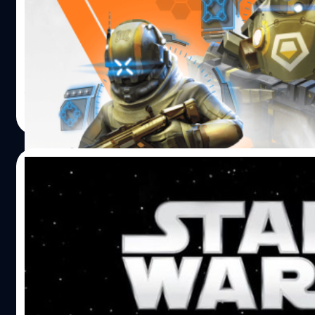
สาวกเกม PC น่าจะรู้จักชื่อเกม Titanfall เป็นอย่างดี เกมจากค่า
พัฒนา EA เมื่อไม่นานมานี้ ทางผู้พัฒนาเกมชื่อดังอย่าง Resp
Entertainemnt จับมือกับทาง Nexon เเละ Particle City ผนึก
กำลังพัฒนาเกมเเอพพลิเคชั่นในชื่อว่า Titanfall: Frontline ที่จ
เกมซีรี่ส์ดัง Titanfall จากเกมเเอคชั่นเป็นเกมการ์ดบนมือถือ
จีรนาถ เรืองทรัพย์
| 3490 days ago
Read More
05/05/2016
เกม Starwars ภาคใหม่จะสร้างโดยทีมงานเกมหุ
ยักษ์ Titanfall !!
ค่ายเกมผู้สร้าง Titanfall จะมาสร้างเกมจากหนัง Starwars ร่ว
ค่าย EA
วงศกร ปฐมชัยวัฒน์
| 3749 days ago