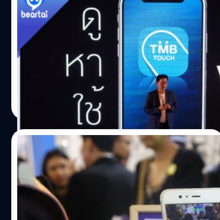
เปิดโลกแห่งการทัชกับ TMB Touch: ประหยัด
เวลาที่หน้าสาขาได้มากกว่าที่คิด
เคยไหม... ที่ต้องรอคิวหน้าเคาน์เตอร์ธนาคาร เคยไหม... ที่
ต้องกังวลกับบัตรหายหรือว่าหาไม่เจอ และเคยไหม... ที่กังวล
ว่าไปใช้เงินที่ต่างแดนแล้วจะไม่ปลอดภัย... จริงๆ ยังมีอีก
หลายต่อหลายคำถาม หลายปัญหา และหลายข้อสงสัยที่ผู้ใช้
งานธุรกรรมทางการเงินอย่างเราๆ ได้แต่คิดแต่ไม่กล้าบอก
ธีระภัทร โตสวัสดิ์
| 2708 days ago
อะไร และยังหาไม่เจออีกว่าจะมีอะไรที่ตอบโจทย์ได้บ้าง... วันนี้
Read More
แบไต๋ขออนุญาตแนะนำบริการทางด้านการเงินที่ใกล้มือของ
เรามากที่สุด อย่างแอปพลิเคชัน TMB Touch กับคอนเซ็ปต์ที่
คุ้นหูจากสื่อโฆษณากันเป็นอย่างดี “ทัชเดียวที่ใช่” ที่คราวนี้มี
30/08/2017
อะไรหลายต่อหลายอย่างได้อัปเดตมากขึ้นกว่าเดิม และต้อง
บอกไว้ก่อนว่า การอัปเดตที่ว่ามานี้ ไม่ได้อัปเดตให้กับลูกค้า
มาตรฐานใหม่แห่งการชำระเงินผ่าน QR Code
รายใหม่อย่างเดียว แต่ยังรวมไปถึงลูกค้ารายเก่าอีกด้วย ก่อน
เริ่มแล้ววันนี้!
อื่นต้องขอเล่าเท้าความกันก่อน แอป TMB Touch เปิดตัวให้ใช้
งานครั้งแรกเมื่อช่วงต้นปี 2558 โดยเป็นแอปที่รองรับธุรกรรม
อีก 1 ความร่วมมือครั้งสำคัญระดับประเทศ เมื่อสถาบันการเงิน
ทางการเงินของธนาคารทหารไทย หรือ ทีเอ็มบี ถ้านับจากวันที่
ทุกสถาบันในประเทศไทย ร่วมกับกลุ่มให้บริการบัตรเครดิตทุก
เปิดตัวแอปมาจนถึงตอนนี้ เป็นเวลานานกว่า 4 ปี ที่แอปนี้ได้