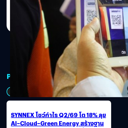
เจ้าในประเทศไทย ร่วมแถลงข่าว 'ความร่วมมือการใช้
เปิดให้ใช้งาน ผ่านการออกแบบ ปรับปรุง และพัฒนาให้ดีกว่า
มาตรฐานคิวอาร์โค้ดเพื่อการชำระเงิน' เพื่อสร้าง สังคมไร้
เดิมมากถึงยี่สิบกว่าครั้ง ทั้งทางด้านหน้าตาและการใช้งาน ใน
เงินสด Cashless Society โดยเปิดช่องทางการชำระเงินรูป
Totsapon Kritsadangphorn
| 3263 days ago
งานแถลงข่าวครั้งล่าสุดของทีเอ็มบี “Strive MORE for You to
แบบใหม่ ซึ่งประเทศไทยเป็นประเทศอันดับต้น ๆ ที่นำเอา
Read More
Get MORE” มีการเปิดเผยข้อมูลของแอปนี้ให้ได้ทราบกันใน
มาตรฐานการชำระเงินผ่านระบบ QR Code นี้มาใช้งาน โดยวิธี
หลายต่อหลายด้าน ไม่ว่าจะเป็น จำนวนเวลาที่ลูกค้าได้
ใช้งานง่าย ๆ คือ เปิดแอปการเงินที่ใช้บริการอยู่ แล้วใส่รหัส
ประหยัดจากการเดินทางไปทำธุรกรรมทางการเงินที่สาขา ซึ่ง
ผ่านที่กำหนด Scan QR Code ที่ต้องการชำระเงิน กรอกราคา
ประหยัดไปได้มากถึง 12,500 ปี และมีการใช้งานไปแล้ว
สินค้าให้ตรง ยืนยันชำระเงิน เพียงแค่นี้ก็จ่ายเงินได้แล้ว! ซึ่ง
มากกว่า…
ระบบนี้จะมีส่วนช่วยให้พ่อค้าแม่ค้ารายย่อยรวมไปถึงร้านค้า
รายใหญ่สามารถขยายฐานลูกค้าได้ เพราะลูกค้าจะไม่ต้องพก
เงินสด จ่ายเงินง่ายผ่านทางบัญชีหรือบัตรเครดิตได้ทันที
PR Partners
ทำให้ประหยัดค่าใช้จ่าย สะดวก ปลอดภัย และรวดเร็วเป็น
อย่างมาก โดยธนาคารแห่งประเทศไทยก็ได้เล็งเห็นว่า Mobile
Payment หรือระบบชำระเงินผ่านมือถือจะกลายเป็นช่อง
See All
ทางการชำระเงินหลักในอนาคต ซึ่งปัจจุบันนี้มีการใช้งานเพิ่ม
ขึ้นกว่า 200% และกำลังเติบโตมากขึ้นเรื่อย ๆ จากปีที่ผ่านมา
เพราะสะดวก รวดเร็ว และปลอดภัยด้วยระบบ Security ที่มี
SYNNEX โชว์กำไร Q2/69 โต 18% ลุย
ประสิทธิภาพกว่าการพกบัตรเครดิต บัตรเดบิต หรือแม้แต่การ
AI–Cloud–Green Energy สร้างฐาน
พกเงินสดติดตัวเป็นจำนวนมาก ๆ ซึ่งปัจจุบันธนาคารแห่ง