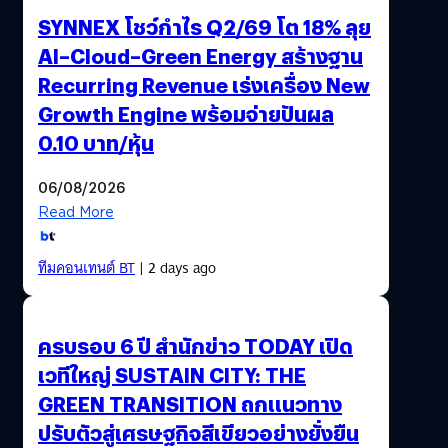
SYNNEX โชว์กำไร Q2/69 โต 18% ลุย
AI–Cloud–Green Energy สร้างฐาน
Recurring Revenue เร่งเครื่อง New
Growth Engine พร้อมจ่ายปันผล
0.10 บาท/หุ้น
06/08/2026
Read More
ทีมคอนเทนต์ BT
| 2 days ago
ครบรอบ 6 ปี สำนักข่าว TODAY เปิด
เวทีใหญ่ SUSTAIN CITY: THE
GREEN TRANSITION ถกแนวทาง
ปรับตัวสู่เศรษฐกิจสีเขียวอย่างยั่งยืน