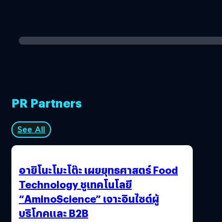
PR Partners
See All
อายิโนะโมะโต๊ะ เผยยุทธศาสตร์ Food
Technology ชูเทคโนโลยี
“AminoScience” เจาะอินไซต์ผู้
บริโภคและ B2B