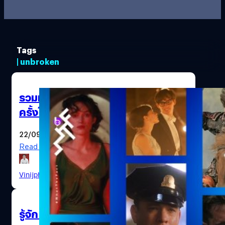
Tags
| unbroken
รวมหนังดราม่า “ต้องเสียน้ำตา” สัก
ครั้งในชีวิต บน Netflix (ตอนที่ 1)
22/09/2020
Read More
Vinijphat Kanyapong
| 2146 days ago
รู้จัก Roger Deakins ตากล้อง Blade