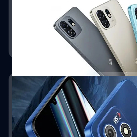
07/10/2025
Itel เปิดตัว A100C ราคาประหยัด ดีไซน์พรีเมียมคล
05/09/2025
Itel แบรนด์เครือเดียวกับ Tecno และ Infinix ได้เปิดตัวสมาร์ตโฟนราคา
A100C ซึงมีดีไซน์ใกล้เคียงกับ OnePlus 15
Lava Bold N1 5G ราคาไม่ถึง 3,000 บาท ได้ทั้งจอ 
IP54
ปรีดี ฤกษ์วลีกุล
| 303 days ago
Lava ได้เปิดตัว Bold N1 เวอร์ชัน 5G ซึ่งได้รับการอัปเกรดไปใช้ศักยภ
Read More
ความเร็วในการประมวลผลสูงสุด 2.3 GHz
ปรีดี ฤกษ์วลีกุล
| 335 days ago