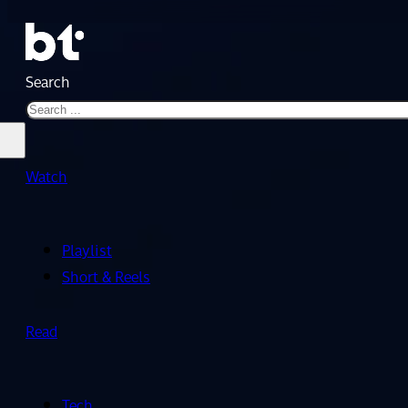
Search
Watch
Playlist
Short & Reels
Read
Tech