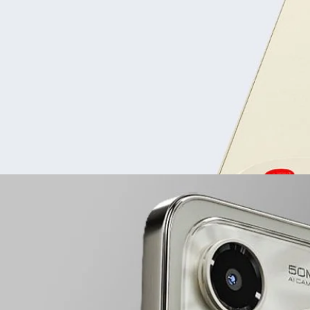
gn : จอ 6.75 นิ้ว, 120 Hz, ฟีเจอร์ AI ครบครัน, เริ่มต้น
น์ทันสมัยในราคาประหยัดรุ่นล่าสุด นั่นคือ nubia V80 Design ที่เคยมีข่าวลือ
80 Vita
o
: จอ 120 Hz, แบตเตอรี่ 5,000 mAh, เริ่มต้นเพียง
แผงหน้าจอขนาดใหญ่ถึง 6.75 นิ้ว ซึ่งรองรับรีเฟรชเรต 120 Hz และแบตเตอรี่
o