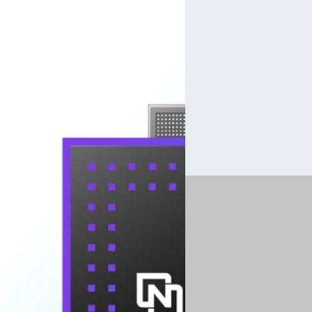
13/11/2025
nubia เปิดตัว V80 Desi
3,200 บาท
nubia ได้เปิดตัวสมาร์ตโฟนดีไซ
หลุดออกมาในชื่อ ZTE Blade V
พและเกมมิงครั้งใหญ่
T9300 5G ซึ่งมีประสิทธิภาพการเชื่อม
ปรีดี ฤกษ์วลีกุล
| 266 days ag
Read More
27/10/2025
Lava เปิดตัว Shark 2 
2,800 บาท
Lava Shark 2 ได้รับการติดตั้ง
5,000 mAh
ปรีดี ฤกษ์วลีกุล
| 283 days ag