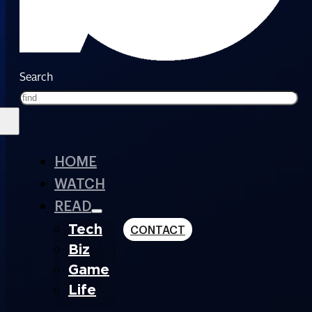
Search
HOME
WATCH
READ
Tech
CONTACT
Biz
Game
Life