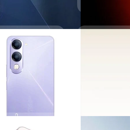
23/08/2025
Itel เปิดตัว Zeno 
02/08/2025
Itel เปิดตัวสมาร์ตโฟนราคาประ
หรือประมาณ 2,200 บาท เท่า
Ah, กันน้ำ IP64, ราคา
realme เปิดตัว Not
STD-810H, เริ่มต้น
ปรีดี ฤกษ์วลีกุล
| 348 days 
ี่ใหญ่ 6,000 mAh, กันน้ำ IP64, ทนทน
realme ได้เปิดตัว Note 70T 
Read More
ความทนทานระดับสูง
ปรีดี ฤกษ์วลีกุล
| 369 days 
Read More
03/06/2025