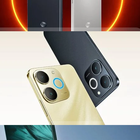
20 ราคาเพียง 2,200 บาท ได้แบตฯ ใหญ่ 5,000 mAh
หยัดรุ่นใหม่ นั่นคือ Zeno 20 มาพร้อมราคาเริ่มต้นเพียง 5,999 รูปีอินเดีย
นั้น
e 70T ในยุโรป : แบตเตอรี่ 6,000 mAh, ทนทาน MIL-
เพียง 3,300 บาท
ago
ในยุโรป ซึ่งขับเคลื่อนด้วยขุมพลังชิปเซต Unisoc, แบตเตอรี่ขนาดใหญ่ และ
ago