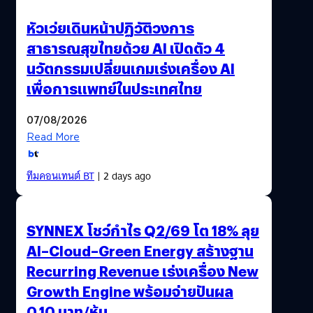
หัวเว่ยเดินหน้าปฏิวัติวงการ
สาธารณสุขไทยด้วย AI เปิดตัว 4
นวัตกรรมเปลี่ยนเกมเร่งเครื่อง AI
เพื่อการแพทย์ในประเทศไทย
07/08/2026
Read More
ทีมคอนเทนต์ BT
| 2 days ago
SYNNEX โชว์กำไร Q2/69 โต 18% ลุย
AI–Cloud–Green Energy สร้างฐาน
Recurring Revenue เร่งเครื่อง New
Growth Engine พร้อมจ่ายปันผล
0.10 บาท/หุ้น