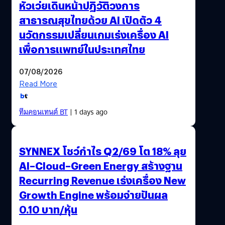
หัวเว่ยเดินหน้าปฏิวัติวงการ
สาธารณสุขไทยด้วย AI เปิดตัว 4
นวัตกรรมเปลี่ยนเกมเร่งเครื่อง AI
เพื่อการแพทย์ในประเทศไทย
07/08/2026
Read More
ทีมคอนเทนต์ BT
| 1 days ago
SYNNEX โชว์กำไร Q2/69 โต 18% ลุย
AI–Cloud–Green Energy สร้างฐาน
Recurring Revenue เร่งเครื่อง New
Growth Engine พร้อมจ่ายปันผล
0.10 บาท/หุ้น