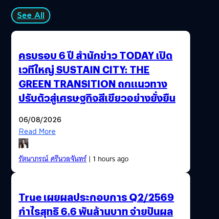
v=zJxHJkaTShY “เพ้อ” ซิงเกิ้ลใหม่จากอัลบั้มล่าสุด “Magic
Moment” ของวงโซลป็อป Jetset'er…
See All
ครบรอบ 6 ปี สำนักข่าว TODAY เปิด
เวทีใหญ่ SUSTAIN CITY: THE
GREEN TRANSITION ถกแนวทาง
ปรับตัวสู่เศรษฐกิจสีเขียวอย่างยั่งยืน
06/08/2026
Read More
รัตนาภรณ์ ศรีนวลจันทร์
| 1 hours ago
True เผยผลประกอบการ Q2/2569
กำไรสุทธิ 6.6 พันล้านบาท จ่ายปันผล