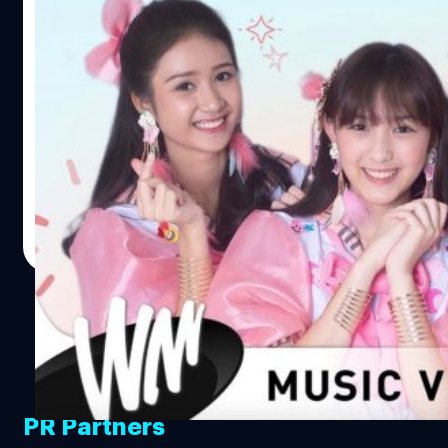
ทำตัวตลกเลยต้องนกไปตามระเบียบ MV น่ารัก และได้คนน่า
รักแบบน้องเจน BNK48 มาเล่น จะไม่ดูได้ไง ดูรอบเดียวก็คง
แนะนำ 10 เพลงไทยใหม่ๆที่ไม่ควรพลาด !!!
ไม่พอต้องขอดูวนๆไปหลายๆรอบ รับประกันความฮาโดยผู้
(ปลายเดือนเมษายน 2561)
กำกับ MV อัตตา เหมวดี (Atta Hemwadee) ที่เคยฝากฝีมือไว้
ใน MV ฮาๆ “รถคันเก่า” ของ อะตอม ชนกันต์ scrubb - ยังอยู่
ในช่วงปลายเดือนเมษาหน้าร้อนนี้ มีเพลงใหม่กระหน่ำปล่อย
(Wind) https://www.youtube.com/watch?
ออกมามากมายเลยนะครับ ซึ่งผมก็ได้รวบรวมมาให้เพื่อนๆ
v=JbPFGLKA5xk…
แล้ว เพื่อเพลงไหนหลุดรอดสายตาไป จะได้ไม่พลาดกันครับ
งั้นเราไปเริ่มที่เพลงแรกกันก่อนเลยดีกว่าครับ RIVER -
BNK48 https://www.youtube.com/watch?
ธีรพงศ์ เสรีสำราญ
| 3019 days ago
v=4TKCbe8jyRI รอมานานในที่สุดก็ได้ดู MV กันอย่างเต็มๆซะ
Read More
ที กับเพลง "River" ที่มี อร BNK 48 หรือ "อรอุ๋ง" เป็นเซ็นเตอร์
ซึ่งตัว MV เพลงนี้ก็เพิ่งเปิดตัวครั้งแรกไปในวันที่ 29 เมษายน
ในงาน Tokyo Idol Festival in Bangkok Comic Con ซึ่งก็
ทำให้เหล่าโอตะตื่นตะลึงไปกับความงามและความแข็งแรง
ของเหล่าสาวๆ BNK48 อีกทั้งตัวมิวสิควีดิโอยังทำได้งามงด
หมดจดสมศักดิ์ศรี BNK48 มากๆ ไม่ต้องพูดอะไรกันมากเลย
ครับ อย่าเสียเวลา! เปิดดูวนไปหลายๆรอบเลยครับ !!! เพ้อ
PR Partners
(YOU) - Jetset'er https://www.youtube.com/watch?