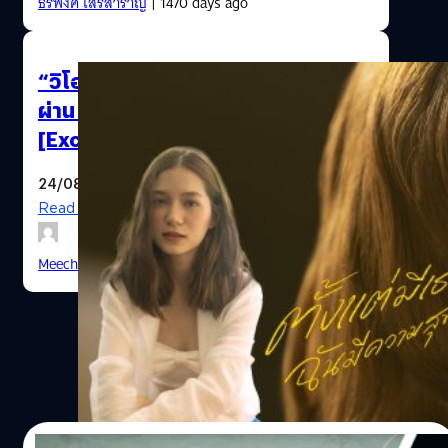
ธีรพงศ์ เสรีสำราญ
| 1470 days ago
“วิโอเลต วอเทียร์” กับเรื่องราวที่เล่า
ผ่าน เพลง “ตั้งแต่มีเธอฉันมีความสุข”
[Exclusive Interview]
24/08/2021
Read More
Meechok Dechpokasup
| 1807 days ago
31/05/2021