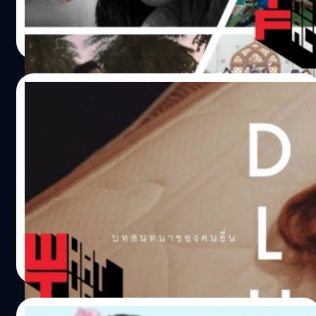
เสียงซินธ์เข้ามาสร้างสีสัน มู้ดของเพลงมีความสว่างสดใส ฟัง
แต่ในอีกแง่หนึ่งการทำงานร่วมกันระหว่างภาพและเสียงก็เสริม
ธีรพงศ์ เสรีสำราญ
| 2775 days ago
แล้วมีความหวังและกำลังใจ (ถึงแม้จะแปลเนื้อเพลงไม่ได้
ส่งอรรถรสให้อิ่มเต็มในอีกทิศทางหนึ่งด้วยเหมือนกัน ในปีนี้มี
Read More
ก็ตาม)…
หลาย MV เลยที่มีความสดใหม่ทั้งในการเล่าเรื่อง รูปแบบ
เนื้อหา โดดเด่นแตกต่างกันออกไป การพยายามคัดออกมาว่า
MV ไหนดี MV ไหนโดน นั้นถือเป็นเรื่องยาก และด้วยความที่
30/08/2018
ตั้งใจจะกำหนดกรอบเอาไว้แค่ที่ 10 เพลงทำให้ในลิสต์นี้อาจ
ตกหล่น MV ดีๆไปหลายเพลงเลย จึงต้องขออภัยมา ณ ที่นี้
แนะนำ 9 MV เพลงไทยใหม่ปลายเดือน
ด้วยนะครับ หากอ่านแล้วก็มาแชร์กันนะครับว่าสำหรับปีนี้
สิงหาคม
เพื่อนๆคิดว่า MV ไหนเป็น MV ที่ยอดเยี่ยมที่สุด ท้ายนี้ก็ขอส่ง
ท้ายปีเก่า ต้อนรับปีใหม่มา ณ ที่นี้นะครับ ขอให้ปีที่กำลังจะมา
ปลายเดือนนี้มี MV ใหม่ๆน่าดูเพียบเลยครับ มากันหลาย
ถึงนี้เป็นปีที่นำพาสิ่งดีๆ และ เรื่องราวใหม่ๆ มาสู่ทุกๆ คน ขอให้
อารมณ์หลากสไตล์เลย เรียกได้ว่าเพลินมากๆเลยครับ เราไปดู
โชคดี มีชัย มีสุขสมหวังกันทุกท่านตลอดไปครับ 10. Drive –
กันดีกว่าครับว่ามีเพลงอะไรกันบ้าง ติดตลก - โอ๊ต ปราโมทย์
Violette Wautier release 26 เมษายน 2018 กำกับโดย บาส
https://www.youtube.com/watch?v=mgXnWynhNE8 ซิง
นัฐวุฒิ พูนพิริยะ…
เกิ้ลใหม่จาก หนุ่มฮายียวนกวนบาทา โอ๊ต ปราโมทย์ ที่คราวนี้
ธีรพงศ์ เสรีสำราญ
| 2897 days ago
มาในคราบของศิลปินยุค 90ที่ทำให้นึกถึงพวกงาน MV เพลง
Read More
รักของอาร์เอสยุครุ่งเรือง ฟุ้งฟริ้ง มุ้งมิ้ง แบบแร็ปเตอร์ ไจแอ
นท์ เจมส์ เรืองศักดิ์ บอยสเก๊าท์ อะไรประมาณนี้ บอกเล่าเรื่อง
ราวความรักแบบหนุ่มสาววัยใส ที่ไม่กล้าบอกความในใจ ได้แต่
30/04/2018