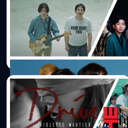
9 ซิงเกิลใหม่โดนใจประจำเดือนพฤษภาคม
Violette Wautier ตั้งแต่มีเธอฉันมีความสุข
พอมองความเคลื่อนไหวของวงการดนตรีในช่วงเดือน
พฤษภาคมนี้ ก็รู้สึกว่าน่าตื่นเต้นพอสมควร มีความ
เปลี่ยนแปลง ความแปลกใหม่ และการรอคอยที่สมหวังเสียที
เป็นเดือนที่งานเพลงที่น่าประทับใจออกมามากมาย ซึ่งเราก็ขอ
รวบรวมมาแนะนำเอาไว้เผื่อเพื่อน ๆ คนไหนยังไม่ได้ฟังกันนะ
ธีรพงศ์ เสรีสำราญ
| 1892 days ago
L’Arc~en~Ciel - “Mirai” ในที่สุดแฟน ๆ ของเฮีย ๆ ก็ได้เฮกัน
Read More
เสียทีหลังจากที่หายไปกว่า 4 ปี ! โดยไม่ออกเพลงใหม่เลย (มัว
แต่ทัวร์คอนเสิร์ตกันอย่างเดียว) กับวงเจร็อกระดับตำนาน
‘L’Arc~en~Ciel’ ที่กลับมาพร้อมกับบทเพลงที่มีชื่อว่า “Mirai”
30/12/2018
บทเพลงประกอบเกม Blue Protocal เรียกได้ว่าเป็นการกลับมา
อย่างยิ่งใหญ่ถูกใจแฟน ๆ สมกับเป็นการเฉลิมฉลองวาระครบ
10 ที่สุดของ MV แห่งปี 2018
รอบ 30 ปีของวงแห่งสายรุ้งวงนี้ “Mirai” มีความเป็น
L’Arc~en~Ciel ที่เราคิดถึงครบถ้วนทั้งเสียงร้องของไฮด์ ไลน์
ปีที่ผ่านมามีงานเพลงดีๆ ออกมามากมาย มิวสิควีดิโอก็มีส่วน
ดนตรีเท่ ๆ ทั้งกีตาร์เก๋ ๆ จากเคน เบสเฟี้ยวฟ้าวจากเท็ตสึ และ
ช่วยให้เรื่องราวของบทเพลงนั้นเข้าถึงคนฟังได้มากขึ้น ในแง่
กลองแน่น ๆ จากยูกิฮิโระ ที่มาพร้อมกับซาวด์สวยงามล้ำเลิศ
หนึ่งมันอาจชี้นำให้คนฟังไปติดกับเรื่องราวในมิวสิควีดิโอ
เมโลดี้เพราะ ๆ เติมความอลังด้วยเสียงเครื่องสายและเติม
มากกว่าที่จะจินตนาการเรื่องราวจากการซึมซับเนื้อเพลงเอง