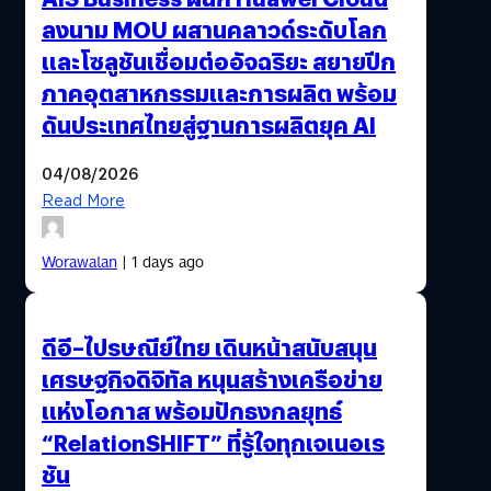
ลงนาม MOU ผสานคลาวด์ระดับโลก
และโซลูชันเชื่อมต่ออัจฉริยะ สยายปีก
ภาคอุตสาหกรรมและการผลิต พร้อม
ดันประเทศไทยสู่ฐานการผลิตยุค AI
04/08/2026
Read More
Worawalan
| 1 days ago
ดีอี–ไปรษณีย์ไทย เดินหน้าสนับสนุน
เศรษฐกิจดิจิทัล หนุนสร้างเครือข่าย
แห่งโอกาส พร้อมปักธงกลยุทธ์
“RelationSHIFT” ที่รู้ใจทุกเจเนอเร
ชัน