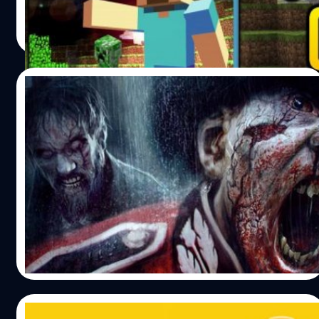
ปรีดี ฤกษ์วลีกุล
| 3895 days ago
Read More
01/08/2015
เกมซอมบี้ ที่ตายได้แค่ครั้งเดียวประกาศลง
PS4 XBoxOne และ PC แล้วจ้า(พร้อมพรีวิว)
หลังจากปล่อยให้ลือกันมานานว่า ZombiU เกมเอาตัวรอดจาก
ซอมบี้้ ด้วยมุมมองบุคคลที่ 1 ไอเดียแปลกได้มาสู่ PS4
XboxOne และ PC แล้ว
วงศกร ปฐมชัยวัฒน์
| 4023 days ago
Read More
24/07/2015