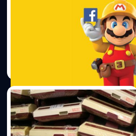
Nintendo จับมือ Facebook จัดงาน
Hackathon พร้อมเปิดโอกาสให้สร้างด่านเอง
ในเกมส์ Super Mario Maker
เกมส์ยักษ์ใหญ่อย่าง Nintendo จับมือกับ Social Media ยอด
นิยมอย่าง Facebook จัดงาน Super Mario Maker
Hackathon โดยเปิดโอกาสให้สร้างด่านพิเศษในเกมส์ Super
Mario Maker ในงานนี้ด้วย
DHANES KAEWMANEE
| 4031 days ago
Read More
03/07/2015
สาวกอดใจรอ! วงในคาด Nintendo NX จ่อ
เปิดตัวกลางปีหน้า
ท่ามกลางอนาคตของเครื่องเกม Wii U ที่ยังเป็นคำถาม หลัง