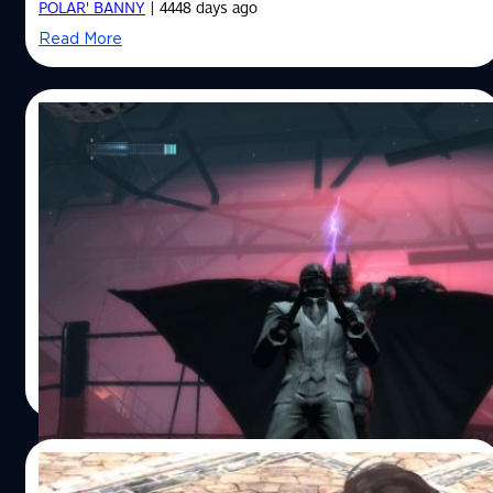
Qualcomm เผย Snapdragon 805 จะรองรับกล้องคู่ - ลือ!!
POLAR' BANNY
| 4448 days ago
Apple ยอมใช้ NFC บน iPhone 6 - คาด!! Samsung จะทำให้
Read More
Tizen รันแอป Android ได้!! - ลือ Asus เตรียมออก
ZenPhone LTE, ZenPhone…
21/02/2014
กลับมาแล้ว! แบทแมนเตรียมปล่อย Deluxe
Edition ลง PS3, XBox360, Wii U เมษานี้
ข่าวเกมแบทแมนภาคล่าสุด Batman: Arkham Origins
Blackgate ถูกเปิดเผยว่า กำลังจะกลับมาลงในเครื่อง Play
Station 3, XBox 360, Wii U และในรูปแบบ PC หลังจากก่อน
หน้านี้วางจำหน่ายแค่ใน 3DS และ Vista
ณัฐพันธ์ ส่งวิรุฬห์
| 4549 days ago
Read More
16/02/2014