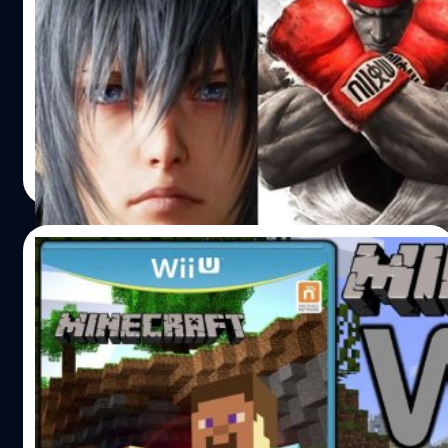
ชม 5 อันดับเกมเทพที่จะออกภายในปี 2016
ไปดูไปชมกันว่าอีก 11 เดือนที่เหลือของปี 2016 มีเกมอะไรน่า
เล่นบ้าง
วงศกร ปฐมชัยวัฒน์
| 3837 days ago
Read More
07/12/2015
Minecraft จะเปิดตัวบนเครื่อง Nintendo Wii
U เดือนธันวาคมนี้
Minecraft เกมที่โด่งดังสุดขีดจากค่าย Mojang จะเปิดตัวบน
เครื่อง Wii U ของ Nintendo พร้อมกันทั่วโลก ในวันที่ 17
ธันวาคม 2015