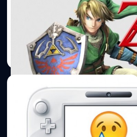
[บทความพิเศษ] 5 อันดับเกม Zelda ที่มือใหม่
ควรหามาเล่น
ใครอยากลองเล่นเกมซีรีส์ Zelda ควรจะเริ่มจากภาคไหนมาดู
กัน
วงศกร ปฐมชัยวัฒน์
| 3447 days ago
Read More
21/01/2017
Nintendo ยืนยัน จะไม่มีการพัฒนาเกมลง Wii
U หลังจาก Zelda
ตอนนี้ดูเหมือนว่า Nintendo จะไม่มีเกมใหม่ๆ ลงให้กับ Wii U
หลังจาก The Legend of Zelda: Breath of the Wild ซึ่ง
ประธาน Nintendo of America คุณ Reggie Fils-Aime ให้