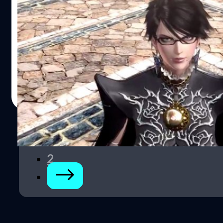
Trailer ล่าสุดจากเกม Bayonetta 2
ภาพวิดีโอล่าสุดของเกมแห่งความหวังของชาว Wii U เฝ้ารอ
(ที่ยังไม่รู้ว่าจะต้องรออีกนานแค่ไหน) ใน Trailer นี้โชว์ความ
อลังการของกราฟิกและฉากต่อสู้สุดมันของแม่มดสาวแว่น
Bayonetta ผู้ทรงเสน่ห์ ต้องต่อกรกับเหล่าทวยเทพ เกมนี้ยังไง
ก็จะเป็น Exclusive เฉพาะบนเครื่อง Wii U เท่านั้น เครื่องอื่น
Anurat Klikrom
| 4554 days ago
หมดสิทธิ์เล่นอย่างแน่นอน
Read More
1
2