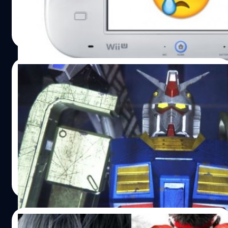
สัมภาษณ์กับทาง Polygon ว่า
จีรนาถ เรืองทรัพย์
| 3484 days ago
Read More
10/03/2016
เกมกันดั้ม ภาคใหม่ขายดีส่ง PS4 , PSvita ขาย
ดีสุดในญี่ปุ่นเขี่ยนินเทนโดร่วง
โซนี่ครองแชมป์เกมคอนโซลในญี่ปุ่น หลังจาก 3DS ครอง
แชมป์มายาวนาน
วงศกร ปฐมชัยวัฒน์
| 3802 days ago
Read More
04/02/2016