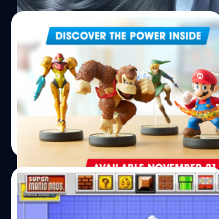
08/10/2014
ได้เวลาทุบกระปุกแล้ว! Nintendo เตรียมขาย
ฟิกเกอร์ amiibo 21 พ.ย.นี้
ได้เวลาสำหรับการวางขายฟิกเกอร์ที่มาพร้อมกับเทคโนโลยี
Near Field Communication (NFC) ของทาง Nintendo ที่เอา
ไว้ใช้เล่นกับหลายๆ เกมบน Wii U และ 3DS ได้ กำหนดวาง
ขาย Wave แรกในอเมริกา 21 พฤศจิกายน ในยุโรป 28
พฤศจิกายน ส่วน Wave 2 ขายเดือนธันวาคม
Anurat Klikrom
| 4320 days ago
Read More
13/06/2014
Nintendo เปิดตัว Mario Maker ให้ผู้เล่นสร้าง
ฉากเองได้เลย