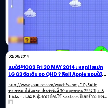
จริงๆ ในงาน E3 2014 ในปีนี้ ฝั่ง Nintendo มีเกมเด็ดๆ มาโชว์
อยู่เยอะ ไม่ว่าจะเป็น Super Smash Bros. Wii U, Pokemon
Omega Ruby / Alpha Sapphire, Bayonetta 2 (ที่แถมภาค
แรกแบบปรับปรุงใหม่ให้ด้วย) มีอีกเกมที่ประกาศกันสดๆ ใน
งานคือ Mario Maker ที่มันดูน่าสนใจเป็นพิเศษก็ตรงที่มันได้
Anurat Klikrom
| 4437 days ago
เอาเสน่ห์ความเป็น Nintendo ยุคคลาสสิคกลับมาอีกครั้ง
Read More
02/06/2014
แบไต๋#1002 Fri 30 MAY 2014 : หลุด!! สเปก
LG G3 จัดเต็ม จอ QHD ? ลือ!! Apple ยอมใช้
NFC บน iPhone 6 ?
http://www.youtube.com/watch?v=hmyF-Ey5AHc
รายการแบไต๋ไฮเทค ประจำวันที่ 30 พฤษภาคม 2557 Tips &
Tricks - J และ K ปุ่มสวรรค์คนใช้ Facebook ปีเตอร์กวง ควง
มือถือ - หลุด!! เผยสเปก LG G3 จัดเต็ม จอ QHD ตามที่ลือ -