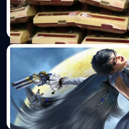
จากยอดขายซบเซาจนต้องคิดแผนการตลาดอย่างหนัก ข่าว
ของ Nintendo NX ที่มีกำลังอยู่ในขั้นตอนการพัฒนานั้น มีข่าว
ลือออกมาแล้วว่าน่าจะเปิดตัวให้เห็นกันในช่วงมิถุนายนปีหน้า
ณัฐพันธ์ ส่งวิรุฬห์
| 4052 days ago
Read More
15/10/2014
Bayonetta 2 สื่อทุกสำนักเทคะแนนรีวิวให้ถล่ม
ทลาย แต่ยอดขายที่ญี่ปุ่นกลับซบเซา
ใกล้เข้ามาแล้วกับภาคต่อของโคตรเกมแอคชั่นที่ทุกคนรอคอย
อย่าง Bayonetta 2 ที่จะลงให้กับเครื่อง Wii U ของทางฝั่ง
Nintendo ต้องบอกว่าเป็นอีกเกมที่แฟนๆ รอกันมานาน ก่อน
หน้านี้ได้เริ่มวางขายในประเทศญี่ปุ่นไปก่อนเป็นที่เรียบร้อยแล้ว
และกำลังจะวางขายในอเมริกาในวันที่ 24 ตุลาคมที่จะถึงนี้
Anurat Klikrom
| 4313 days ago
Read More