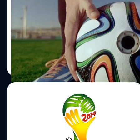
นี่แค่น้ำจิ้ม! อาดิดาสออกแคมเปญติดกล้อง
HD 6 ตัวในลูกฟุตบอลใหม่รับบอลโลก
อาดิดาส โหมโรงมหกรรมฟุตบอลโลก 2014 ที่กำลังจะเริ่ม
ฟาดแข้งกันในอีกไม่กี่เดือนข้างหน้า ด้วยการออกแคมเปญ
โฆษณาใหม่ของลูกฟุตบอล Brazuca ที่จะใช้งานในการแข่งขัน
ครั้งนี้ ภายใต้ชื่อ Brazuca Around The World
ณัฐพันธ์ ส่งวิรุฬห์
| 4508 days ago
Read More
17/03/2014
จะจบยังไงล่ะทีนี้? กสทช. ยืนยันตามกฎ Must
Have ฟรีทีวีต้องได้ดูครบ 64 นัด
มหกรรมการแข่งขันฟุตบอลโลกก็ใกล้เข้ามาถึงทุกทีๆ แต่
ปัญหาเรื่องการถ่ายทอดสดยังไม่จบง่ายๆครับท่านผู้ชม