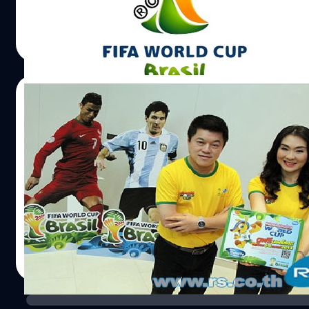
DHANES KAEWMANEE
| 4525 days ago
Read More
13/03/2014
RS รุกหนักวงการกีฬา เปิดตัว “กล่องบอล
โลก” เชียร์จุใจครบ 64 แมตช์
เหลืออีกไม่กี่เดือน มหกรรมการแข่งขันฟุตบอลโลก 2014
(World Cup 2014) ครั้งที่ 20 จัดขึ้น ณ ประเทศบราซิล ก็จะ
เริ่มขึ้นแล้ว คอบอลคงต้องเตรียมหาช่องทางเพื่อที่จะได้เชียร์
ทีมที่ตัวเองรักกันได้แล้ว
DHANES KAEWMANEE
| 4529 days ago
Read More