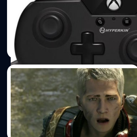
and technologies. (Photo by Christian Petersen/Get
เท่า
Images)
มาดูจอยเกม XboxOne ที่มีขนาดเล็กลงจนเกือบเท่าจอย
Super Famicom
วงศกร ปฐมชัยวัฒน์
| 3471 days ago
Read More
10/01/2017
ข่าวร้ายเกม Scalebound จากผู้สร้าง เดวิล
เมย์คราย ถูกไมโครซอฟท์ยกเลิกแล้ว !!
Scalebound เกมเทพบน XboxOne ถูกยกเลิกแล้ว
วงศกร ปฐมชัยวัฒน์
| 3495 days ago
Read More