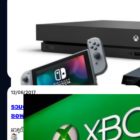
19/06/2017
[บทความพิเศษ] จบงาน E3 แล้วจะซื้อเครื่อง
เกมไหนดี ? (PS4 ,XboxOneX ,Nintendo
Switch)
มาดูกันว่าหลังจากเปิดตัวเกมใหม่ในงาน E3 เครื่องเกมไหนจะ
น่าซื้อที่สุด
วงศกร ปฐมชัยวัฒน์
| 3335 days ago
Read More
12/06/2017
รวมตัวอย่างเกมที่เปิดตัวบนเวที E3 ของไมโคร
ซอฟท์ ที่ขนเกมดังๆมาเปิดตัวเพียบ
มาดูกันว่ามีเกมอะไรเด่นๆในงานเปิดตัวเกมของ ไมโครซอฟท์