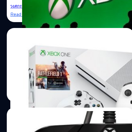
วงศกร ปฐมชัยวัฒน์
| 3342 days ago
Read More
11/06/2017
ไมโครซอฟท์ประกาศลดราคา XboxOne S รุ่น
ความจุ 1TB เหลือแค่ 10,000 บาทแถมอีก 1
LOS ANGELES, CA - JUNE 16: Game enthusiasts sta
เกม
คอเกมเฮ ไมโครซอฟท์ประกาศลดราคา XboxOne S
line for a Microsoft XBox event at the Annual Gami
Industry Conference E3 at the Los Angeles Convent
วงศกร ปฐมชัยวัฒน์
| 3343 days ago
Center on June 16, 2015 in Los Angeles, California. 
Read More
Los Angeles Convention Center will be hosting the
annual Electronic Entertainment Expo (E3) which
03/02/2017
focuses on gaming systems and interactive
entertainment, featuring introductions to new prod
ชมจอย XboxOne รุ่นพิเศษที่มีขนาดเล็กลง 2