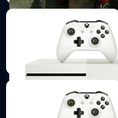
10/01/2017
ไมโครซอฟท์ ประกาศอัพเดทเกมบน Xboxone
S ที่รองรับ HDR เพิ่มเติม
ไมโครซอฟท์ ประกาศรายชื่อเกมที่รองรับ HDR เพิ่มเติมแล้ว
วงศกร ปฐมชัยวัฒน์
| 3495 days ago
Read More
20/10/2016
ไมโครซอฟท์ทำคลิปโฆษณาตอกย้ำ XboxOne
ขายดีที่สุดในอเมริกา !!
ไมโครซอฟท์ คุย XboxOne ขายดีที่สุดใน USA