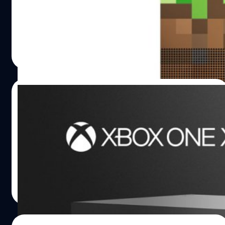
มาแล้ว XboxOne S ลายจากเกม Minecraft
วงศกร ปฐมชัยวัฒน์
| 3271 days ago
Read More
21/08/2017
ชมคลิปแกะกล่อง XboxOne X อย่างเป็น
ทางการจากไมโครซอฟท์
มาดูคลิปการแกะกล่อง Xboxone X แบบชัดๆ
วงศกร ปฐมชัยวัฒน์
| 3272 days ago
Read More