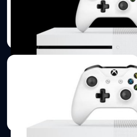
เอาเครื่อง PS4 มาแลก XboxOne S ได้ส่วนลดเกือบ 7,000
บาท
วงศกร ปฐมชัยวัฒน์
| 3656 days ago
Read More
18/07/2016
ไมโครซอฟท์กำหนดวันวางขาย XboxOne S
ตัวเล็กบางลง ราคาถูกลง
สื้นสุดการรอคอย ประกาศวันวางขาย XBoxOne S แล้ว
วงศกร ปฐมชัยวัฒน์
| 3670 days ago
Read More