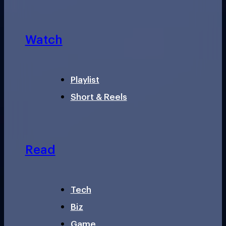
Watch
Playlist
Short & Reels
Read
Tech
Biz
Game