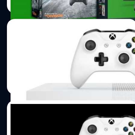
Read More
04/08/2016
ชมคลิปแกะกล่องเครื่องเกม XboxOne S รุ่น
ใหม่ตัวเล็กลงแต่ยังแรงเหมือนเดิม(จากเวป
IGN)
มาชมคลิปแกะกล่อง XboxOne S จากเวป IGN
วงศกร ปฐมชัยวัฒน์
| 3654 days ago
Read More
02/08/2016
ร้านเกมในอเมริกาจัดโปรเครื่องเกมเก่ามาแลก
XBoxOne S ได้ส่วนลดเกือบ 7,000 บาท