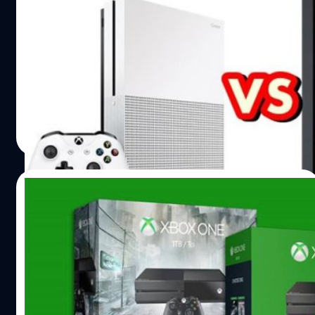
ไมโครซอฟท์ กัด Sony ในโฆษณา XBoxOne S
เพราะ PS4 Pro ไม่รองรับ Blu-ray 4K !!
ข่มกันแล้ว XboxOne S เปิดคลิปกัด PS4 Pro เรื่องรองรับแผ่น
Blu-ray 4K
วงศกร ปฐมชัยวัฒน์
| 3596 days ago
Read More
12/08/2016
ในที่สุด XboxOne ก็ขายดีกว่า PS4 (ใน
อเมริกา)
XboxOne ขายดีกว่า PS4 ในเดือน กรกฎาคม
วงศกร ปฐมชัยวัฒน์
| 3646 days ago