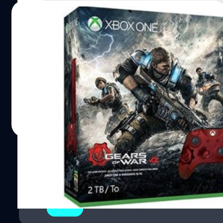
13/07/2016
เปิดตัวเครื่อง XboxOne S รุ่นตัวบางที่มา
พร้อมกับเกม Gears of War 4
Gears of War 4 จะมาพร้อมกับ XboxOne S รุ่นตัวเล็กในราคา
พิเศษ
วงศกร ปฐมชัยวัฒน์
| 3675 days ago
Read More
1
2