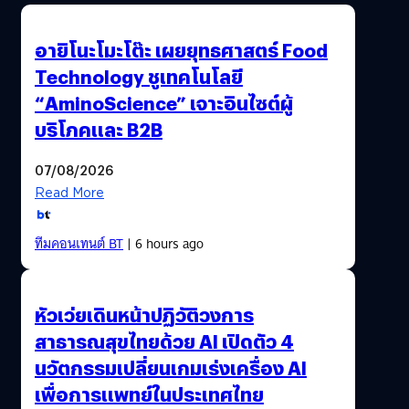
แสดงผลอยู่ที่ดวงตานั้นมันเป็นอีกความจริงนึง จะต้องทำให้ผู้
ใช้งานรู้สึกถึงความไร้รอยต่อก่อนเป็นอันดับแรก เป็นเหตุผลที่
อายิโนะโมะโต๊ะ เผยยุทธศาสตร์ Food
แว่น HMD (Head-Mounted Display - อุปกรณ์สวมหัว) แต่ละ
Technology ชูเทคโนโลยี
ตัวจะต้องแสดงผลภาพให้ตรงกับ 6 Degrees of Freedom
“AminoScience” เจาะอินไซต์ผู้
หรือ หกทิศอิสระ ซึ่งจะใช้ตัวช่วยอย่างเซนเซอร์สารพัดรูปแบบ
เข้ามาช่วยในการจับสิ่งแวดล้อมโดยรอบเพื่อสร้างเป็นข้อมูล
บริโภคและ B2B
แบบ Real Time ส่งให้ตัวแว่นประมวลผลต่อ…
07/08/2026
Read More
ทีมคอนเทนต์ BT
| 6 hours ago
หัวเว่ยเดินหน้าปฏิวัติวงการ
สาธารณสุขไทยด้วย AI เปิดตัว 4
นวัตกรรมเปลี่ยนเกมเร่งเครื่อง AI
เพื่อการแพทย์ในประเทศไทย