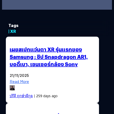
Tags
| XR
เผยสเปกแว่นตา XR รุ่นแรกของ
Samsung : ชิป Snapdragon AR1,
บอดี้เบา, เซนเซอร์กล้อง Sony
21/11/2025
Read More
ปรีดี ฤกษ์วลีกุล
| 259 days ago