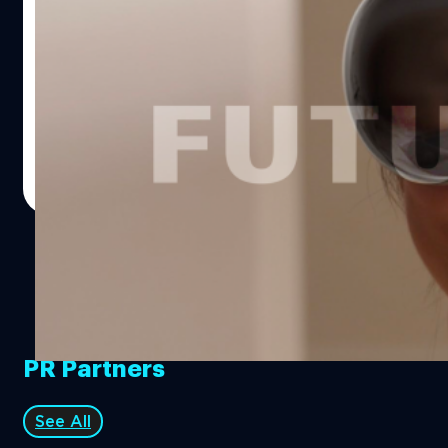
ก้าวสำคัญของอุปกรณ์ติดตัวมนุษย์จริงหรือ?
VR, AR, XR หรือ MR เทคโนโลยีเหล่านี้ได้ปรากฏอยู่ในอุตสห
กรรมเทคโนโลยีมานานหลายปี ซึ่งเป็นกลุ่มเทคโนโลยี
"Reality" หรือ "ความจริงเสมือน" ที่หลาย ๆ คนถกกันว่า นี่
แหละคือสมัยใหม่ของอุปกรณ์ที่มนุษย์จะใช้กันทุกวันเป็น
เหมือนอวัยวะที่ 33 เช่นสมาร์ตโฟนใน ทั้งยังปรากฏอยู่ใน
ชาคริต ทองสัมฤทธิ์
| 1145 days ago
ภาพยนต์ล้ำอนาคตมากมาย ที่พยายามจำลองภาพสังคม
Read More
มนุษย์ที่ได้พัฒนาเทคโนโลยีนี้ไปถึงจุดที่มันสามารถที่จะแทนที่
ความเป็นจริงได้ Seamless. ก่อนอื่นอยากกล่าวถึงคอนเซ็ปต์
ของเทคโนโลยีนี้อย่างคร่าว ๆ กันก่อนถึงการทำงานของมัน
เชื่อว่าหลายคนน่าจะเห็นเทคโนโลยีนี้กันมาไม่มากก็น้อยแล้ว
แต่จริง ๆ แล้วมันทำงานอย่างไร? อธิบายแบบง่าย ๆ คือ การใช้
จอแสดงผลขนาดพอเหมาะจะฉายภาพใกล้ดวงตา ฉายผ่าน
เลนส์ที่ทำให้ผู้ใช้งานมองแล้วเข้ากับสายตาผู้ใช้พอดี แต่ทีนี้
PR Partners
พอเรามีจอแสดงผลที่มาปิดทับความเป็นจริงเพื่อฉายภาพแบบ
เสมือนจริง แล้ว จะทำอย่างไรให้ผู้ใช้งานรู้สึกว่าภาพที่มองอยู่
นั้นมันเป็นของจริง ไม่ใช่เพียงแค่ภาพแปะลูกตาล่ะ ความสนุก
See All
ของเทคโนโลยีนี้มันอยู่ตรงนี้ การทำให้ผู้สวมใส่รู้สึกว่าภาพที่